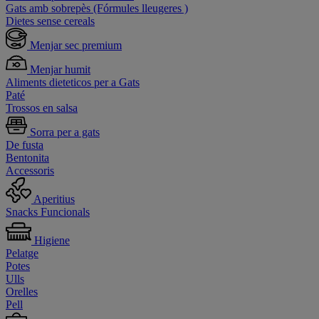
Gats amb sobrepès (Fórmules lleugeres )
Dietes sense cereals
Menjar sec premium
Menjar humit
Aliments dieteticos per a Gats
Paté
Trossos en salsa
Sorra per a gats
De fusta
Bentonita
Accessoris
Aperitius
Snacks Funcionals
Higiene
Pelatge
Potes
Ulls
Orelles
Pell