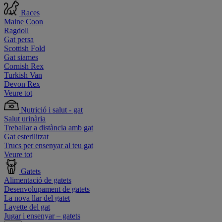
Races
Maine Coon
Ragdoll
Gat persa
Scottish Fold
Gat siames
Cornish Rex
Turkish Van
Devon Rex
Veure tot
Nutrició i salut - gat
Salut urinària
Treballar a distància amb gat
Gat esterilitzat
Trucs per ensenyar al teu gat
Veure tot
Gatets
Alimentació de gatets
Desenvolupament de gatets
La nova llar del gatet
Layette del gat
Jugar i ensenyar – gatets