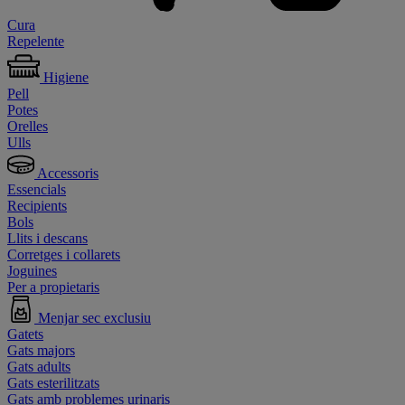
Cura
Repelente
Higiene
Pell
Potes
Orelles
Ulls
Accessoris
Essencials
Recipients
Bols
Llits i descans
Corretges i collarets
Joguines
Per a propietaris
Menjar sec exclusiu
Gatets
Gats majors
Gats adults
Gats esterilitzats
Gats amb problemes urinaris