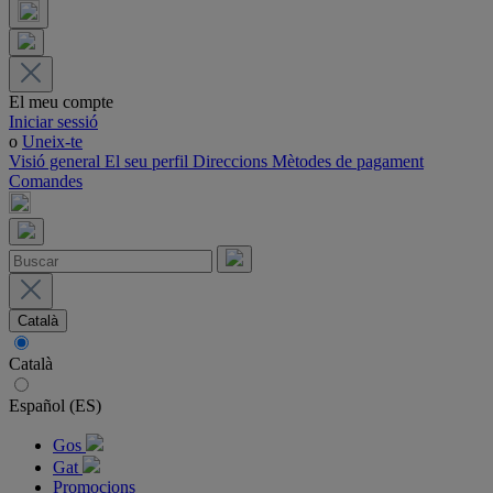
El meu compte
Iniciar sessió
o
Uneix-te
Visió general
El seu perfil
Direccions
Mètodes de pagament
Comandes
Català
Català
Español (ES)
Gos
Gat
Promocions