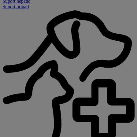
Suport hepàtic
Suport urinari