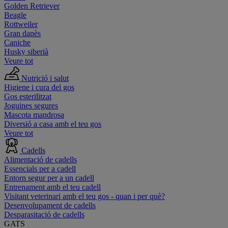
Golden Retriever
Beagle
Rottweiler
Gran danès
Caniche
Husky siberià
Veure tot
Nutrició i salut
Higiene i cura del gos
Gos esterilitzat
Joguines segures
Mascota mandrosa
Diversió a casa amb el teu gos
Veure tot
Cadells
Alimentació de cadells
Essencials per a cadell
Entorn segur per a un cadell
Entrenament amb el teu cadell
Visitant veterinari amb el teu gos - quan i per què?
Desenvolupament de cadells
Desparasitació de cadells
GATS