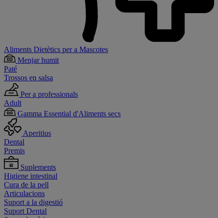
Aliments Dietètics per a Mascotes
Menjar humit
Paté
Trossos en salsa
Per a professionals
Adult
Gamma Essential d'Aliments secs
Aperitius
Dental
Premis
Suplements
Higiene intestinal
Cura de la pell
Articulacions
Suport a la digestió
Suport Dental