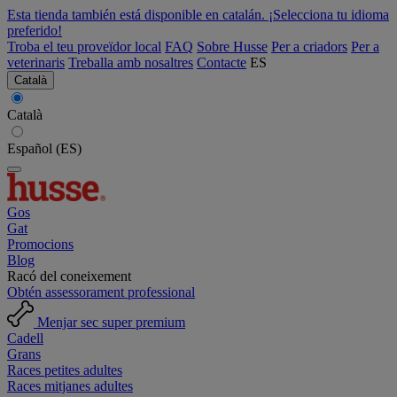
Esta tienda también está disponible en catalán. ¡Selecciona tu idioma
preferido!
Troba el teu proveïdor local
FAQ
Sobre Husse
Per a criadors
Per a
veterinaris
Treballa amb nosaltres
Contacte
ES
Català
Català
Español (ES)
Gos
Gat
Promocions
Blog
Racó del coneixement
Obtén assessorament professional
Menjar sec super premium
Cadell
Grans
Races petites adultes
Races mitjanes adultes