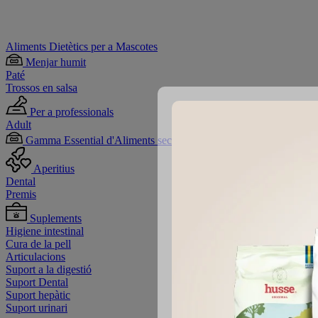
Aliments Dietètics per a Mascotes
Menjar humit
Paté
Trossos en salsa
Per a professionals
Adult
Gamma Essential d'Aliments secs
Aperitius
Dental
Premis
Suplements
Higiene intestinal
Cura de la pell
Articulacions
Suport a la digestió
Suport Dental
Suport hepàtic
Suport urinari