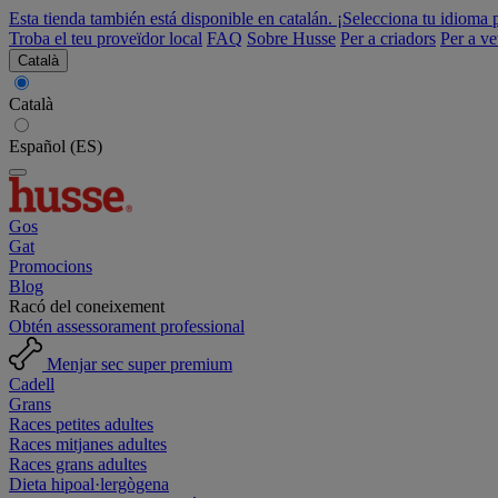
Esta tienda también está disponible en catalán. ¡Selecciona tu idioma 
Troba el teu proveïdor local
FAQ
Sobre Husse
Per a criadors
Per a ve
Català
Català
Español (ES)
Gos
Gat
Promocions
Blog
Racó del coneixement
Obtén assessorament professional
Menjar sec super premium
Cadell
Grans
Races petites adultes
Races mitjanes adultes
Races grans adultes
Dieta hipoal·lergògena