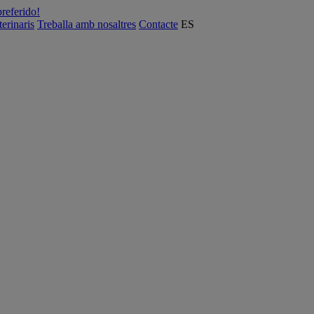
preferido!
terinaris
Treballa amb nosaltres
Contacte
ES