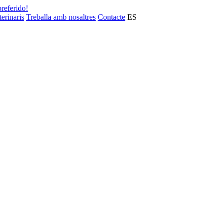
preferido!
terinaris
Treballa amb nosaltres
Contacte
ES