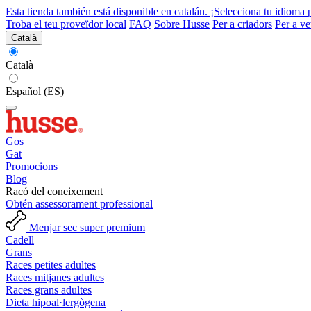
Esta tienda también está disponible en catalán. ¡Selecciona tu idioma 
Troba el teu proveïdor local
FAQ
Sobre Husse
Per a criadors
Per a ve
Català
Català
Español (ES)
Gos
Gat
Promocions
Blog
Racó del coneixement
Obtén assessorament professional
Menjar sec super premium
Cadell
Grans
Races petites adultes
Races mitjanes adultes
Races grans adultes
Dieta hipoal·lergògena