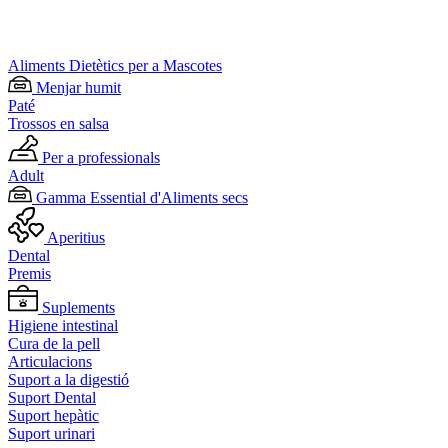
Aliments Dietètics per a Mascotes
Menjar humit
Paté
Trossos en salsa
Per a professionals
Adult
Gamma Essential d'Aliments secs
Aperitius
Dental
Premis
Suplements
Higiene intestinal
Cura de la pell
Articulacions
Suport a la digestió
Suport Dental
Suport hepàtic
Suport urinari