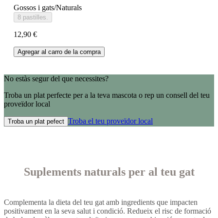
Gossos i gats/Naturals
8 pastilles.
12,90 €
Agregar al carro de la compra
No estàs segur del que necessites?
Troba un plat perfecte per a la teva mascota o rep un consell del teu
proveïdor local
Troba el teu proveïdor local
Troba un plat pefect
Suplements naturals per al teu gat
Complementa la dieta del teu gat amb ingredients que impacten
positivament en la seva salut i condició. Redueix el risc de formació