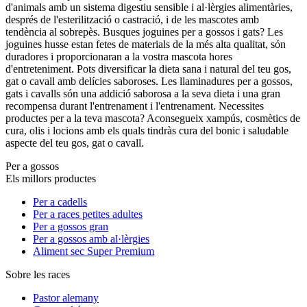
d'animals amb un sistema digestiu sensible i al·lèrgies alimentàries,
després de l'esterilització o castració, i de les mascotes amb
tendència al sobrepès. Busques joguines per a gossos i gats? Les
joguines husse estan fetes de materials de la més alta qualitat, són
duradores i proporcionaran a la vostra mascota hores
d'entreteniment. Pots diversificar la dieta sana i natural del teu gos,
gat o cavall amb delícies saboroses. Les llaminadures per a gossos,
gats i cavalls són una addició saborosa a la seva dieta i una gran
recompensa durant l'entrenament i l'entrenament. Necessites
productes per a la teva mascota? Aconsegueix xampús, cosmètics de
cura, olis i locions amb els quals tindràs cura del bonic i saludable
aspecte del teu gos, gat o cavall.
Per a gossos
Els millors productes
Per a cadells
Per a races petites adultes
Per a gossos gran
Per a gossos amb al·lèrgies
Aliment sec Super Premium
Sobre les races
Pastor alemany