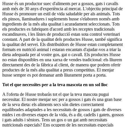
Husse és un productor suec d'aliments per a gossos, gats i cavalls
amb més de 30 anys d'experiència al mercat. L'objectiu principal de
Husse és promoure un estil de vida saludable per als animals. Tots
els pinsos, llaminadures i suplements husse s'elaboren només amb
ingredients de la més alta qualitat i acuradament seleccionats. Tots
els productes es fabriquen d'acord amb les receptes tradicionals
escandinaves, i les línies de producció estan sota control veterinari
constant. A part de la qualitat dels productes Husse, també significa
la qualitat del servei. Els distribuïdors de Husse estan completament
formats en nutrició animal i estaran encantats d'ajudar-vos a triar la
dieta adequada per al vostre gos, gat o cavall. Els productes Husse
no estan disponibles en una xarxa de vendes tradicional: els lliurem
directament des de la fàbrica al client, de manera que podem oferir
productes de la més alta qualitat a preus competitius. El menjar
husse sempre es pot demanar amb lliurament porta a porta.
Tot el que necessites per a la teva mascota en un sol lloc
A l'oferta de Husse trobaràs tot el que la teva mascota pugui
necessitar. El nostre menjar sec per a gossos i gats és una gran base
de la seva dieta: els aliments secs són dietes correctament
equilibrades adaptades a les necessitats de gossos i gats de diverses
mides i en diverses etapes de la vida, és a dir, cadells i gatets, gossos
i gats adults i sèniors. Tens un gos o un gat amb necessitats
nutricionals especials? Ens ocupem de les necessitats especials