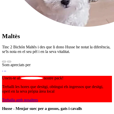
Maltès
Tinc 2 Bichón Maltès i des que li dono Husse he notat la diferència,
se'ls nota en el seu pèl i en la seva vitalitat.
Som apreciats per
Uneix-te al
nostre pack!
Treballi les hores que desitgi, obtingui els ingressos que desitgi,
operi en la seva pròpia àrea local
Treballa amb nosaltres
Husse - Menjar suec per a gossos, gats i cavalls