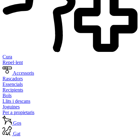
Cura
Repel·lent
Accessoris
Rascadors
Essencials
Recipients
Bols
Llits i descans
Joguines
Per a propietaris
Gos
Gat