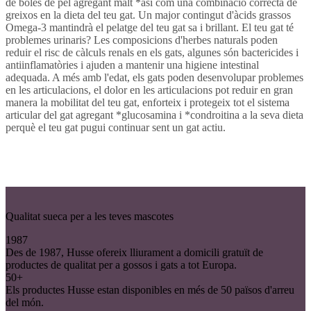
de boles de pèl agregant malt *asi com una combinació correcta de
greixos en la dieta del teu gat. Un major contingut d'àcids grassos
Omega-3 mantindrà el pelatge del teu gat sa i brillant. El teu gat té
problemes urinaris? Les composicions d'herbes naturals poden
reduir el risc de càlculs renals en els gats, algunes són bactericides i
antiinflamatòries i ajuden a mantenir una higiene intestinal
adequada. A més amb l'edat, els gats poden desenvolupar problemes
en les articulacions, el dolor en les articulacions pot reduir en gran
manera la mobilitat del teu gat, enforteix i protegeix tot el sistema
articular del gat agregant *glucosamina i *condroitina a la seva dieta
perquè el teu gat pugui continuar sent un gat actiu.
Qualitat sueca per a les teves mascotes
1987
Des de 1987, Husse ofereix lliurament a domicili gratuït de
productes de qualitat per a gossos i gats a tot Europa.
50+
Els productes Husse estan disponibles en més de 50 països d'arreu
del món.