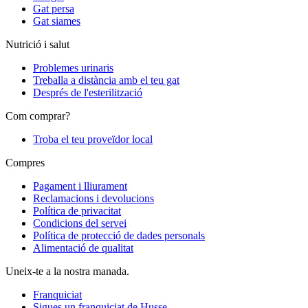
Gat persa
Gat siames
Nutrició i salut
Problemes urinaris
Treballa a distància amb el teu gat
Després de l'esterilització
Com comprar?
Troba el teu proveïdor local
Compres
Pagament i lliurament
Reclamacions i devolucions
Política de privacitat
Condicions del servei
Política de protecció de dades personals
Alimentació de qualitat
Uneix-te a la nostra manada.
Franquiciat
Sigues un franquiciat de Husse