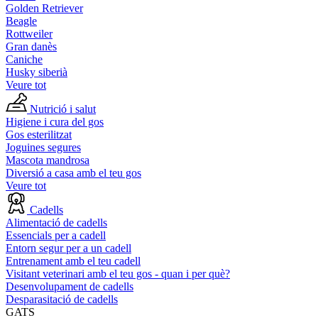
Golden Retriever
Beagle
Rottweiler
Gran danès
Caniche
Husky siberià
Veure tot
Nutrició i salut
Higiene i cura del gos
Gos esterilitzat
Joguines segures
Mascota mandrosa
Diversió a casa amb el teu gos
Veure tot
Cadells
Alimentació de cadells
Essencials per a cadell
Entorn segur per a un cadell
Entrenament amb el teu cadell
Visitant veterinari amb el teu gos - quan i per què?
Desenvolupament de cadells
Desparasitació de cadells
GATS