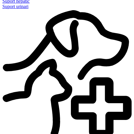
Suport hepàtic
Suport urinari