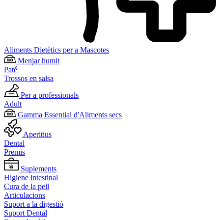
Aliments Dietètics per a Mascotes
Menjar humit
Paté
Trossos en salsa
Per a professionals
Adult
Gamma Essential d'Aliments secs
Aperitius
Dental
Premis
Suplements
Higiene intestinal
Cura de la pell
Articulacions
Suport a la digestió
Suport Dental