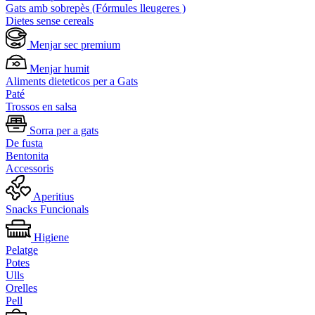
Gats amb sobrepès (Fórmules lleugeres )
Dietes sense cereals
Menjar sec premium
Menjar humit
Aliments dieteticos per a Gats
Paté
Trossos en salsa
Sorra per a gats
De fusta
Bentonita
Accessoris
Aperitius
Snacks Funcionals
Higiene
Pelatge
Potes
Ulls
Orelles
Pell