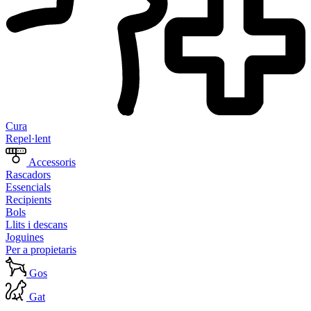
Cura
Repel·lent
Accessoris
Rascadors
Essencials
Recipients
Bols
Llits i descans
Joguines
Per a propietaris
Gos
Gat