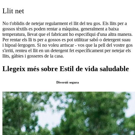
Llit net
No t'oblidis de netejar regularment el llit del teu gos. Els llits per a
gossos tèxtils es poden rentar a màquina, generalment a baixa
temperatura, llevat que el fabricant ho especifiqui d'una altra manera.
Per rentar els lli ts per a gossos es pot utilitzar sabó o detergent suau
i hipoal·lergogen. Si no voleu arriscar - vos que la pell del vostre gos
s'irriti, renteu el llit en un detergent fet específicament per netejar els
llits, gàbies i gosseres de la casa.
Llegeix més sobre Estil de vida saludable
Diversió segura