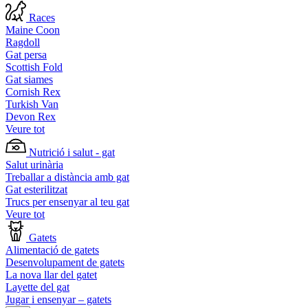
Races
Maine Coon
Ragdoll
Gat persa
Scottish Fold
Gat siames
Cornish Rex
Turkish Van
Devon Rex
Veure tot
Nutrició i salut - gat
Salut urinària
Treballar a distància amb gat
Gat esterilitzat
Trucs per ensenyar al teu gat
Veure tot
Gatets
Alimentació de gatets
Desenvolupament de gatets
La nova llar del gatet
Layette del gat
Jugar i ensenyar – gatets