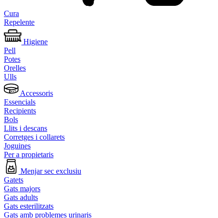
Cura
Repelente
Higiene
Pell
Potes
Orelles
Ulls
Accessoris
Essencials
Recipients
Bols
Llits i descans
Corretges i collarets
Joguines
Per a propietaris
Menjar sec exclusiu
Gatets
Gats majors
Gats adults
Gats esterilitzats
Gats amb problemes urinaris