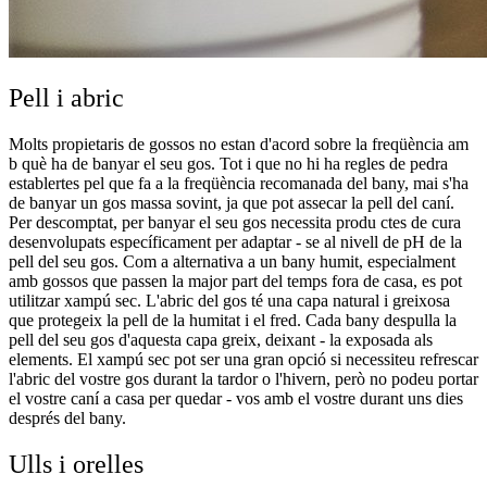
Pell i abric
Molts propietaris de gossos no estan d'acord sobre la freqüència am
b què ha de banyar el seu gos. Tot i que no hi ha regles de pedra
establertes pel que fa a la freqüència recomanada del bany, mai s'ha
de banyar un gos massa sovint, ja que pot assecar la pell del caní.
Per descomptat, per banyar el seu gos necessita produ ctes de cura
desenvolupats específicament per adaptar - se al nivell de pH de la
pell del seu gos. Com a alternativa a un bany humit, especialment
amb gossos que passen la major part del temps fora de casa, es pot
utilitzar xampú sec. L'abric del gos té una capa natural i greixosa
que protegeix la pell de la humitat i el fred. Cada bany despulla la
pell del seu gos d'aquesta capa greix, deixant - la exposada als
elements. El xampú sec pot ser una gran opció si necessiteu refrescar
l'abric del vostre gos durant la tardor o l'hivern, però no podeu portar
el vostre caní a casa per quedar - vos amb el vostre durant uns dies
després del bany.
Ulls i orelles