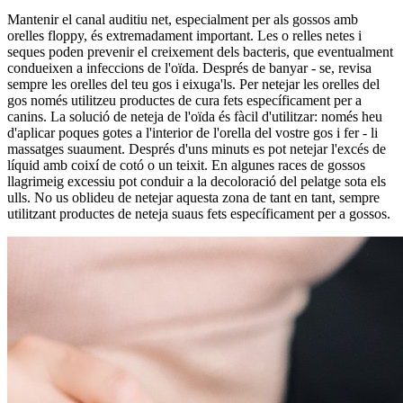
Mantenir el canal auditiu net, especialment per als gossos amb
orelles floppy, és extremadament important. Les o relles netes i
seques poden prevenir el creixement dels bacteris, que eventualment
condueixen a infeccions de l'oïda. Després de banyar - se, revisa
sempre les orelles del teu gos i eixuga'ls. Per netejar les orelles del
gos només utilitzeu productes de cura fets específicament per a
canins. La solució de neteja de l'oïda és fàcil d'utilitzar: només heu
d'aplicar poques gotes a l'interior de l'orella del vostre gos i fer - li
massatges suaument. Després d'uns minuts es pot netejar l'excés de
líquid amb coixí de cotó o un teixit. En algunes races de gossos
llagrimeig excessiu pot conduir a la decoloració del pelatge sota els
ulls. No us oblideu de netejar aquesta zona de tant en tant, sempre
utilitzant productes de neteja suaus fets específicament per a gossos.