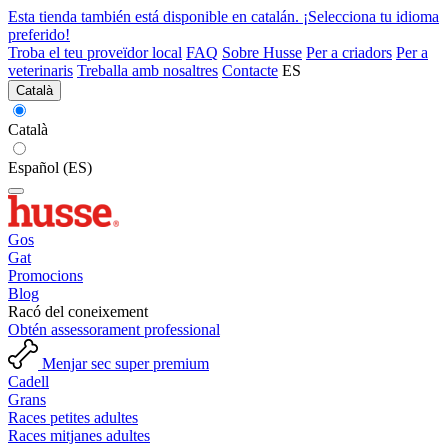
Esta tienda también está disponible en catalán. ¡Selecciona tu idioma
preferido!
Troba el teu proveïdor local
FAQ
Sobre Husse
Per a criadors
Per a
veterinaris
Treballa amb nosaltres
Contacte
ES
Català
Català
Español (ES)
Gos
Gat
Promocions
Blog
Racó del coneixement
Obtén assessorament professional
Menjar sec super premium
Cadell
Grans
Races petites adultes
Races mitjanes adultes