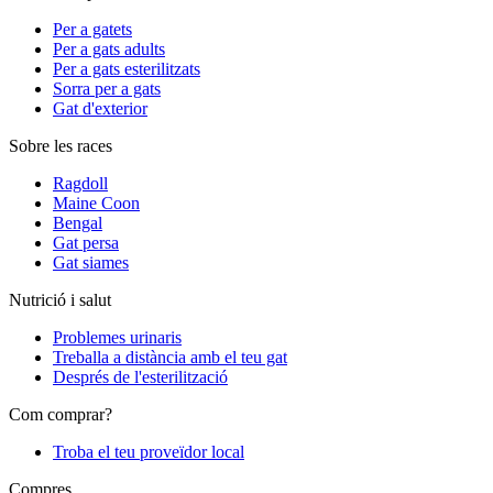
Per a gatets
Per a gats adults
Per a gats esterilitzats
Sorra per a gats
Gat d'exterior
Sobre les races
Ragdoll
Maine Coon
Bengal
Gat persa
Gat siames
Nutrició i salut
Problemes urinaris
Treballa a distància amb el teu gat
Després de l'esterilització
Com comprar?
Troba el teu proveïdor local
Compres