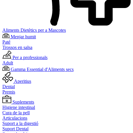
Aliments Dietètics per a Mascotes
Menjar humit
Paté
Trossos en salsa
Per a professionals
Adult
Gamma Essential d'Aliments secs
Aperitius
Dental
Premis
Suplements
Higiene intestinal
Cura de la pell
Articulacions
Suport a la digestió
Suport Dental