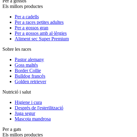
Per a gossos
Els millors productes
Per a cadells
Per a races petites adultes
Per a gossos gran
Per a gossos amb al·lèrgies
Aliment sec Super Premium
Sobre les races
Pastor alemany
Goss maltés
Border Collie
Bulldog francés
Golden retriever
Nutrició i salut
Higiene i cura
Després de l'esterilització
Juga segur
Mascota mandrosa
Per a gats
Els millors productes