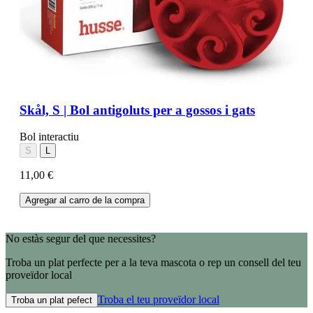
Skål, S | Bol antigoluts per a gossos i gats
Bol interactiu
S
L
11,00 €
Agregar al carro de la compra
No estàs segur del que necessites?
Troba un plat perfecte per a la teva mascota o rep un consell del teu
proveïdor local
Troba el teu proveïdor local
Troba un plat pefect