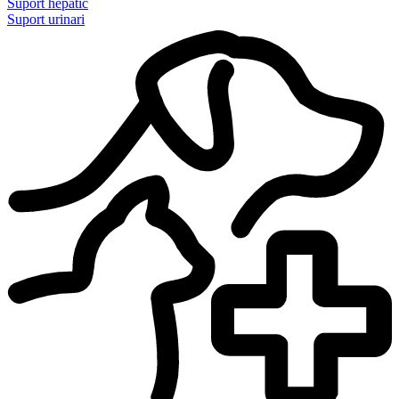
Suport hepàtic
Suport urinari