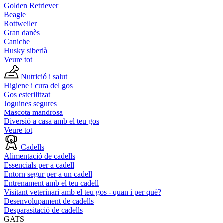
Golden Retriever
Beagle
Rottweiler
Gran danès
Caniche
Husky siberià
Veure tot
Nutrició i salut
Higiene i cura del gos
Gos esterilitzat
Joguines segures
Mascota mandrosa
Diversió a casa amb el teu gos
Veure tot
Cadells
Alimentació de cadells
Essencials per a cadell
Entorn segur per a un cadell
Entrenament amb el teu cadell
Visitant veterinari amb el teu gos - quan i per què?
Desenvolupament de cadells
Desparasitació de cadells
GATS