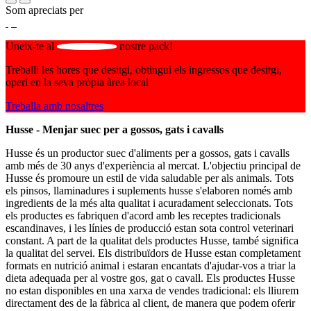
Som apreciats per
Uneix-te al
nostre pack!
Treballi les hores que desitgi, obtingui els ingressos que desitgi,
operi en la seva pròpia àrea local
Treballa amb nosaltres
Husse - Menjar suec per a gossos, gats i cavalls
Husse és un productor suec d'aliments per a gossos, gats i cavalls
amb més de 30 anys d'experiència al mercat. L'objectiu principal de
Husse és promoure un estil de vida saludable per als animals. Tots
els pinsos, llaminadures i suplements husse s'elaboren només amb
ingredients de la més alta qualitat i acuradament seleccionats. Tots
els productes es fabriquen d'acord amb les receptes tradicionals
escandinaves, i les línies de producció estan sota control veterinari
constant. A part de la qualitat dels productes Husse, també significa
la qualitat del servei. Els distribuïdors de Husse estan completament
formats en nutrició animal i estaran encantats d'ajudar-vos a triar la
dieta adequada per al vostre gos, gat o cavall. Els productes Husse
no estan disponibles en una xarxa de vendes tradicional: els lliurem
directament des de la fàbrica al client, de manera que podem oferir