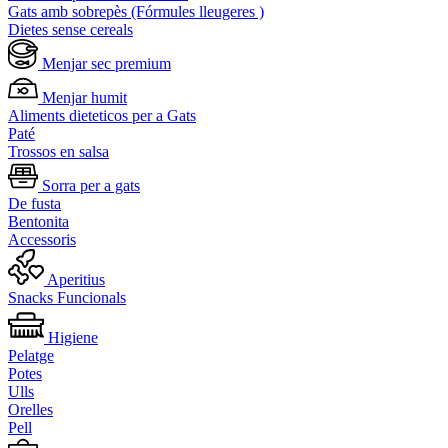
Gats amb sobrepès (Fórmules lleugeres )
Dietes sense cereals
Menjar sec premium
Menjar humit
Aliments dieteticos per a Gats
Paté
Trossos en salsa
Sorra per a gats
De fusta
Bentonita
Accessoris
Aperitius
Snacks Funcionals
Higiene
Pelatge
Potes
Ulls
Orelles
Pell