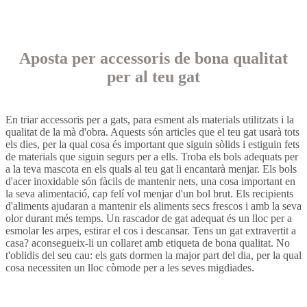
Aposta per accessoris de bona qualitat
per al teu gat
En triar accessoris per a gats, para esment als materials utilitzats i la
qualitat de la mà d'obra. Aquests són articles que el teu gat usarà tots
els dies, per la qual cosa és important que siguin sòlids i estiguin fets
de materials que siguin segurs per a ells. Troba els bols adequats per
a la teva mascota en els quals al teu gat li encantarà menjar. Els bols
d'acer inoxidable són fàcils de mantenir nets, una cosa important en
la seva alimentació, cap felí vol menjar d'un bol brut. Els recipients
d'aliments ajudaran a mantenir els aliments secs frescos i amb la seva
olor durant més temps. Un rascador de gat adequat és un lloc per a
esmolar les arpes, estirar el cos i descansar. Tens un gat extravertit a
casa? aconsegueix-li un collaret amb etiqueta de bona qualitat. No
t'oblidis del seu cau: els gats dormen la major part del dia, per la qual
cosa necessiten un lloc còmode per a les seves migdiades.