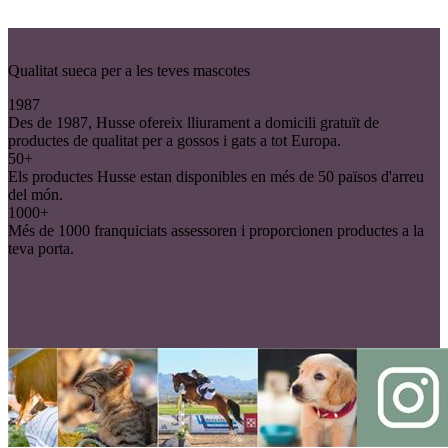
Qualitat sueca per a les teves mascotes
1987
Des de 1987, Husse ofereix lliurament a domicili gratuït de
productes de qualitat per a gossos i gats a tot Europa.
50+
Els productes Husse estan disponibles en més de 50 països d'arreu
del món.
1000+
Més de 1000 franquiciats assessoren i proporcionen productes a la
teva porta.