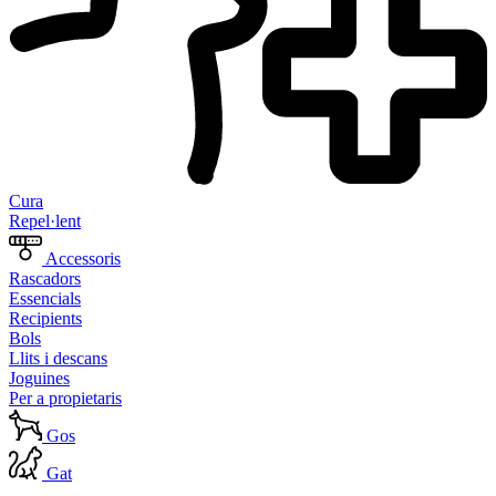
Cura
Repel·lent
Accessoris
Rascadors
Essencials
Recipients
Bols
Llits i descans
Joguines
Per a propietaris
Gos
Gat