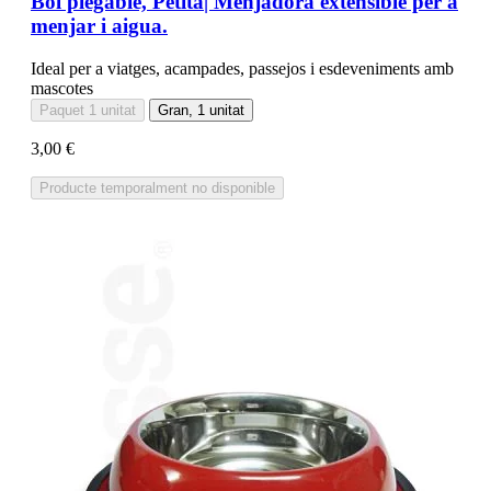
Bol plegable, Petita| Menjadora extensible per a
menjar i aigua.
Ideal per a viatges, acampades, passejos i esdeveniments amb
mascotes
Paquet 1 unitat
Gran, 1 unitat
3,00 €
Producte temporalment no disponible