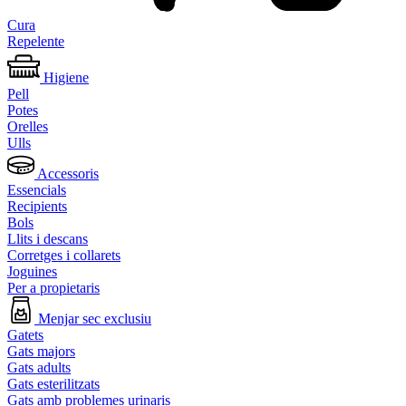
Cura
Repelente
Higiene
Pell
Potes
Orelles
Ulls
Accessoris
Essencials
Recipients
Bols
Llits i descans
Corretges i collarets
Joguines
Per a propietaris
Menjar sec exclusiu
Gatets
Gats majors
Gats adults
Gats esterilitzats
Gats amb problemes urinaris