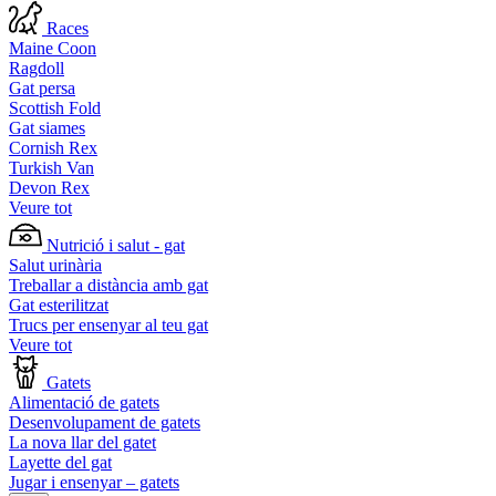
Races
Maine Coon
Ragdoll
Gat persa
Scottish Fold
Gat siames
Cornish Rex
Turkish Van
Devon Rex
Veure tot
Nutrició i salut - gat
Salut urinària
Treballar a distància amb gat
Gat esterilitzat
Trucs per ensenyar al teu gat
Veure tot
Gatets
Alimentació de gatets
Desenvolupament de gatets
La nova llar del gatet
Layette del gat
Jugar i ensenyar – gatets