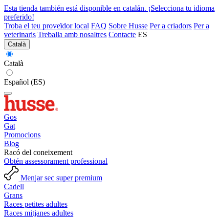
Esta tienda también está disponible en catalán. ¡Selecciona tu idioma
preferido!
Troba el teu proveïdor local
FAQ
Sobre Husse
Per a criadors
Per a
veterinaris
Treballa amb nosaltres
Contacte
ES
Català
Català
Español (ES)
Gos
Gat
Promocions
Blog
Racó del coneixement
Obtén assessorament professional
Menjar sec super premium
Cadell
Grans
Races petites adultes
Races mitjanes adultes