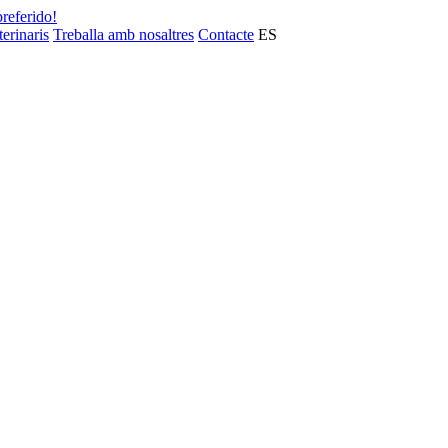
preferido!
terinaris
Treballa amb nosaltres
Contacte
ES