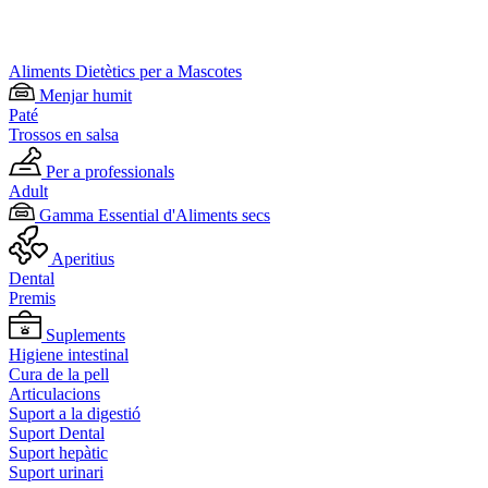
Aliments Dietètics per a Mascotes
Menjar humit
Paté
Trossos en salsa
Per a professionals
Adult
Gamma Essential d'Aliments secs
Aperitius
Dental
Premis
Suplements
Higiene intestinal
Cura de la pell
Articulacions
Suport a la digestió
Suport Dental
Suport hepàtic
Suport urinari