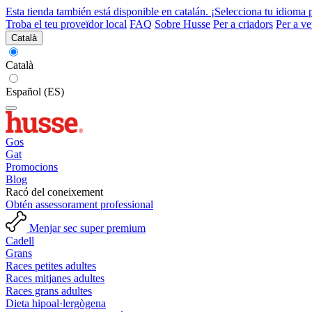
Esta tienda también está disponible en catalán. ¡Selecciona tu idioma 
Troba el teu proveïdor local
FAQ
Sobre Husse
Per a criadors
Per a ve
Català
Català
Español (ES)
Gos
Gat
Promocions
Blog
Racó del coneixement
Obtén assessorament professional
Menjar sec super premium
Cadell
Grans
Races petites adultes
Races mitjanes adultes
Races grans adultes
Dieta hipoal·lergògena