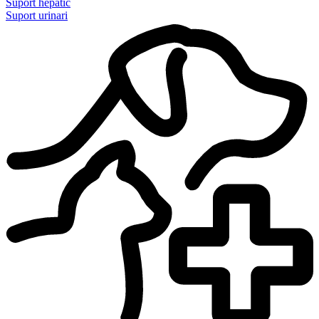
Suport hepàtic
Suport urinari