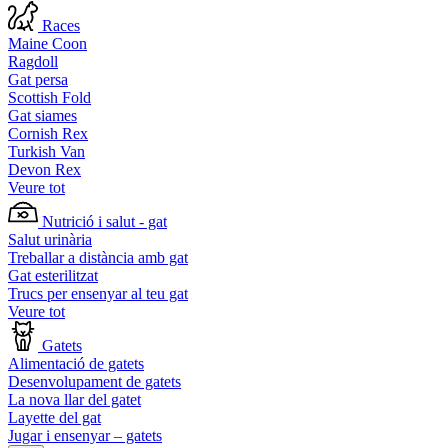
Races
Maine Coon
Ragdoll
Gat persa
Scottish Fold
Gat siames
Cornish Rex
Turkish Van
Devon Rex
Veure tot
Nutrició i salut - gat
Salut urinària
Treballar a distància amb gat
Gat esterilitzat
Trucs per ensenyar al teu gat
Veure tot
Gatets
Alimentació de gatets
Desenvolupament de gatets
La nova llar del gatet
Layette del gat
Jugar i ensenyar – gatets