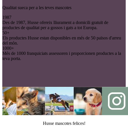
Qualitat sueca per a les teves mascotes
1987
Des de 1987, Husse ofereix lliurament a domicili gratuït de
productes de qualitat per a gossos i gats a tot Europa.
50+
Els productes Husse estan disponibles en més de 50 països d'arreu
del món.
1000+
Més de 1000 franquiciats assessoren i proporcionen productes a la
teva porta.
Husse mascotes felices!