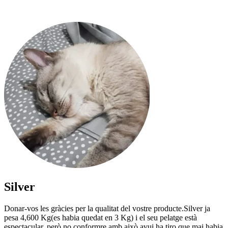
Silver
Donar-vos les gràcies per la qualitat del vostre producte.Silver ja
pesa 4,600 Kg(es habia quedat en 3 Kg) i el seu pelatge està
espectacular, però no conformre amb això avui ha tiro que mai habia