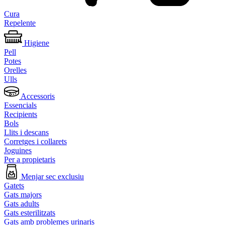
Cura
Repelente
Higiene
Pell
Potes
Orelles
Ulls
Accessoris
Essencials
Recipients
Bols
Llits i descans
Corretges i collarets
Joguines
Per a propietaris
Menjar sec exclusiu
Gatets
Gats majors
Gats adults
Gats esterilitzats
Gats amb problemes urinaris