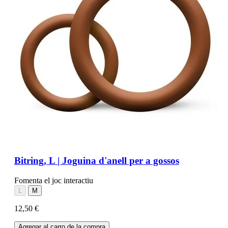
Bitring, L | Joguina d'anell per a gossos
Fomenta el joc interactiu
L
M
12,50 €
Agregar al carro de la compra