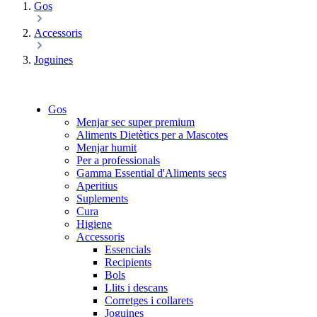
Gos
Accessoris
Joguines
Gos
Menjar sec super premium
Aliments Dietètics per a Mascotes
Menjar humit
Per a professionals
Gamma Essential d'Aliments secs
Aperitius
Suplements
Cura
Higiene
Accessoris
Essencials
Recipients
Bols
Llits i descans
Corretges i collarets
Joguines