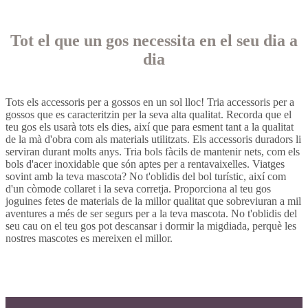
Tot el que un gos necessita en el seu dia a
dia
Tots els accessoris per a gossos en un sol lloc! Tria accessoris per a
gossos que es caracteritzin per la seva alta qualitat. Recorda que el
teu gos els usarà tots els dies, així que para esment tant a la qualitat
de la mà d'obra com als materials utilitzats. Els accessoris duradors li
serviran durant molts anys. Tria bols fàcils de mantenir nets, com els
bols d'acer inoxidable que són aptes per a rentavaixelles. Viatges
sovint amb la teva mascota? No t'oblidis del bol turístic, així com
d'un còmode collaret i la seva corretja. Proporciona al teu gos
joguines fetes de materials de la millor qualitat que sobreviuran a mil
aventures a més de ser segurs per a la teva mascota. No t'oblidis del
seu cau on el teu gos pot descansar i dormir la migdiada, perquè les
nostres mascotes es mereixen el millor.