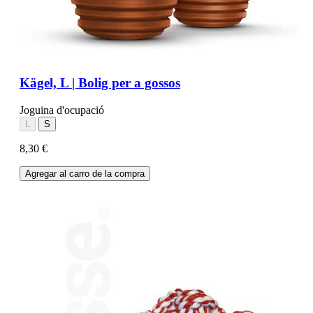
Kägel, L | Bolig per a gossos
Joguina d'ocupació
L
S
8,30 €
Agregar al carro de la compra