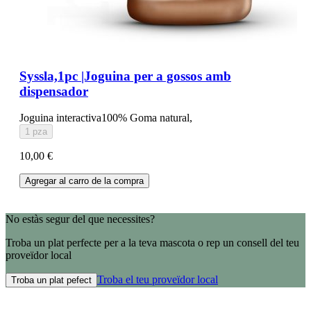
Syssla,1pc |Joguina per a gossos amb
dispensador
Joguina interactiva100% Goma natural,
1 pza
10,00 €
Agregar al carro de la compra
No estàs segur del que necessites?
Troba un plat perfecte per a la teva mascota o rep un consell del teu
proveïdor local
Troba el teu proveïdor local
Troba un plat pefect