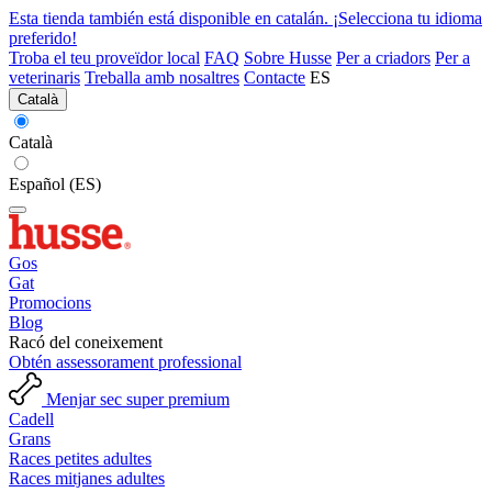
Esta tienda también está disponible en catalán. ¡Selecciona tu idioma
preferido!
Troba el teu proveïdor local
FAQ
Sobre Husse
Per a criadors
Per a
veterinaris
Treballa amb nosaltres
Contacte
ES
Català
Català
Español (ES)
Gos
Gat
Promocions
Blog
Racó del coneixement
Obtén assessorament professional
Menjar sec super premium
Cadell
Grans
Races petites adultes
Races mitjanes adultes