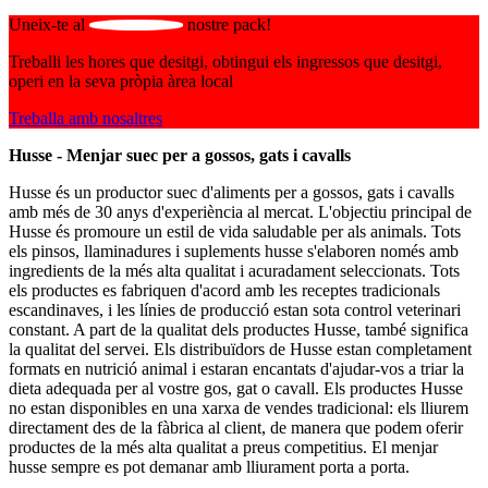
Uneix-te al
nostre pack!
Treballi les hores que desitgi, obtingui els ingressos que desitgi,
operi en la seva pròpia àrea local
Treballa amb nosaltres
Husse - Menjar suec per a gossos, gats i cavalls
Husse és un productor suec d'aliments per a gossos, gats i cavalls
amb més de 30 anys d'experiència al mercat. L'objectiu principal de
Husse és promoure un estil de vida saludable per als animals. Tots
els pinsos, llaminadures i suplements husse s'elaboren només amb
ingredients de la més alta qualitat i acuradament seleccionats. Tots
els productes es fabriquen d'acord amb les receptes tradicionals
escandinaves, i les línies de producció estan sota control veterinari
constant. A part de la qualitat dels productes Husse, també significa
la qualitat del servei. Els distribuïdors de Husse estan completament
formats en nutrició animal i estaran encantats d'ajudar-vos a triar la
dieta adequada per al vostre gos, gat o cavall. Els productes Husse
no estan disponibles en una xarxa de vendes tradicional: els lliurem
directament des de la fàbrica al client, de manera que podem oferir
productes de la més alta qualitat a preus competitius. El menjar
husse sempre es pot demanar amb lliurament porta a porta.