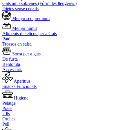
Gats amb sobrepès (Fórmules lleugeres )
Dietes sense cereals
Menjar sec premium
Menjar humit
Aliments dieteticos per a Gats
Paté
Trossos en salsa
Sorra per a gats
De fusta
Bentonita
Accessoris
Aperitius
Snacks Funcionals
Higiene
Pelatge
Potes
Ulls
Orelles
Pell