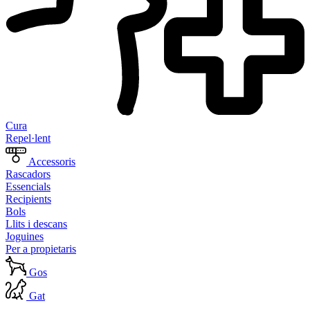
Cura
Repel·lent
Accessoris
Rascadors
Essencials
Recipients
Bols
Llits i descans
Joguines
Per a propietaris
Gos
Gat