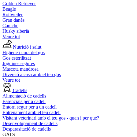
Golden Retriever
Beagle
Rottweiler
Gran danès
Caniche
Husky siberià
Veure tot
Nutrició i salut
Higiene i cura del gos
Gos esterilitzat
Joguines segures
Mascota mandrosa
Diversió a casa amb el teu gos
Veure tot
Cadells
Alimentació de cadells
Essencials per a cadell
Entorn segur per a un cadell
Entrenament amb el teu cadell
Visitant veterinari amb el teu gos - quan i per què?
Desenvolupament de cadells
Desparasitació de cadells
GATS