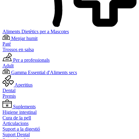
Aliments Dietètics per a Mascotes
Menjar humit
Paté
Trossos en salsa
Per a professionals
Adult
Gamma Essential d'Aliments secs
Aperitius
Dental
Premis
Suplements
Higiene intestinal
Cura de la pell
Articulacions
Suport a la digestió
Suport Dental