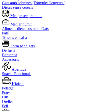
Gats amb sobrepès (Fórmules lleugeres )
Dietes sense cereals
Menjar sec premium
Menjar humit
Aliments dieteticos per a Gats
Paté
Trossos en salsa
Sorra per a gats
De fusta
Bentonita
Accessoris
Aperitius
Snacks Funcionals
Higiene
Pelatge
Potes
Ulls
Orelles
Pell