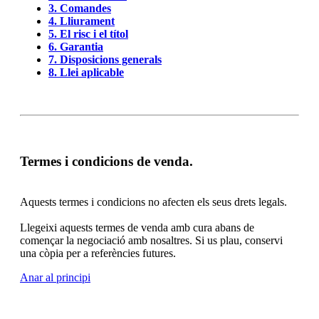
3. Comandes
4. Lliurament
5. El risc i el títol
6. Garantia
7. Disposicions generals
8. Llei aplicable
Termes i condicions de venda.
Aquests termes i condicions no afecten els seus drets legals.
Llegeixi aquests termes de venda amb cura abans de
començar la negociació amb nosaltres. Si us plau, conservi
una còpia per a referències futures.
Anar al principi