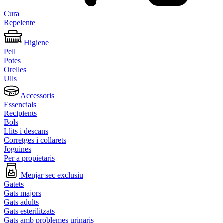
Cura
Repelente
Higiene
Pell
Potes
Orelles
Ulls
Accessoris
Essencials
Recipients
Bols
Llits i descans
Corretges i collarets
Joguines
Per a propietaris
Menjar sec exclusiu
Gatets
Gats majors
Gats adults
Gats esterilitzats
Gats amb problemes urinaris