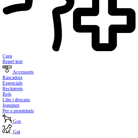
Cura
Repel·lent
Accessoris
Rascadors
Essencials
Recipients
Bols
Llits i descans
Joguines
Per a propietaris
Gos
Gat