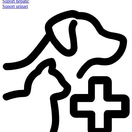
Suport hepàtic
Suport urinari