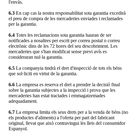
l'envàs.
6.3
En cap cas la nostra responsabilitat sota garantia excedirà
el preu de compra de les mercaderies enviades i reclamades
per la garantia.
6.4
Totes les reclamacions sota garantia hauran de ser
notificades a nosaltres per escrit per correu postal o correu
electrònic dins de les 72 hores del seu descobriment. Les
mercaderies que s'han modificat sense previ avís es
consideraran nul·la garantia.
6.5
La companyia tindrà el dret d'inspecció de tots els béns
que sol·liciti en virtut de la garantia.
6.6
La empresa es reserva el dret a prendre la decisió final
sobre la garantia subjectes a la inspecció i prova que les
mercaderies han estat tractades i emmagatzemades
adequadament.
6.7
La empresa limita els seus drets per a la venda de béns (no
els productes d'aliments) a l'oferta per part del fabricant
original, llevat que això contravingui les lleis del consumidor
Espanyol.