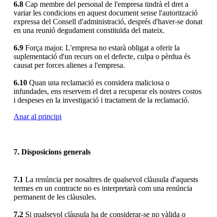
6.8
Cap membre del personal de l'empresa tindrà el dret a
variar les condicions en aquest document sense l'autorització
expressa del Consell d'administració, després d'haver-se donat
en una reunió degudament constituïda del mateix.
6.9
Força major. L'empresa no estarà obligat a oferir la
suplementació d'un recurs on el defecte, culpa o pèrdua és
causat per forces alienes a l'empresa.
6.10
Quan una reclamació es considera maliciosa o
infundades, ens reservem el dret a recuperar els nostres costos
i despeses en la investigació i tractament de la reclamació.
Anar al principi
7. Disposicions generals
7.1
La renúncia per nosaltres de qualsevol clàusula d'aquests
termes en un contracte no es interpretarà com una renúncia
permanent de les clàusules.
7.2
Si qualsevol clàusula ha de considerar-se no vàlida o