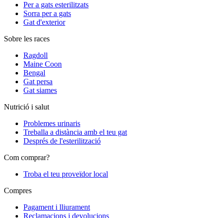
Per a gats esterilitzats
Sorra per a gats
Gat d'exterior
Sobre les races
Ragdoll
Maine Coon
Bengal
Gat persa
Gat siames
Nutrició i salut
Problemes urinaris
Treballa a distància amb el teu gat
Després de l'esterilització
Com comprar?
Troba el teu proveïdor local
Compres
Pagament i lliurament
Reclamacions i devolucions