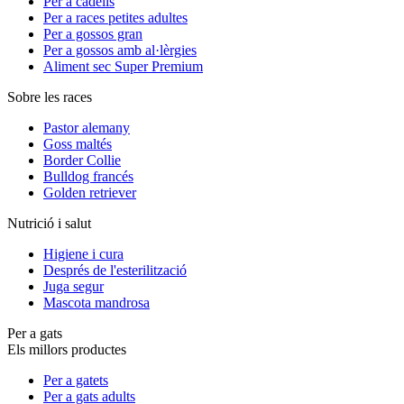
Per a cadells
Per a races petites adultes
Per a gossos gran
Per a gossos amb al·lèrgies
Aliment sec Super Premium
Sobre les races
Pastor alemany
Goss maltés
Border Collie
Bulldog francés
Golden retriever
Nutrició i salut
Higiene i cura
Després de l'esterilització
Juga segur
Mascota mandrosa
Per a gats
Els millors productes
Per a gatets
Per a gats adults