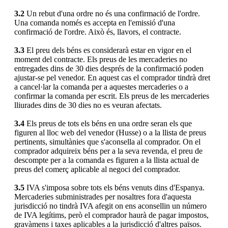
3.2
Un rebut d'una ordre no és una confirmació de l'ordre.
Una comanda només es accepta en l'emissió d'una
confirmació de l'ordre. Això és, llavors, el contracte.
3.3
El preu dels béns es considerarà estar en vigor en el
moment del contracte. Els preus de les mercaderies no
entregades dins de 30 dies després de la confirmació poden
ajustar-se pel venedor. En aquest cas el comprador tindrà dret
a cancel·lar la comanda per a aquestes mercaderies o a
confirmar la comanda per escrit. Els preus de les mercaderies
lliurades dins de 30 dies no es veuran afectats.
3.4
Els preus de tots els béns en una ordre seran els que
figuren al lloc web del venedor (Husse) o a la llista de preus
pertinents, simultànies que s'aconsella al comprador. On el
comprador adquireix béns per a la seva revenda, el preu de
descompte per a la comanda es figuren a la llista actual de
preus del comerç aplicable al negoci del comprador.
3.5
IVA s'imposa sobre tots els béns venuts dins d'Espanya.
Mercaderies subministrades per nosaltres fora d'aquesta
jurisdicció no tindrà IVA afegit on ens aconsellin un número
de IVA legítims, però el comprador haurà de pagar impostos,
gravàmens i taxes aplicables a la jurisdicció d'altres països.