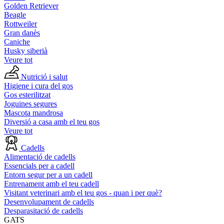
Golden Retriever
Beagle
Rottweiler
Gran danès
Caniche
Husky siberià
Veure tot
Nutrició i salut
Higiene i cura del gos
Gos esterilitzat
Joguines segures
Mascota mandrosa
Diversió a casa amb el teu gos
Veure tot
Cadells
Alimentació de cadells
Essencials per a cadell
Entorn segur per a un cadell
Entrenament amb el teu cadell
Visitant veterinari amb el teu gos - quan i per què?
Desenvolupament de cadells
Desparasitació de cadells
GATS