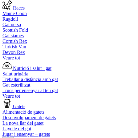
Races
Maine Coon
Ragdoll
Gat persa
Scottish Fold
Gat siames
Cornish Rex
Turkish Van
Devon Rex
Veure tot
Nutrició i salut - gat
Salut urinària
Treballar a distància amb gat
Gat esterilitzat
Trucs per ensenyar al teu gat
Veure tot
Gatets
Alimentació de gatets
Desenvolupament de gatets
La nova llar del gatet
Layette del gat
Jugar i ensenyar – gatets