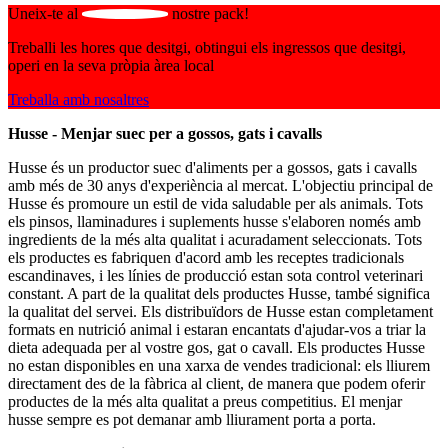
Uneix-te al
nostre pack!
Treballi les hores que desitgi, obtingui els ingressos que desitgi,
operi en la seva pròpia àrea local
Treballa amb nosaltres
Husse - Menjar suec per a gossos, gats i cavalls
Husse és un productor suec d'aliments per a gossos, gats i cavalls
amb més de 30 anys d'experiència al mercat. L'objectiu principal de
Husse és promoure un estil de vida saludable per als animals. Tots
els pinsos, llaminadures i suplements husse s'elaboren només amb
ingredients de la més alta qualitat i acuradament seleccionats. Tots
els productes es fabriquen d'acord amb les receptes tradicionals
escandinaves, i les línies de producció estan sota control veterinari
constant. A part de la qualitat dels productes Husse, també significa
la qualitat del servei. Els distribuïdors de Husse estan completament
formats en nutrició animal i estaran encantats d'ajudar-vos a triar la
dieta adequada per al vostre gos, gat o cavall. Els productes Husse
no estan disponibles en una xarxa de vendes tradicional: els lliurem
directament des de la fàbrica al client, de manera que podem oferir
productes de la més alta qualitat a preus competitius. El menjar
husse sempre es pot demanar amb lliurament porta a porta.