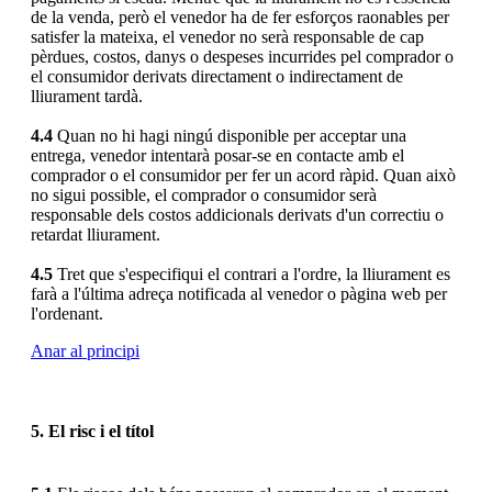
de la venda, però el venedor ha de fer esforços raonables per
satisfer la mateixa, el venedor no serà responsable de cap
pèrdues, costos, danys o despeses incurrides pel comprador o
el consumidor derivats directament o indirectament de
lliurament tardà.
4.4
Quan no hi hagi ningú disponible per acceptar una
entrega, venedor intentarà posar-se en contacte amb el
comprador o el consumidor per fer un acord ràpid. Quan això
no sigui possible, el comprador o consumidor serà
responsable dels costos addicionals derivats d'un correctiu o
retardat lliurament.
4.5
Tret que s'especifiqui el contrari a l'ordre, la lliurament es
farà a l'última adreça notificada al venedor o pàgina web per
l'ordenant.
Anar al principi
5. El risc i el títol