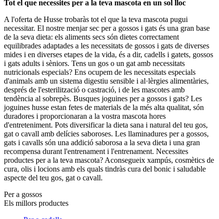
Tot el que necessites per a la teva mascota en un sol lloc
A l'oferta de Husse trobaràs tot el que la teva mascota pugui
necessitar. El nostre menjar sec per a gossos i gats és una gran base
de la seva dieta: els aliments secs són dietes correctament
equilibrades adaptades a les necessitats de gossos i gats de diverses
mides i en diverses etapes de la vida, és a dir, cadells i gatets, gossos
i gats adults i sèniors. Tens un gos o un gat amb necessitats
nutricionals especials? Ens ocupem de les necessitats especials
d'animals amb un sistema digestiu sensible i al·lèrgies alimentàries,
després de l'esterilització o castració, i de les mascotes amb
tendència al sobrepès. Busques joguines per a gossos i gats? Les
joguines husse estan fetes de materials de la més alta qualitat, són
duradores i proporcionaran a la vostra mascota hores
d'entreteniment. Pots diversificar la dieta sana i natural del teu gos,
gat o cavall amb delícies saboroses. Les llaminadures per a gossos,
gats i cavalls són una addició saborosa a la seva dieta i una gran
recompensa durant l'entrenament i l'entrenament. Necessites
productes per a la teva mascota? Aconsegueix xampús, cosmètics de
cura, olis i locions amb els quals tindràs cura del bonic i saludable
aspecte del teu gos, gat o cavall.
Per a gossos
Els millors productes