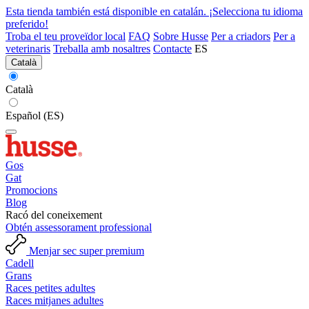
Esta tienda también está disponible en catalán. ¡Selecciona tu idioma
preferido!
Troba el teu proveïdor local
FAQ
Sobre Husse
Per a criadors
Per a
veterinaris
Treballa amb nosaltres
Contacte
ES
Català
Català
Español (ES)
Gos
Gat
Promocions
Blog
Racó del coneixement
Obtén assessorament professional
Menjar sec super premium
Cadell
Grans
Races petites adultes
Races mitjanes adultes