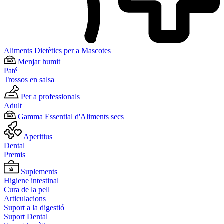
Aliments Dietètics per a Mascotes
Menjar humit
Paté
Trossos en salsa
Per a professionals
Adult
Gamma Essential d'Aliments secs
Aperitius
Dental
Premis
Suplements
Higiene intestinal
Cura de la pell
Articulacions
Suport a la digestió
Suport Dental