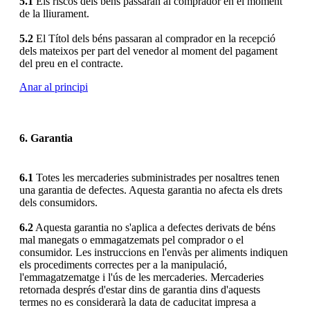
5.1
Els riscos dels béns passaran al comprador en el moment
de la lliurament.
5.2
El Títol dels béns passaran al comprador en la recepció
dels mateixos per part del venedor al moment del pagament
del preu en el contracte.
Anar al principi
6. Garantia
6.1
Totes les mercaderies subministrades per nosaltres tenen
una garantia de defectes. Aquesta garantia no afecta els drets
dels consumidors.
6.2
Aquesta garantia no s'aplica a defectes derivats de béns
mal manegats o emmagatzemats pel comprador o el
consumidor. Les instruccions en l'envàs per aliments indiquen
els procediments correctes per a la manipulació,
l'emmagatzematge i l'ús de les mercaderies. Mercaderies
retornada després d'estar dins de garantia dins d'aquests
termes no es considerarà la data de caducitat impresa a