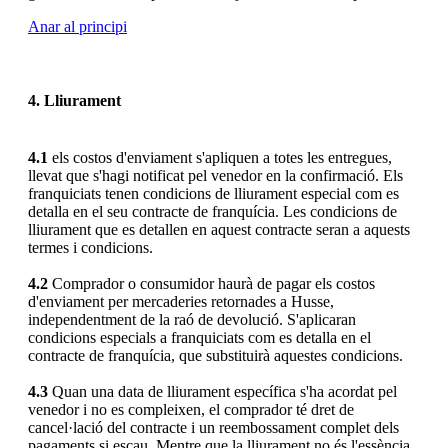
Anar al principi
4. Lliurament
4.1
els costos d'enviament s'apliquen a totes les entregues,
llevat que s'hagi notificat pel venedor en la confirmació. Els
franquiciats tenen condicions de lliurament especial com es
detalla en el seu contracte de franquícia. Les condicions de
lliurament que es detallen en aquest contracte seran a aquests
termes i condicions.
4.2
Comprador o consumidor haurà de pagar els costos
d'enviament per mercaderies retornades a Husse,
independentment de la raó de devolució. S'aplicaran
condicions especials a franquiciats com es detalla en el
contracte de franquícia, que substituirà aquestes condicions.
4.3
Quan una data de lliurament específica s'ha acordat pel
venedor i no es compleixen, el comprador té dret de
cancel·lació del contracte i un reembossament complet dels
pagaments si escau. Mentre que la lliurament no és l'essència