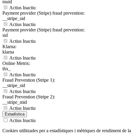
muid
Actius
Inactiu
Payment provider (Stripe) fraud prevention:
__stripe_sid
Actius
Inactiu
Payment provider (Stripe) fraud prevention:
sid
Actius
Inactiu
Klarna:
klarna
Actius
Inactiu
Online Metrix:
thx_
Actius
Inactiu
Fraud Prevention (Stripe 1):
__stripe_sid
Actius
Inactiu
Fraud Prevention (Stripe 2):
__stripe_mid
Actius
Inactiu
Estadística
Actius
Inactiu
Cookies utilitzades per a estadístiques i mètriques de rendiment de la