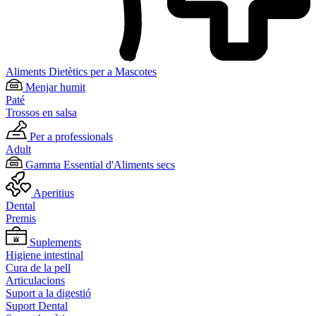
Aliments Dietètics per a Mascotes
Menjar humit
Paté
Trossos en salsa
Per a professionals
Adult
Gamma Essential d'Aliments secs
Aperitius
Dental
Premis
Suplements
Higiene intestinal
Cura de la pell
Articulacions
Suport a la digestió
Suport Dental