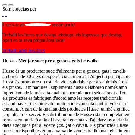
Som apreciats per
Uneix-te al
nostre pack!
Treballi les hores que desitgi, obtingui els ingressos que desitgi,
operi en la seva pròpia àrea local
Treballa amb nosaltres
Husse - Menjar suec per a gossos, gats i cavalls
Husse és un productor suec d'aliments per a gossos, gats i cavalls
amb més de 30 anys d'experiència al mercat. L'objectiu principal de
Husse és promoure un estil de vida saludable per als animals. Tots
els pinsos, llaminadures i suplements husse s'elaboren només amb
ingredients de la més alta qualitat i acuradament seleccionats. Tots
els productes es fabriquen d'acord amb les receptes tradicionals
escandinaves, i les línies de producció estan sota control veterinari
constant. A part de la qualitat dels productes Husse, també significa
la qualitat del servei. Els distribuïdors de Husse estan completament
formats en nutrició animal i estaran encantats d'ajudar-vos a triar la
dieta adequada per al vostre gos, gat o cavall. Els productes Husse
no estan disponibles en una xarxa de vendes tradicional: els lliurem