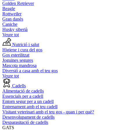
Golden Retriever
Beagle
Rottweiler
Gran danès
Caniche
Husky siberià
Veure tot
Nutrició i salut
Higiene i cura del gos
Gos esterilitzat
Joguines segures
Mascota mandrosa
Diversió a casa amb el teu gos
Veure tot
Cadells
Alimentació de cadells
Essencials per a cadell
Entorn segur per a un cadell
Entrenament amb el teu cadell
Visitant veterinari amb el teu gos - quan i per què?
Desenvolupament de cadells
Desparasitació de cadells
GATS