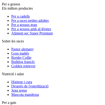
Per a gossos
Els millors productes
Per a cadells
Per a races petites adultes
Per a gossos gran
Per a gossos amb al·lèrgies
Aliment sec Super Premium
Sobre les races
Pastor alemany
Goss maltés
Border Collie
Bulldog francés
Golden retriever
Nutrició i salut
Higiene i cura
Després de l'esterilització
Juga segur
Mascota mandrosa
Per a gats