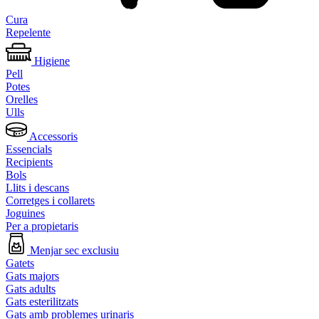
Cura
Repelente
Higiene
Pell
Potes
Orelles
Ulls
Accessoris
Essencials
Recipients
Bols
Llits i descans
Corretges i collarets
Joguines
Per a propietaris
Menjar sec exclusiu
Gatets
Gats majors
Gats adults
Gats esterilitzats
Gats amb problemes urinaris