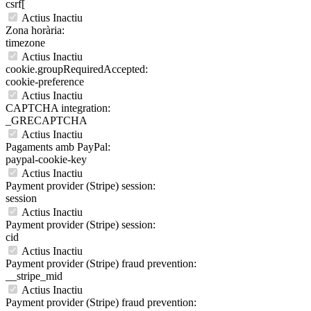
csrf[
Actius
Inactiu
Zona horària:
timezone
Actius
Inactiu
cookie.groupRequiredAccepted:
cookie-preference
Actius
Inactiu
CAPTCHA integration:
_GRECAPTCHA
Actius
Inactiu
Pagaments amb PayPal:
paypal-cookie-key
Actius
Inactiu
Payment provider (Stripe) session:
session
Actius
Inactiu
Payment provider (Stripe) session:
cid
Actius
Inactiu
Payment provider (Stripe) fraud prevention:
__stripe_mid
Actius
Inactiu
Payment provider (Stripe) fraud prevention: