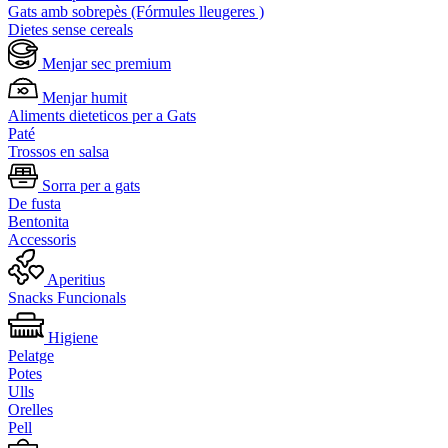
Gats amb sobrepès (Fórmules lleugeres )
Dietes sense cereals
Menjar sec premium
Menjar humit
Aliments dieteticos per a Gats
Paté
Trossos en salsa
Sorra per a gats
De fusta
Bentonita
Accessoris
Aperitius
Snacks Funcionals
Higiene
Pelatge
Potes
Ulls
Orelles
Pell