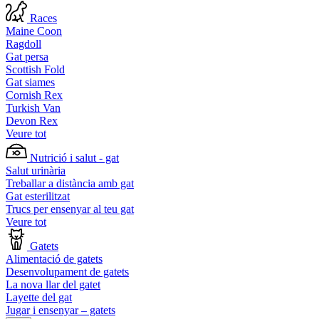
Races
Maine Coon
Ragdoll
Gat persa
Scottish Fold
Gat siames
Cornish Rex
Turkish Van
Devon Rex
Veure tot
Nutrició i salut - gat
Salut urinària
Treballar a distància amb gat
Gat esterilitzat
Trucs per ensenyar al teu gat
Veure tot
Gatets
Alimentació de gatets
Desenvolupament de gatets
La nova llar del gatet
Layette del gat
Jugar i ensenyar – gatets