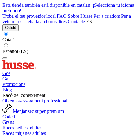
Esta tienda también está disponible en catalán. ¡Selecciona tu idioma
preferido!
Troba el teu proveïdor local
FAQ
Sobre Husse
Per a criadors
Per a
veterinaris
Treballa amb nosaltres
Contacte
ES
Català
Català
Español (ES)
Gos
Gat
Promocions
Blog
Racó del coneixement
Obtén assessorament professional
Menjar sec super premium
Cadell
Grans
Races petites adultes
Races mitjanes adultes