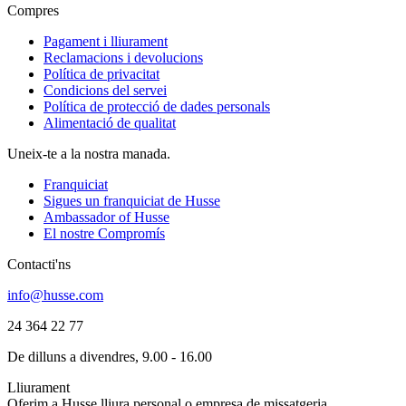
Compres
Pagament i lliurament
Reclamacions i devolucions
Política de privacitat
Condicions del servei
Política de protecció de dades personals
Alimentació de qualitat
Uneix-te a la nostra manada.
Franquiciat
Sigues un franquiciat de Husse
Ambassador of Husse
El nostre Compromís
Contacti'ns
info@husse.com
24 364 22 77
De dilluns a divendres, 9.00 - 16.00
Lliurament
Oferim a Husse lliura personal o empresa de missatgeria.