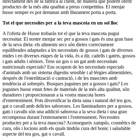
directament des de la fàbrica al client, de manera que podem oferir
productes de la més alta qualitat a preus competitius. El menjar
husse sempre es pot demanar amb lliurament porta a porta.
Tot el que necessites per a la teva mascota en un sol lloc
A l'oferta de Husse trobaràs tot el que la teva mascota pugui
necessitar. El nostre menjar sec per a gossos i gats és una gran base
de la seva dieta: els aliments secs són dietes correctament
equilibrades adaptades a les necessitats de gossos i gats de diverses
mides i en diverses etapes de la vida, és a dir, cadells i gatets, gossos
i gats adults i sèniors. Tens un gos o un gat amb necessitats
nutricionals especials? Ens ocupem de les necessitats especials
d'animals amb un sistema digestiu sensible i al·lèrgies alimentàries,
després de l'esterilització o castració, i de les mascotes amb
tendència al sobrepès. Busques joguines per a gossos i gats? Les
joguines husse estan fetes de materials de la més alta qualitat, són
duradores i proporcionaran a la vostra mascota hores
d'entreteniment. Pots diversificar la dieta sana i natural del teu gos,
gat o cavall amb delícies saboroses. Les llaminadures per a gossos,
gats i cavalls són una addició saborosa a la seva dieta i una gran
recompensa durant l'entrenament i l'entrenament. Necessites
productes per a la teva mascota? Aconsegueix xampús, cosmètics de
cura, olis i locions amb els quals tindràs cura del bonic i saludable
aspecte del teu gos, gat o cavall.