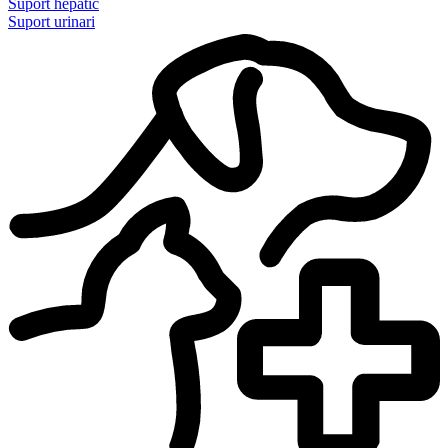
Suport hepàtic
Suport urinari