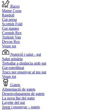
Races
Maine Coon
Ragdoll
Gat persa
Scottish Fold
Gat siames
Cornish Rex
Turkish Van
Devon Rex
Veure tot
Nutrició i salut - gat
Salut urinària
Treballar a distància amb gat
Gat esterilitzat
Trucs per ensenyar al teu gat
Veure tot
Gatets
Alimentació de gatets
Desenvolupament de gatets
La nova llar del gatet
Layette del gat
Jugar i ensenyar – gatets