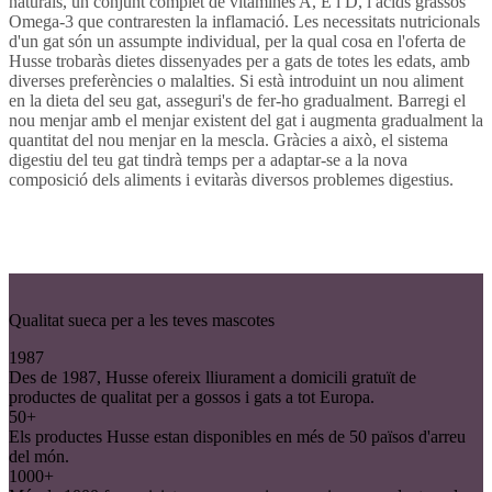
naturals, un conjunt complet de vitamines A, E i D, i àcids grassos
Omega-3 que contraresten la inflamació. Les necessitats nutricionals
d'un gat són un assumpte individual, per la qual cosa en l'oferta de
Husse trobaràs dietes dissenyades per a gats de totes les edats, amb
diverses preferències o malalties. Si està introduint un nou aliment
en la dieta del seu gat, asseguri's de fer-ho gradualment. Barregi el
nou menjar amb el menjar existent del gat i augmenta gradualment la
quantitat del nou menjar en la mescla. Gràcies a això, el sistema
digestiu del teu gat tindrà temps per a adaptar-se a la nova
composició dels aliments i evitaràs diversos problemes digestius.
Qualitat sueca per a les teves mascotes
1987
Des de 1987, Husse ofereix lliurament a domicili gratuït de
productes de qualitat per a gossos i gats a tot Europa.
50+
Els productes Husse estan disponibles en més de 50 països d'arreu
del món.
1000+