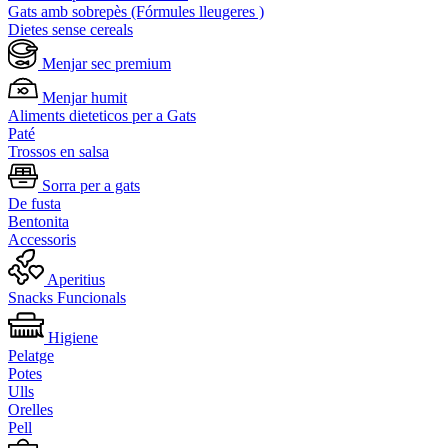
Gats amb sobrepès (Fórmules lleugeres )
Dietes sense cereals
Menjar sec premium
Menjar humit
Aliments dieteticos per a Gats
Paté
Trossos en salsa
Sorra per a gats
De fusta
Bentonita
Accessoris
Aperitius
Snacks Funcionals
Higiene
Pelatge
Potes
Ulls
Orelles
Pell