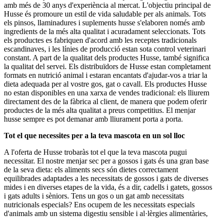
amb més de 30 anys d'experiència al mercat. L'objectiu principal de
Husse és promoure un estil de vida saludable per als animals. Tots
els pinsos, llaminadures i suplements husse s'elaboren només amb
ingredients de la més alta qualitat i acuradament seleccionats. Tots
els productes es fabriquen d'acord amb les receptes tradicionals
escandinaves, i les línies de producció estan sota control veterinari
constant. A part de la qualitat dels productes Husse, també significa
la qualitat del servei. Els distribuïdors de Husse estan completament
formats en nutrició animal i estaran encantats d'ajudar-vos a triar la
dieta adequada per al vostre gos, gat o cavall. Els productes Husse
no estan disponibles en una xarxa de vendes tradicional: els lliurem
directament des de la fàbrica al client, de manera que podem oferir
productes de la més alta qualitat a preus competitius. El menjar
husse sempre es pot demanar amb lliurament porta a porta.
Tot el que necessites per a la teva mascota en un sol lloc
A l'oferta de Husse trobaràs tot el que la teva mascota pugui
necessitar. El nostre menjar sec per a gossos i gats és una gran base
de la seva dieta: els aliments secs són dietes correctament
equilibrades adaptades a les necessitats de gossos i gats de diverses
mides i en diverses etapes de la vida, és a dir, cadells i gatets, gossos
i gats adults i sèniors. Tens un gos o un gat amb necessitats
nutricionals especials? Ens ocupem de les necessitats especials
d'animals amb un sistema digestiu sensible i al·lèrgies alimentàries,