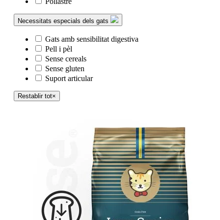
Pollastre
Necessitats especials dels gats
Gats amb sensibilitat digestiva
Pell i pèl
Sense cereals
Sense gluten
Suport articular
Restablir tot
×