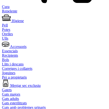
Cura
Repelente
Higiene
Pell
Potes
Orelles
Ulls
Accessoris
Essencials
Recipients
Bols
Llits i descans
Corretges i collarets
Joguines
Per a propietaris
Menjar sec exclusiu
Gatets
Gats majors
Gats adults
Gats esterilitzats
Gats amb problemes urinaris