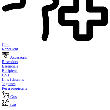
Cura
Repel·lent
Accessoris
Rascadors
Essencials
Recipients
Bols
Llits i descans
Joguines
Per a propietaris
Gos
Gat