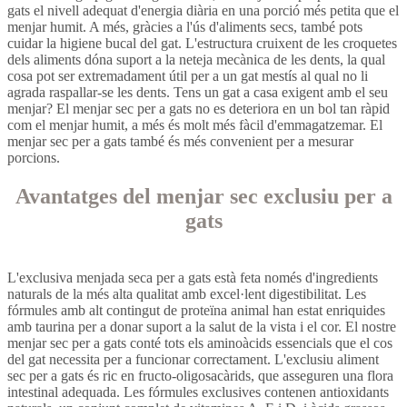
gats el nivell adequat d'energia diària en una porció més petita que el
menjar humit. A més, gràcies a l'ús d'aliments secs, també pots
cuidar la higiene bucal del gat. L'estructura cruixent de les croquetes
dels aliments dóna suport a la neteja mecànica de les dents, la qual
cosa pot ser extremadament útil per a un gat mestís al qual no li
agrada raspallar-se les dents. Tens un gat a casa exigent amb el seu
menjar? El menjar sec per a gats no es deteriora en un bol tan ràpid
com el menjar humit, a més és molt més fàcil d'emmagatzemar. El
menjar sec per a gats també és més convenient per a mesurar
porcions.
Avantatges del menjar sec exclusiu per a
gats
L'exclusiva menjada seca per a gats està feta només d'ingredients
naturals de la més alta qualitat amb excel·lent digestibilitat. Les
fórmules amb alt contingut de proteïna animal han estat enriquides
amb taurina per a donar suport a la salut de la vista i el cor. El nostre
menjar sec per a gats conté tots els aminoàcids essencials que el cos
del gat necessita per a funcionar correctament. L'exclusiu aliment
sec per a gats és ric en fructo-oligosacàrids, que asseguren una flora
intestinal adequada. Les fórmules exclusives contenen antioxidants