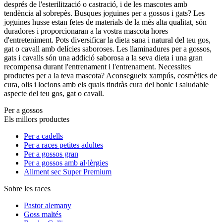
després de l'esterilització o castració, i de les mascotes amb
tendència al sobrepès. Busques joguines per a gossos i gats? Les
joguines husse estan fetes de materials de la més alta qualitat, són
duradores i proporcionaran a la vostra mascota hores
d'entreteniment. Pots diversificar la dieta sana i natural del teu gos,
gat o cavall amb delícies saboroses. Les llaminadures per a gossos,
gats i cavalls són una addició saborosa a la seva dieta i una gran
recompensa durant l'entrenament i l'entrenament. Necessites
productes per a la teva mascota? Aconsegueix xampús, cosmètics de
cura, olis i locions amb els quals tindràs cura del bonic i saludable
aspecte del teu gos, gat o cavall.
Per a gossos
Els millors productes
Per a cadells
Per a races petites adultes
Per a gossos gran
Per a gossos amb al·lèrgies
Aliment sec Super Premium
Sobre les races
Pastor alemany
Goss maltés