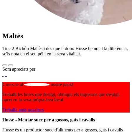
Maltès
Tinc 2 Bichón Maltès i des que li dono Husse he notat la diferència,
se'ls nota en el seu pèl i en la seva vitalitat.
Som apreciats per
Uneix-te al
nostre pack!
Treballi les hores que desitgi, obtingui els ingressos que desitgi,
operi en la seva pròpia àrea local
Treballa amb nosaltres
Husse - Menjar suec per a gossos, gats i cavalls
Husse és un productor suec d'aliments per a gossos, gats i cavalls