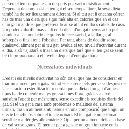
passen el temps quan estan desperts pot variar dràsticament.
Depenent de com passi el teu gat el seu temps lliure, la seva dieta
també ha de ser lleugerament diferent. Si al teu gat li encanta córrer,
has de triar una dieta que sigui més alta en calories que en el cas
d'un gat mandrós que prefereix ficar-se al llit en llocs càlids de casa.
Un poder calorífic massa alt en la dieta d'un gat menys actiu pot
conduir a l'acumulació de quilos innecessaris i, a la llarga, al
sobrepès o fins i tot a l'obesitat. Per tant, abans de decidir sobre
qualsevol aliment per al teu gat, avalua el teu nivell d'activitat durant
el dia, això t'ajudarà a triar una dieta que farà que el teu gat se senti
bé i li proporcionarà el nivell adequat d'energia diària.
Necessitates individuals
L'edat i els nivells d'activitat no són tot el que has de considerar en
triar un aliment per a gats. Si trobes els seus pèls per casa després de
la castració o esterilització, recorda que la dieta d'un gat d'aquest
tipus ha de contenir menys grassa i més fibra, gràcies a això,
satisfarà l'apetit per més temps, sense excedir els requisits diaris del
gat. Si té un gat a casa amb problemes o malalties del sistema
urinari, tria un aliment amb nabius en una composició que tingui un
efecte beneficiós sobre el tracte urinari. El teu gat té un estómac
sensible o al·lèrgies alimentàries? Opta per un aliment delicat a base
de xai sense grans. El menjar per a gats té un gran impacte en la