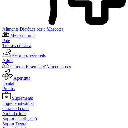
Aliments Dietètics per a Mascotes
Menjar humit
Paté
Trossos en salsa
Per a professionals
Adult
Gamma Essential d'Aliments secs
Aperitius
Dental
Premis
Suplements
Higiene intestinal
Cura de la pell
Articulacions
Suport a la digestió
Suport Dental