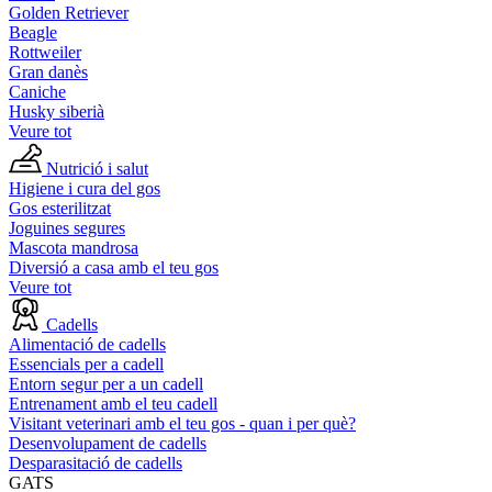
Golden Retriever
Beagle
Rottweiler
Gran danès
Caniche
Husky siberià
Veure tot
Nutrició i salut
Higiene i cura del gos
Gos esterilitzat
Joguines segures
Mascota mandrosa
Diversió a casa amb el teu gos
Veure tot
Cadells
Alimentació de cadells
Essencials per a cadell
Entorn segur per a un cadell
Entrenament amb el teu cadell
Visitant veterinari amb el teu gos - quan i per què?
Desenvolupament de cadells
Desparasitació de cadells
GATS