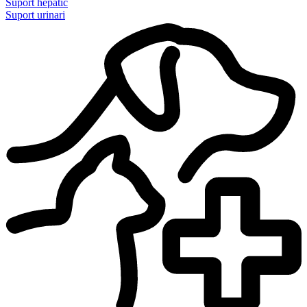
Suport hepàtic
Suport urinari