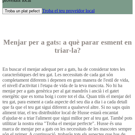
proveïdor local
Troba el teu proveïdor local
Troba un plat pefect
Menjar per a gats: a què parar esment en
triar-la?
En buscar el menjar adequat per a gats, ha de considerar totes les
característiques del teu gat. Les necessitats de cada gat són
completament diferents i depenen en gran manera de l'estil de vida,
el nivell d'activitat i l'etapa de vida de la teva mascota. No hi ha
menjar per a gats genèrica per al gat mandrós i ancià i el gatet
energètic que es torna boig i corre tot el dia. Quan triïs el menjar del
teu gat, para esment a cada aspecte del seu dia a dia i a cada detall
que fa que el teu gat sigui diferent a qualsevol altre. Si no saps quin
aliment triar, el teu distribuïdor local de Husse estarà encantat
d'ajudar-te a triar l'aliment que sigui millor per al teu gat. També pots
utilitzar la nostra eina "Troba el menjar perfecte". Husse és una
marca de menjar per a gats on les necessitats de les mascotes sempre
són el primer. A continuació, trobaràs tots els aspectes que has de