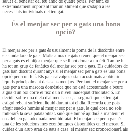
salut i el benestar del teu amic de quatre potes. Per tant, és
extremadament important triar un aliment que s'adapti a les
necessitats individuals del teu gat.
És el menjar sec per a gats una bona
opció?
El menjar sec per a gats és usualment la poma de la discòrdia entre
els cuidadors de gats. Molts amos de gats creuen que el menjar sec
per a gats és el pitjor menjar que se li pot donar a un felí. També hi
ha tot un grup de fanàtics del menjar sec per a gats. Els cuidadors de
gats han discutit durant anys si el menjar sec per a gats és una bona
opció per a un felí. Els gats salvatges estan acostumats a obtenir
líquids principalment dels seus menjars. Per tant, el menjar sec per a
gats per a una mascota domèstica que no està acostumada a beure
aigua d'un bol corre el risc d'un nivell inadequat d'hidratació. En
decidir sobre una dieta d'aliments secs, assegura't que el teu gat
estigui rebent suficient líquid durant tot el dia. Recorda que pots
afegir snacks humits al menjar sec per a gats, la qual cosa no sols
millorarà la seva palatabilitat, sinó que també ajudarà a mantenir el
cos del teu gat adequadament hidratat. El menjar sec per a gats és
una de les solucions més econòmiques disponibles en el mercat. Si
cuides d'un grup gran de gats a casa, el menjar sec proporcionarà als