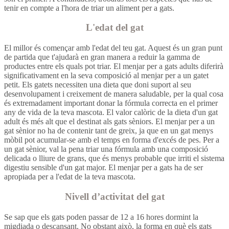
tenir en compte a l'hora de triar un aliment per a gats.
L'edat del gat
El millor és començar amb l'edat del teu gat. Aquest és un gran punt
de partida que t'ajudarà en gran manera a reduir la gamma de
productes entre els quals pot triar. El menjar per a gats adults diferirà
significativament en la seva composició al menjar per a un gatet
petit. Els gatets necessiten una dieta que doni suport al seu
desenvolupament i creixement de manera saludable, per la qual cosa
és extremadament important donar la fórmula correcta en el primer
any de vida de la teva mascota. El valor calòric de la dieta d'un gat
adult és més alt que el destinat als gats sèniors. El menjar per a un
gat sènior no ha de contenir tant de greix, ja que en un gat menys
mòbil pot acumular-se amb el temps en forma d'excés de pes. Per a
un gat sènior, val la pena triar una fórmula amb una composició
delicada o lliure de grans, que és menys probable que irriti el sistema
digestiu sensible d'un gat major. El menjar per a gats ha de ser
apropiada per a l'edat de la teva mascota.
Nivell d’activitat del gat
Se sap que els gats poden passar de 12 a 16 hores dormint la
migdiada o descansant. No obstant això, la forma en què els gats