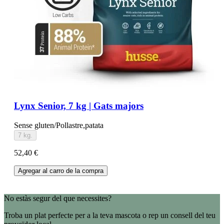
Lynx Senior, 7 kg | Gats majors
Sense gluten/Pollastre,patata
7 kg.
52,40 €
Agregar al carro de la compra
No estàs segur del que necessites?
Troba un plat perfecte per a la teva mascota o rep un consell del teu