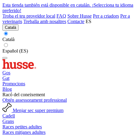
Esta tienda también está disponible en catalán. ¡Selecciona tu idioma
preferido!
Troba el teu proveïdor local
FAQ
Sobre Husse
Per a criadors
Per a
veterinaris
Treballa amb nosaltres
Contacte
ES
Català
Català
Español (ES)
Gos
Gat
Promocions
Blog
Racó del coneixement
Obtén assessorament professional
Menjar sec super premium
Cadell
Grans
Races petites adultes
Races mitjanes adultes