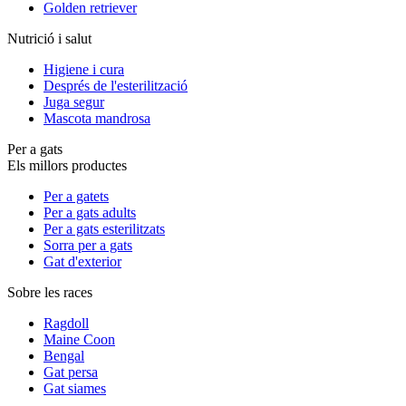
Golden retriever
Nutrició i salut
Higiene i cura
Després de l'esterilització
Juga segur
Mascota mandrosa
Per a gats
Els millors productes
Per a gatets
Per a gats adults
Per a gats esterilitzats
Sorra per a gats
Gat d'exterior
Sobre les races
Ragdoll
Maine Coon
Bengal
Gat persa
Gat siames