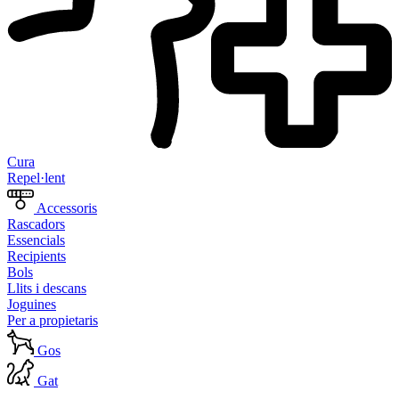
Cura
Repel·lent
Accessoris
Rascadors
Essencials
Recipients
Bols
Llits i descans
Joguines
Per a propietaris
Gos
Gat