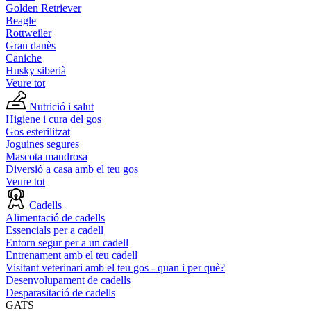
Golden Retriever
Beagle
Rottweiler
Gran danès
Caniche
Husky siberià
Veure tot
Nutrició i salut
Higiene i cura del gos
Gos esterilitzat
Joguines segures
Mascota mandrosa
Diversió a casa amb el teu gos
Veure tot
Cadells
Alimentació de cadells
Essencials per a cadell
Entorn segur per a un cadell
Entrenament amb el teu cadell
Visitant veterinari amb el teu gos - quan i per què?
Desenvolupament de cadells
Desparasitació de cadells
GATS