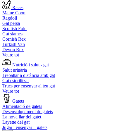
Races
Maine Coon
Ragdoll
Gat persa
Scottish Fold
Gat siames
Cornish Rex
Turkish Van
Devon Rex
Veure tot
Nutrició i salut - gat
Salut urinària
Treballar a distància amb gat
Gat esterilitzat
Trucs per ensenyar al teu gat
Veure tot
Gatets
Alimentació de gatets
Desenvolupament de gatets
La nova llar del gatet
Layette del gat
Jugar i ensenyar – gatets