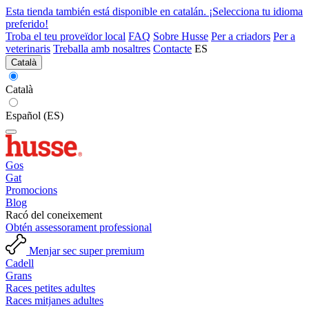
Esta tienda también está disponible en catalán. ¡Selecciona tu idioma
preferido!
Troba el teu proveïdor local
FAQ
Sobre Husse
Per a criadors
Per a
veterinaris
Treballa amb nosaltres
Contacte
ES
Català
Català
Español (ES)
Gos
Gat
Promocions
Blog
Racó del coneixement
Obtén assessorament professional
Menjar sec super premium
Cadell
Grans
Races petites adultes
Races mitjanes adultes