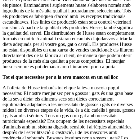
els pinsos, llaminadures i suplements husse s'elaboren només amb
ingredients de la més alta qualitat i acuradament seleccionats. Tots
els productes es fabriquen d'acord amb les receptes tradicionals
escandinaves, i les línies de producció estan sota control veterinari
constant. A part de la qualitat dels productes Husse, també significa
la qualitat del servei. Els distribuïdors de Husse estan completament
formats en nutrició animal i estaran encantats d'ajudar-vos a triar la
dieta adequada per al vostre gos, gat o cavall. Els productes Husse
no estan disponibles en una xarxa de vendes tradicional: els lliurem
directament des de la fàbrica al client, de manera que podem oferir
productes de la més alta qualitat a preus competitius. El menjar
husse sempre es pot demanar amb lliurament porta a porta.
Tot el que necessites per a la teva mascota en un sol lloc
A l'oferta de Husse trobaràs tot el que la teva mascota pugui
necessitar. El nostre menjar sec per a gossos i gats és una gran base
de la seva dieta: els aliments secs són dietes correctament
equilibrades adaptades a les necessitats de gossos i gats de diverses
mides i en diverses etapes de la vida, és a dir, cadells i gatets, gossos
i gats adults i sèniors. Tens un gos o un gat amb necessitats
nutricionals especials? Ens ocupem de les necessitats especials
d'animals amb un sistema digestiu sensible i al·lèrgies alimentàries,
després de l'esterilització o castració, i de les mascotes amb
tendència al sobrepès. Busques joguines per a gossos i gats? Les