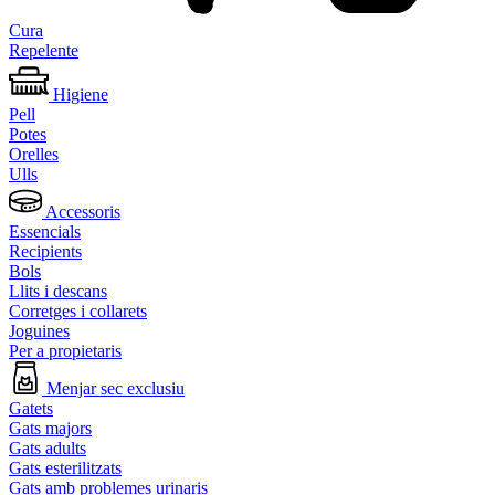
Cura
Repelente
Higiene
Pell
Potes
Orelles
Ulls
Accessoris
Essencials
Recipients
Bols
Llits i descans
Corretges i collarets
Joguines
Per a propietaris
Menjar sec exclusiu
Gatets
Gats majors
Gats adults
Gats esterilitzats
Gats amb problemes urinaris