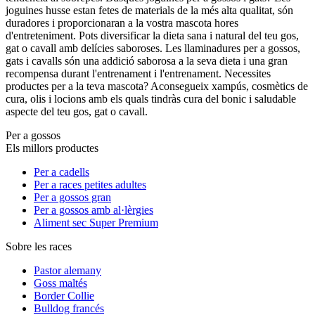
joguines husse estan fetes de materials de la més alta qualitat, són
duradores i proporcionaran a la vostra mascota hores
d'entreteniment. Pots diversificar la dieta sana i natural del teu gos,
gat o cavall amb delícies saboroses. Les llaminadures per a gossos,
gats i cavalls són una addició saborosa a la seva dieta i una gran
recompensa durant l'entrenament i l'entrenament. Necessites
productes per a la teva mascota? Aconsegueix xampús, cosmètics de
cura, olis i locions amb els quals tindràs cura del bonic i saludable
aspecte del teu gos, gat o cavall.
Per a gossos
Els millors productes
Per a cadells
Per a races petites adultes
Per a gossos gran
Per a gossos amb al·lèrgies
Aliment sec Super Premium
Sobre les races
Pastor alemany
Goss maltés
Border Collie
Bulldog francés