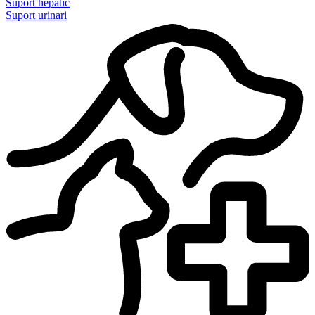
Suport hepàtic
Suport urinari