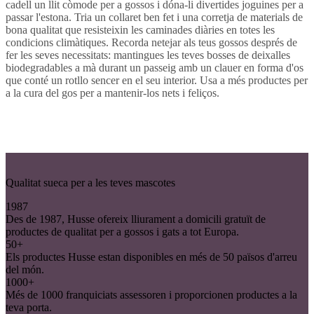
cadell un llit còmode per a gossos i dóna-li divertides joguines per a
passar l'estona. Tria un collaret ben fet i una corretja de materials de
bona qualitat que resisteixin les caminades diàries en totes les
condicions climàtiques. Recorda netejar als teus gossos després de
fer les seves necessitats: mantingues les teves bosses de deixalles
biodegradables a mà durant un passeig amb un clauer en forma d'os
que conté un rotllo sencer en el seu interior. Usa a més productes per
a la cura del gos per a mantenir-los nets i feliços.
Qualitat sueca per a les teves mascotes
1987
Des de 1987, Husse ofereix lliurament a domicili gratuït de
productes de qualitat per a gossos i gats a tot Europa.
50+
Els productes Husse estan disponibles en més de 50 països d'arreu
del món.
1000+
Més de 1000 franquiciats assessoren i proporcionen productes a la
teva porta.