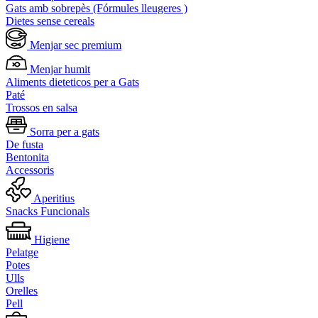
Gats amb sobrepès (Fórmules lleugeres )
Dietes sense cereals
Menjar sec premium
Menjar humit
Aliments dieteticos per a Gats
Paté
Trossos en salsa
Sorra per a gats
De fusta
Bentonita
Accessoris
Aperitius
Snacks Funcionals
Higiene
Pelatge
Potes
Ulls
Orelles
Pell