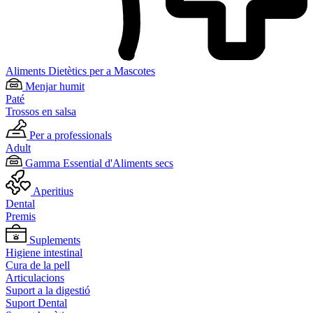
Aliments Dietètics per a Mascotes
Menjar humit
Paté
Trossos en salsa
Per a professionals
Adult
Gamma Essential d'Aliments secs
Aperitius
Dental
Premis
Suplements
Higiene intestinal
Cura de la pell
Articulacions
Suport a la digestió
Suport Dental