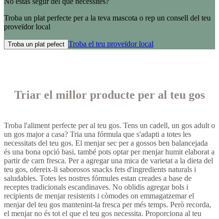
No estàs segur del que necessites?
Troba un plat perfecte per a la teva mascota o rep un consell del teu
proveïdor local
Troba el teu proveïdor local
Troba un plat pefect
Triar el millor producte per al teu gos
Troba l'aliment perfecte per al teu gos. Tens un cadell, un gos adult o
un gos major a casa? Tria una fórmula que s'adapti a totes les
necessitats del teu gos. El menjar sec per a gossos ben balancejada
és una bona opció basi, també pots optar per menjar humit elaborat a
partir de carn fresca. Per a agregar una mica de varietat a la dieta del
teu gos, ofereix-li saborosos snacks fets d'ingredients naturals i
saludables. Totes les nostres fórmules estan creades a base de
receptes tradicionals escandinaves. No oblidis agregar bols i
recipients de menjar resistents i còmodes on emmagatzemar el
menjar del teu gos mantenint-la fresca per més temps. Però recorda,
el menjar no és tot el que el teu gos necessita. Proporciona al teu