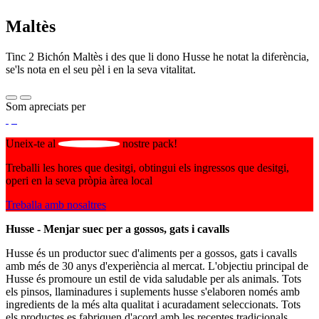
Maltès
Tinc 2 Bichón Maltès i des que li dono Husse he notat la diferència,
se'ls nota en el seu pèl i en la seva vitalitat.
Som apreciats per
Uneix-te al
nostre pack!
Treballi les hores que desitgi, obtingui els ingressos que desitgi,
operi en la seva pròpia àrea local
Treballa amb nosaltres
Husse - Menjar suec per a gossos, gats i cavalls
Husse és un productor suec d'aliments per a gossos, gats i cavalls
amb més de 30 anys d'experiència al mercat. L'objectiu principal de
Husse és promoure un estil de vida saludable per als animals. Tots
els pinsos, llaminadures i suplements husse s'elaboren només amb
ingredients de la més alta qualitat i acuradament seleccionats. Tots
els productes es fabriquen d'acord amb les receptes tradicionals