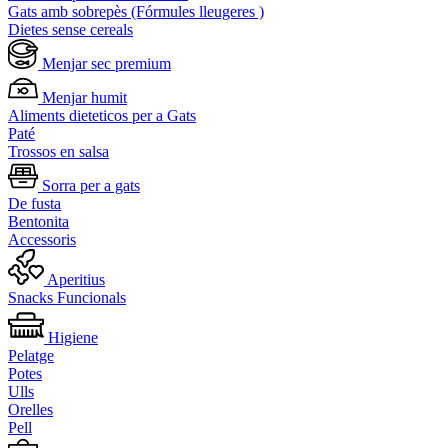
Gats amb sobrepès (Fórmules lleugeres )
Dietes sense cereals
Menjar sec premium
Menjar humit
Aliments dieteticos per a Gats
Paté
Trossos en salsa
Sorra per a gats
De fusta
Bentonita
Accessoris
Aperitius
Snacks Funcionals
Higiene
Pelatge
Potes
Ulls
Orelles
Pell