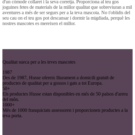
d'un còmode collaret i la seva corretja. Proporciona al teu gos
joguines fetes de materials de la millor qualitat que sobreviuran a mil
aventures a més de ser segurs per a la teva mascota. No t'oblidis del
seu cau on el teu gos pot descansar i dormir la migdiada, perquè les
nostres mascotes es mereixen el millor.
Qualitat sueca per a les teves mascotes
1987
Des de 1987, Husse ofereix lliurament a domicili gratuït de
productes de qualitat per a gossos i gats a tot Europa.
50+
Els productes Husse estan disponibles en més de 50 països d'arreu
del món.
1000+
Més de 1000 franquiciats assessoren i proporcionen productes a la
teva porta.