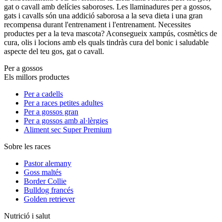
gat o cavall amb delícies saboroses. Les llaminadures per a gossos,
gats i cavalls són una addició saborosa a la seva dieta i una gran
recompensa durant l'entrenament i l'entrenament. Necessites
productes per a la teva mascota? Aconsegueix xampús, cosmètics de
cura, olis i locions amb els quals tindràs cura del bonic i saludable
aspecte del teu gos, gat o cavall.
Per a gossos
Els millors productes
Per a cadells
Per a races petites adultes
Per a gossos gran
Per a gossos amb al·lèrgies
Aliment sec Super Premium
Sobre les races
Pastor alemany
Goss maltés
Border Collie
Bulldog francés
Golden retriever
Nutrició i salut