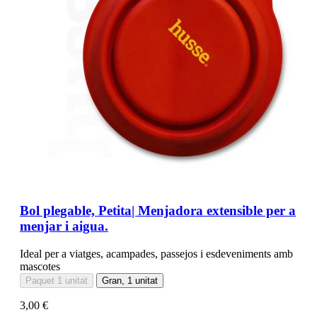
Bol plegable, Petita| Menjadora extensible per a
menjar i aigua.
Ideal per a viatges, acampades, passejos i esdeveniments amb
mascotes
Paquet 1 unitat
Gran, 1 unitat
3,00 €