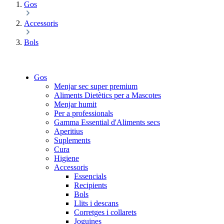
Gos
Accessoris
Bols
Gos
Menjar sec super premium
Aliments Dietètics per a Mascotes
Menjar humit
Per a professionals
Gamma Essential d'Aliments secs
Aperitius
Suplements
Cura
Higiene
Accessoris
Essencials
Recipients
Bols
Llits i descans
Corretges i collarets
Joguines