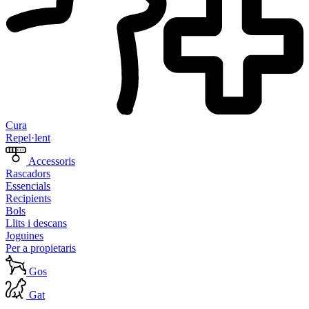
Cura
Repel·lent
Accessoris
Rascadors
Essencials
Recipients
Bols
Llits i descans
Joguines
Per a propietaris
Gos
Gat