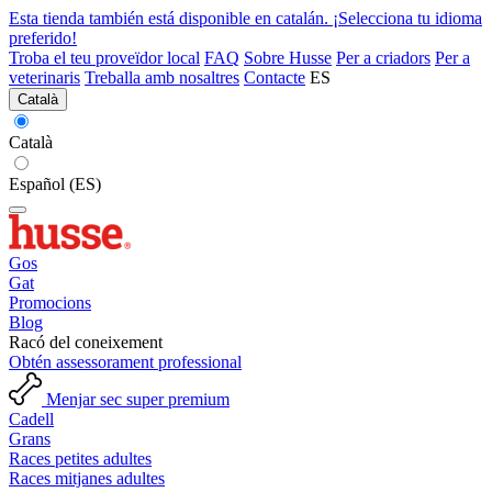
Esta tienda también está disponible en catalán. ¡Selecciona tu idioma
preferido!
Troba el teu proveïdor local
FAQ
Sobre Husse
Per a criadors
Per a
veterinaris
Treballa amb nosaltres
Contacte
ES
Català
Català
Español (ES)
Gos
Gat
Promocions
Blog
Racó del coneixement
Obtén assessorament professional
Menjar sec super premium
Cadell
Grans
Races petites adultes
Races mitjanes adultes