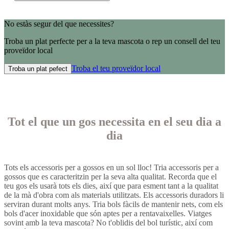
No estàs segur del que necessites?
Troba un plat perfecte per a la teva mascota o rep un consell del teu
proveïdor local
Troba el teu proveïdor local
Troba un plat pefect
Tot el que un gos necessita en el seu dia a
dia
Tots els accessoris per a gossos en un sol lloc! Tria accessoris per a
gossos que es caracteritzin per la seva alta qualitat. Recorda que el
teu gos els usarà tots els dies, així que para esment tant a la qualitat
de la mà d'obra com als materials utilitzats. Els accessoris duradors li
serviran durant molts anys. Tria bols fàcils de mantenir nets, com els
bols d'acer inoxidable que són aptes per a rentavaixelles. Viatges
sovint amb la teva mascota? No t'oblidis del bol turístic, així com