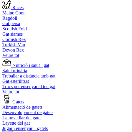
Races
Maine Coon
Ragdoll
Gat persa
Scottish Fold
Gat siames
Cornish Rex
Turkish Van
Devon Rex
Veure tot
Nutrició i salut - gat
Salut urinària
Treballar a distància amb gat
Gat esterilitzat
Trucs per ensenyar al teu gat
Veure tot
Gatets
Alimentació de gatets
Desenvolupament de gatets
La nova llar del gatet
Layette del gat
Jugar i ensenyar – gatets