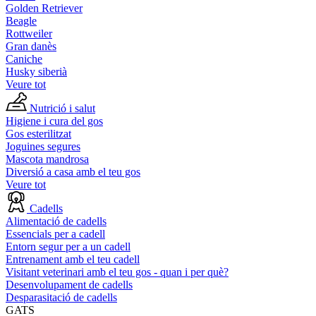
Golden Retriever
Beagle
Rottweiler
Gran danès
Caniche
Husky siberià
Veure tot
Nutrició i salut
Higiene i cura del gos
Gos esterilitzat
Joguines segures
Mascota mandrosa
Diversió a casa amb el teu gos
Veure tot
Cadells
Alimentació de cadells
Essencials per a cadell
Entorn segur per a un cadell
Entrenament amb el teu cadell
Visitant veterinari amb el teu gos - quan i per què?
Desenvolupament de cadells
Desparasitació de cadells
GATS