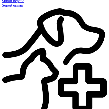
Suport hepàtic
Suport urinari