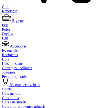
Cura
Repelente
Higiene
Pell
Potes
Orelles
Ulls
Accessoris
Essencials
Recipients
Bols
Llits i descans
Corretges i collarets
Joguines
Per a propietaris
Menjar sec exclusiu
Gatets
Gats majors
Gats adults
Gats esterilitzats
Gats amb problemes urinaris