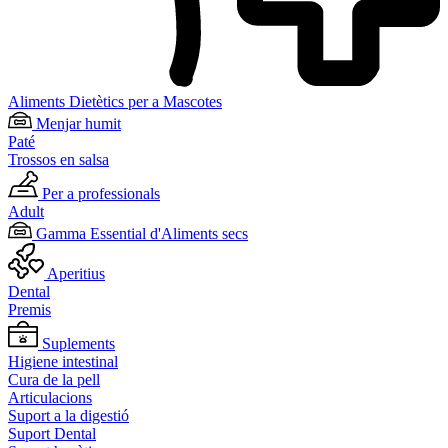
Aliments Dietètics per a Mascotes
Menjar humit
Paté
Trossos en salsa
Per a professionals
Adult
Gamma Essential d'Aliments secs
Aperitius
Dental
Premis
Suplements
Higiene intestinal
Cura de la pell
Articulacions
Suport a la digestió
Suport Dental