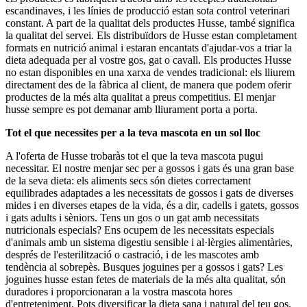
escandinaves, i les línies de producció estan sota control veterinari
constant. A part de la qualitat dels productes Husse, també significa
la qualitat del servei. Els distribuïdors de Husse estan completament
formats en nutrició animal i estaran encantats d'ajudar-vos a triar la
dieta adequada per al vostre gos, gat o cavall. Els productes Husse
no estan disponibles en una xarxa de vendes tradicional: els lliurem
directament des de la fàbrica al client, de manera que podem oferir
productes de la més alta qualitat a preus competitius. El menjar
husse sempre es pot demanar amb lliurament porta a porta.
Tot el que necessites per a la teva mascota en un sol lloc
A l'oferta de Husse trobaràs tot el que la teva mascota pugui
necessitar. El nostre menjar sec per a gossos i gats és una gran base
de la seva dieta: els aliments secs són dietes correctament
equilibrades adaptades a les necessitats de gossos i gats de diverses
mides i en diverses etapes de la vida, és a dir, cadells i gatets, gossos
i gats adults i sèniors. Tens un gos o un gat amb necessitats
nutricionals especials? Ens ocupem de les necessitats especials
d'animals amb un sistema digestiu sensible i al·lèrgies alimentàries,
després de l'esterilització o castració, i de les mascotes amb
tendència al sobrepès. Busques joguines per a gossos i gats? Les
joguines husse estan fetes de materials de la més alta qualitat, són
duradores i proporcionaran a la vostra mascota hores
d'entreteniment. Pots diversificar la dieta sana i natural del teu gos,