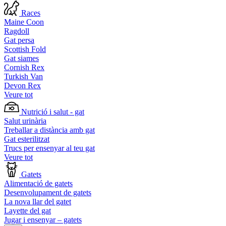
Races
Maine Coon
Ragdoll
Gat persa
Scottish Fold
Gat siames
Cornish Rex
Turkish Van
Devon Rex
Veure tot
Nutrició i salut - gat
Salut urinària
Treballar a distància amb gat
Gat esterilitzat
Trucs per ensenyar al teu gat
Veure tot
Gatets
Alimentació de gatets
Desenvolupament de gatets
La nova llar del gatet
Layette del gat
Jugar i ensenyar – gatets