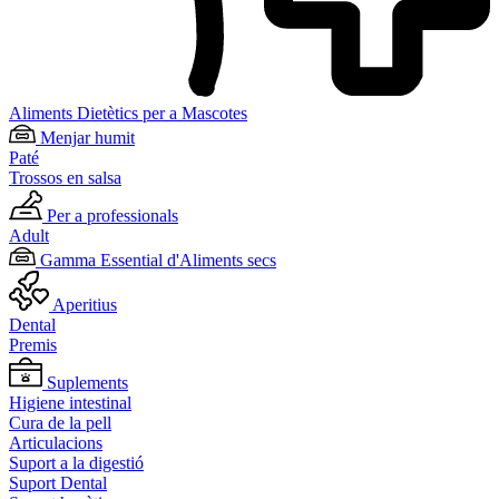
Aliments Dietètics per a Mascotes
Menjar humit
Paté
Trossos en salsa
Per a professionals
Adult
Gamma Essential d'Aliments secs
Aperitius
Dental
Premis
Suplements
Higiene intestinal
Cura de la pell
Articulacions
Suport a la digestió
Suport Dental