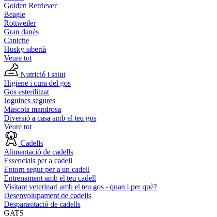
Golden Retriever
Beagle
Rottweiler
Gran danès
Caniche
Husky siberià
Veure tot
Nutrició i salut
Higiene i cura del gos
Gos esterilitzat
Joguines segures
Mascota mandrosa
Diversió a casa amb el teu gos
Veure tot
Cadells
Alimentació de cadells
Essencials per a cadell
Entorn segur per a un cadell
Entrenament amb el teu cadell
Visitant veterinari amb el teu gos - quan i per què?
Desenvolupament de cadells
Desparasitació de cadells
GATS