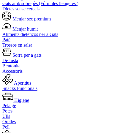
Gats amb sobrepès (Fórmules lleugeres )
Dietes sense cereals
Menjar sec premium
Menjar humit
Aliments dieteticos per a Gats
Paté
Trossos en salsa
Sorra per a gats
De fusta
Bentonita
Accessoris
Aperitius
Snacks Funcionals
Higiene
Pelatge
Potes
Ulls
Orelles
Pell