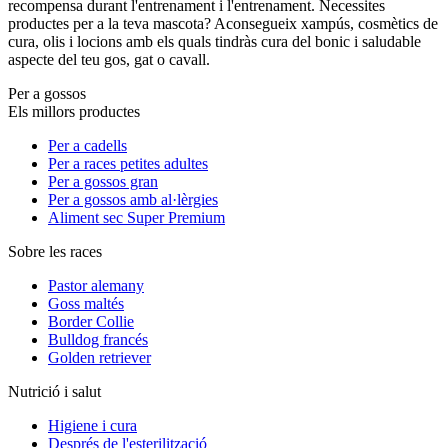
recompensa durant l'entrenament i l'entrenament. Necessites
productes per a la teva mascota? Aconsegueix xampús, cosmètics de
cura, olis i locions amb els quals tindràs cura del bonic i saludable
aspecte del teu gos, gat o cavall.
Per a gossos
Els millors productes
Per a cadells
Per a races petites adultes
Per a gossos gran
Per a gossos amb al·lèrgies
Aliment sec Super Premium
Sobre les races
Pastor alemany
Goss maltés
Border Collie
Bulldog francés
Golden retriever
Nutrició i salut
Higiene i cura
Després de l'esterilització