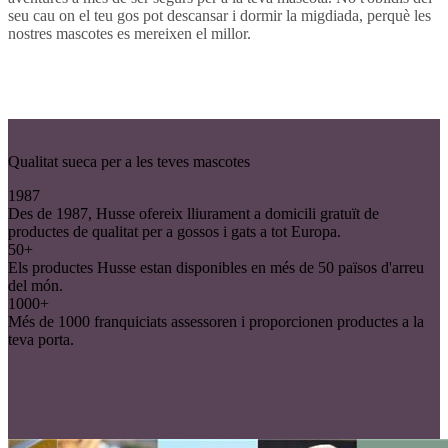
seu cau on el teu gos pot descansar i dormir la migdiada, perquè les
nostres mascotes es mereixen el millor.
Qualitat sueca per a les teves mascotes
1987
Des de 1987, Husse ofereix lliurament a domicili gratuït de
productes de qualitat per a gossos i gats a tot Europa.
50+
Els productes Husse estan disponibles en més de 50 països d'arreu
del món.
1000+
Més de 1000 franquiciats assessoren i proporcionen productes a la
teva porta.