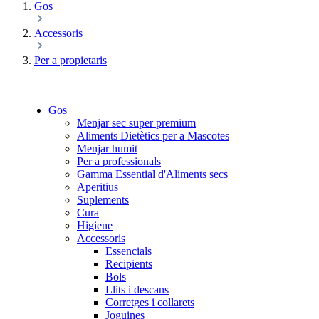
Gos
Accessoris
Per a propietaris
Gos
Menjar sec super premium
Aliments Dietètics per a Mascotes
Menjar humit
Per a professionals
Gamma Essential d'Aliments secs
Aperitius
Suplements
Cura
Higiene
Accessoris
Essencials
Recipients
Bols
Llits i descans
Corretges i collarets
Joguines