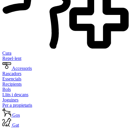
Cura
Repel·lent
Accessoris
Rascadors
Essencials
Recipients
Bols
Llits i descans
Joguines
Per a propietaris
Gos
Gat