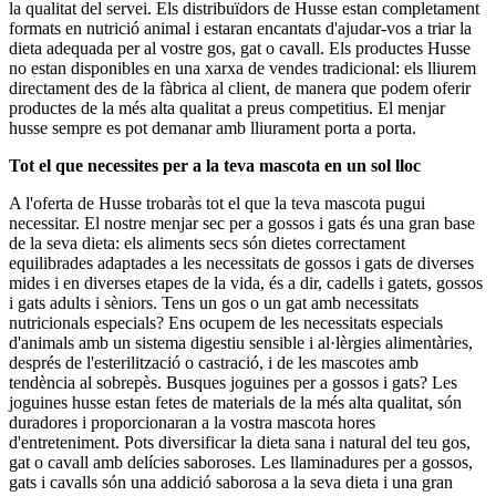
la qualitat del servei. Els distribuïdors de Husse estan completament
formats en nutrició animal i estaran encantats d'ajudar-vos a triar la
dieta adequada per al vostre gos, gat o cavall. Els productes Husse
no estan disponibles en una xarxa de vendes tradicional: els lliurem
directament des de la fàbrica al client, de manera que podem oferir
productes de la més alta qualitat a preus competitius. El menjar
husse sempre es pot demanar amb lliurament porta a porta.
Tot el que necessites per a la teva mascota en un sol lloc
A l'oferta de Husse trobaràs tot el que la teva mascota pugui
necessitar. El nostre menjar sec per a gossos i gats és una gran base
de la seva dieta: els aliments secs són dietes correctament
equilibrades adaptades a les necessitats de gossos i gats de diverses
mides i en diverses etapes de la vida, és a dir, cadells i gatets, gossos
i gats adults i sèniors. Tens un gos o un gat amb necessitats
nutricionals especials? Ens ocupem de les necessitats especials
d'animals amb un sistema digestiu sensible i al·lèrgies alimentàries,
després de l'esterilització o castració, i de les mascotes amb
tendència al sobrepès. Busques joguines per a gossos i gats? Les
joguines husse estan fetes de materials de la més alta qualitat, són
duradores i proporcionaran a la vostra mascota hores
d'entreteniment. Pots diversificar la dieta sana i natural del teu gos,
gat o cavall amb delícies saboroses. Les llaminadures per a gossos,
gats i cavalls són una addició saborosa a la seva dieta i una gran