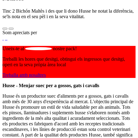
Tinc 2 Bichón Maltès i des que li dono Husse he notat la diferència,
se'ls nota en el seu pèl i en la seva vitalitat.
Som apreciats per
Uneix-te al
nostre pack!
Treballi les hores que desitgi, obtingui els ingressos que desitgi,
operi en la seva pròpia àrea local
Treballa amb nosaltres
Husse - Menjar suec per a gossos, gats i cavalls
Husse és un productor suec d'aliments per a gossos, gats i cavalls
amb més de 30 anys d'experiència al mercat. L'objectiu principal de
Husse és promoure un estil de vida saludable per als animals. Tots
els pinsos, llaminadures i suplements husse s'elaboren només amb
ingredients de la més alta qualitat i acuradament seleccionats. Tots
els productes es fabriquen d'acord amb les receptes tradicionals
escandinaves, i les línies de producció estan sota control veterinari
constant. A part de la qualitat dels productes Husse, també significa