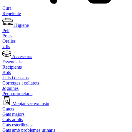
Cura
Repelente
Higiene
Pell
Potes
Orelles
Ulls
Accessoris
Essencials
Recipients
Bols
Llits i descans
Corretges i collarets
Joguines
Per a propietaris
Menjar sec exclusiu
Gatets
Gats majors
Gats adults
Gats esterilitzats
Gats amb problemes urinaris