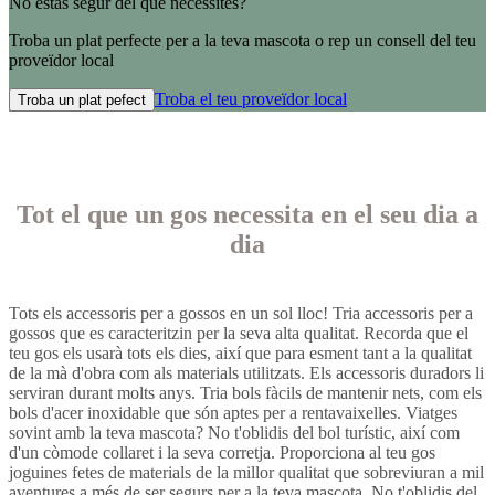
No estàs segur del que necessites?
Troba un plat perfecte per a la teva mascota o rep un consell del teu
proveïdor local
Troba el teu proveïdor local
Troba un plat pefect
Tot el que un gos necessita en el seu dia a
dia
Tots els accessoris per a gossos en un sol lloc! Tria accessoris per a
gossos que es caracteritzin per la seva alta qualitat. Recorda que el
teu gos els usarà tots els dies, així que para esment tant a la qualitat
de la mà d'obra com als materials utilitzats. Els accessoris duradors li
serviran durant molts anys. Tria bols fàcils de mantenir nets, com els
bols d'acer inoxidable que són aptes per a rentavaixelles. Viatges
sovint amb la teva mascota? No t'oblidis del bol turístic, així com
d'un còmode collaret i la seva corretja. Proporciona al teu gos
joguines fetes de materials de la millor qualitat que sobreviuran a mil
aventures a més de ser segurs per a la teva mascota. No t'oblidis del