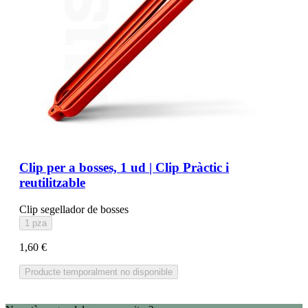
Clip per a bosses, 1 ud | Clip Pràctic i
reutilitzable
Clip segellador de bosses
1 pza
1,60 €
Producte temporalment no disponible