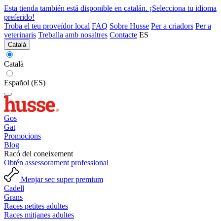
Esta tienda también está disponible en catalán. ¡Selecciona tu idioma
preferido!
Troba el teu proveïdor local
FAQ
Sobre Husse
Per a criadors
Per a
veterinaris
Treballa amb nosaltres
Contacte
ES
Català
Català
Español (ES)
Gos
Gat
Promocions
Blog
Racó del coneixement
Obtén assessorament professional
Menjar sec super premium
Cadell
Grans
Races petites adultes
Races mitjanes adultes