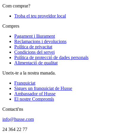
Com comprar?
Troba el teu proveïdor local
Compres
Pagament i lliurament
Reclamacions i devolucions
Política de privacitat
Condicions del servei
Política de protecció de dades personals
Alimentació de qualitat
Uneix-te a la nostra manada.
Franquiciat
Sigues un franquiciat de Husse
Ambassador of Husse
El nostre Compromís
Contacti'ns
info@husse.com
24 364 22 77