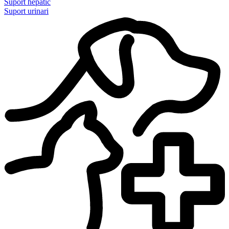
Suport hepàtic
Suport urinari