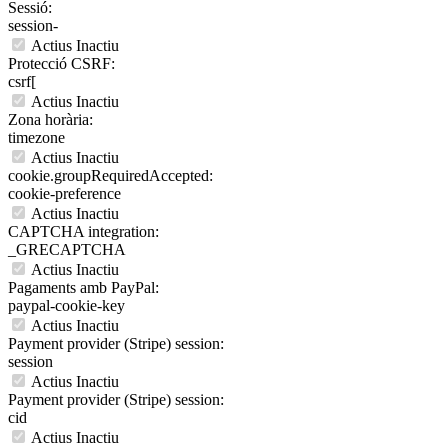
Sessió:
session-
Actius
Inactiu
Protecció CSRF:
csrf[
Actius
Inactiu
Zona horària:
timezone
Actius
Inactiu
cookie.groupRequiredAccepted:
cookie-preference
Actius
Inactiu
CAPTCHA integration:
_GRECAPTCHA
Actius
Inactiu
Pagaments amb PayPal:
paypal-cookie-key
Actius
Inactiu
Payment provider (Stripe) session:
session
Actius
Inactiu
Payment provider (Stripe) session:
cid
Actius
Inactiu