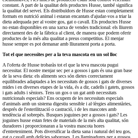
constant. A part de la qualitat dels productes Husse, també significa
la qualitat del servei. Els distribuïdors de Husse estan completament
formats en nutrició animal i estaran encantats d'ajudar-vos a triar la
dieta adequada per al vostre gos, gat o cavall. Els productes Husse
no estan disponibles en una xarxa de vendes tradicional: els lliurem
directament des de la fàbrica al client, de manera que podem oferir
productes de la més alta qualitat a preus competitius. El menjar
husse sempre es pot demanar amb lliurament porta a porta.
Tot el que necessites per a la teva mascota en un sol lloc
A l'oferta de Husse trobaràs tot el que la teva mascota pugui
necessitar. El nostre menjar sec per a gossos i gats és una gran base
de la seva dieta: els aliments secs són dietes correctament
equilibrades adaptades a les necessitats de gossos i gats de diverses
mides i en diverses etapes de la vida, és a dir, cadells i gatets, gossos
i gats adults i sèniors. Tens un gos o un gat amb necessitats
nutricionals especials? Ens ocupem de les necessitats especials
d'animals amb un sistema digestiu sensible i al·lèrgies alimentàries,
després de l'esterilització o castració, i de les mascotes amb
tendència al sobrepès. Busques joguines per a gossos i gats? Les
joguines husse estan fetes de materials de la més alta qualitat, són
duradores i proporcionaran a la vostra mascota hores
d'entreteniment. Pots diversificar la dieta sana i natural del teu gos,
gat o cavall amb delícies saboroses. Les llaminadures per a gossos,