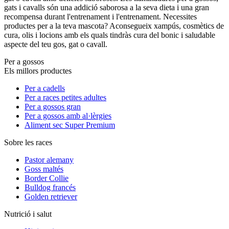
gats i cavalls són una addició saborosa a la seva dieta i una gran
recompensa durant l'entrenament i l'entrenament. Necessites
productes per a la teva mascota? Aconsegueix xampús, cosmètics de
cura, olis i locions amb els quals tindràs cura del bonic i saludable
aspecte del teu gos, gat o cavall.
Per a gossos
Els millors productes
Per a cadells
Per a races petites adultes
Per a gossos gran
Per a gossos amb al·lèrgies
Aliment sec Super Premium
Sobre les races
Pastor alemany
Goss maltés
Border Collie
Bulldog francés
Golden retriever
Nutrició i salut