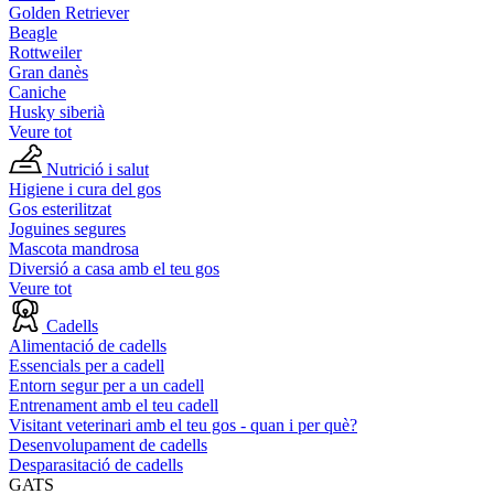
Golden Retriever
Beagle
Rottweiler
Gran danès
Caniche
Husky siberià
Veure tot
Nutrició i salut
Higiene i cura del gos
Gos esterilitzat
Joguines segures
Mascota mandrosa
Diversió a casa amb el teu gos
Veure tot
Cadells
Alimentació de cadells
Essencials per a cadell
Entorn segur per a un cadell
Entrenament amb el teu cadell
Visitant veterinari amb el teu gos - quan i per què?
Desenvolupament de cadells
Desparasitació de cadells
GATS