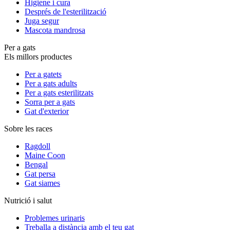
Higiene i cura
Després de l'esterilització
Juga segur
Mascota mandrosa
Per a gats
Els millors productes
Per a gatets
Per a gats adults
Per a gats esterilitzats
Sorra per a gats
Gat d'exterior
Sobre les races
Ragdoll
Maine Coon
Bengal
Gat persa
Gat siames
Nutrició i salut
Problemes urinaris
Treballa a distància amb el teu gat