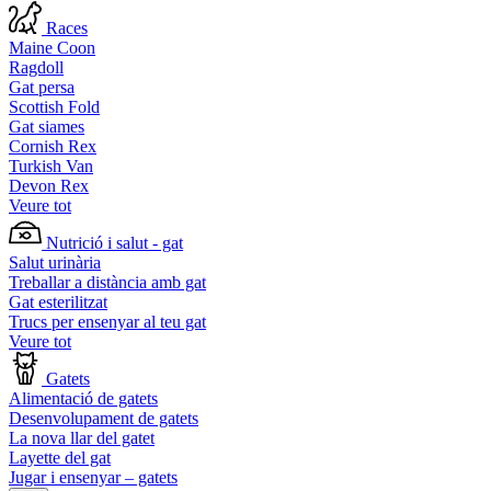
Races
Maine Coon
Ragdoll
Gat persa
Scottish Fold
Gat siames
Cornish Rex
Turkish Van
Devon Rex
Veure tot
Nutrició i salut - gat
Salut urinària
Treballar a distància amb gat
Gat esterilitzat
Trucs per ensenyar al teu gat
Veure tot
Gatets
Alimentació de gatets
Desenvolupament de gatets
La nova llar del gatet
Layette del gat
Jugar i ensenyar – gatets