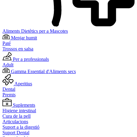
Aliments Dietètics per a Mascotes
Menjar humit
Paté
Trossos en salsa
Per a professionals
Adult
Gamma Essential d'Aliments secs
Aperitius
Dental
Premis
Suplements
Higiene intestinal
Cura de la pell
Articulacions
Suport a la digestió
Suport Dental