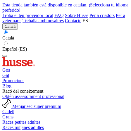
Esta tienda también está disponible en catalán. ¡Selecciona tu idioma
preferido!
Troba el teu proveïdor local
FAQ
Sobre Husse
Per a criadors
Per a
veterinaris
Treballa amb nosaltres
Contacte
ES
Català
Català
Español (ES)
Gos
Gat
Promocions
Blog
Racó del coneixement
Obtén assessorament professional
Menjar sec super premium
Cadell
Grans
Races petites adultes
Races mitjanes adultes