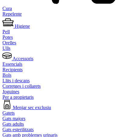
Cura
Repelente
Higiene
Pell
Potes
Orelles
Ulls
Accessoris
Essencials
Recipients
Bols
Llits i descans
Corretges i collarets
Joguines
Per a propietaris
Menjar sec exclusiu
Gatets
Gats majors
Gats adults
Gats esterilitzats
Gats amb problemes urinaris