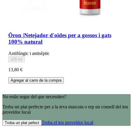
Öron |Netejador d'oïdes per a gossos i gats
100% natural
Antifúngic i antisèptic
125 ml
13,80 €
Agregar al carro de la compra
No estàs segur del que necessites?
Troba un plat perfecte per a la teva mascota o rep un consell del teu
proveïdor local
Troba el teu proveïdor local
Troba un plat pefect