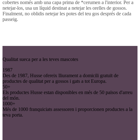
cobertes només amb una capa prima de *cerumen a l'interior. Per a
netejar-los, usa un líquid destinat a netejar les orelles de gossos.
Finalment, no oblidis netejar les potes del teu gos després de cada
passeig.
Qualitat sueca per a les teves mascotes
1987
Des de 1987, Husse ofereix lliurament a domicili gratuït de
productes de qualitat per a gossos i gats a tot Europa.
50+
Els productes Husse estan disponibles en més de 50 països d'arreu
del món.
1000+
Més de 1000 franquiciats assessoren i proporcionen productes a la
teva porta.