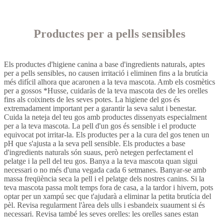
Productes per a pells sensibles
Els productes d'higiene canina a base d'ingredients naturals, aptes
per a pells sensibles, no causen irritació i eliminen fins a la brutícia
més difícil alhora que acaronen a la teva mascota. Amb els cosmètics
per a gossos *Husse, cuidaràs de la teva mascota des de les orelles
fins als coixinets de les seves potes. La higiene del gos és
extremadament important per a garantir la seva salut i benestar.
Cuida la neteja del teu gos amb productes dissenyats especialment
per a la teva mascota. La pell d'un gos és sensible i el producte
equivocat pot irritar-la. Els productes per a la cura del gos tenen un
pH que s'ajusta a la seva pell sensible. Els productes a base
d'ingredients naturals són suaus, però netegen perfectament el
pelatge i la pell del teu gos. Banya a la teva mascota quan sigui
necessari o no més d'una vegada cada 6 setmanes. Banyar-se amb
massa freqüència seca la pell i el pelatge dels nostres canins. Si la
teva mascota passa molt temps fora de casa, a la tardor i hivern, pots
optar per un xampú sec que t'ajudarà a eliminar la petita brutícia del
pèl. Revisa regularment l'àrea dels ulls i esbandeix suaument si és
necessari. Revisa també les seves orelles: les orelles sanes estan