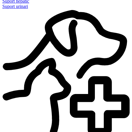
Suport hepàtic
Suport urinari