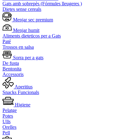
Gats amb sobrepès (Fórmules lleugeres )
Dietes sense cereals
Menjar sec premium
Menjar humit
Aliments dieteticos per a Gats
Paté
Trossos en salsa
Sorra per a gats
De fusta
Bentonita
Accessoris
Aperitius
Snacks Funcionals
Higiene
Pelatge
Potes
Ulls
Orelles
Pell