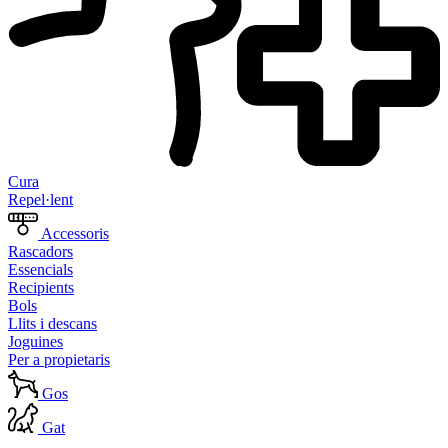
Cura
Repel·lent
Accessoris
Rascadors
Essencials
Recipients
Bols
Llits i descans
Joguines
Per a propietaris
Gos
Gat