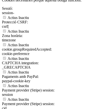
Cookies necessàries perquè aquesta botiga funcioni:
Sessió:
session-
Actius
Inactiu
Protecció CSRF:
csrf[
Actius
Inactiu
Zona horària:
timezone
Actius
Inactiu
cookie.groupRequiredAccepted:
cookie-preference
Actius
Inactiu
CAPTCHA integration:
_GRECAPTCHA
Actius
Inactiu
Pagaments amb PayPal:
paypal-cookie-key
Actius
Inactiu
Payment provider (Stripe) session:
session
Actius
Inactiu
Payment provider (Stripe) session:
cid