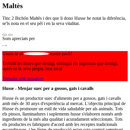
Maltès
Tinc 2 Bichón Maltès i des que li dono Husse he notat la diferència,
se'ls nota en el seu pèl i en la seva vitalitat.
Som apreciats per
Uneix-te al
nostre pack!
Treballi les hores que desitgi, obtingui els ingressos que desitgi,
operi en la seva pròpia àrea local
Treballa amb nosaltres
Husse - Menjar suec per a gossos, gats i cavalls
Husse és un productor suec d'aliments per a gossos, gats i cavalls
amb més de 30 anys d'experiència al mercat. L'objectiu principal de
Husse és promoure un estil de vida saludable per als animals. Tots
els pinsos, llaminadures i suplements husse s'elaboren només amb
ingredients de la més alta qualitat i acuradament seleccionats. Tots
els productes es fabriquen d'acord amb les receptes tradicionals
escandinaves, i les línies de producció estan sota control veterinari