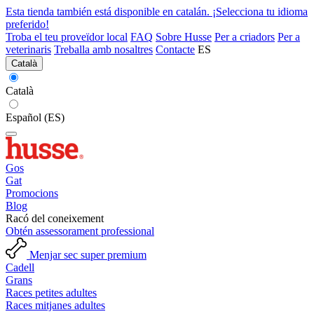
Esta tienda también está disponible en catalán. ¡Selecciona tu idioma
preferido!
Troba el teu proveïdor local
FAQ
Sobre Husse
Per a criadors
Per a
veterinaris
Treballa amb nosaltres
Contacte
ES
Català
Català
Español (ES)
Gos
Gat
Promocions
Blog
Racó del coneixement
Obtén assessorament professional
Menjar sec super premium
Cadell
Grans
Races petites adultes
Races mitjanes adultes