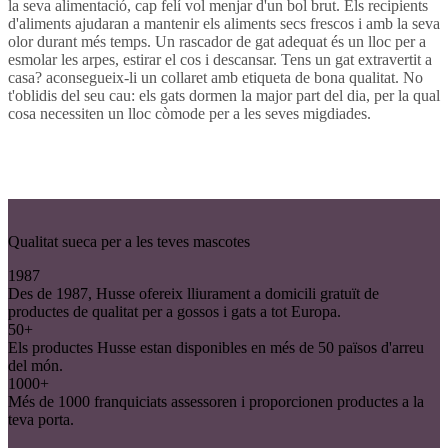
la seva alimentació, cap felí vol menjar d'un bol brut. Els recipients
d'aliments ajudaran a mantenir els aliments secs frescos i amb la seva
olor durant més temps. Un rascador de gat adequat és un lloc per a
esmolar les arpes, estirar el cos i descansar. Tens un gat extravertit a
casa? aconsegueix-li un collaret amb etiqueta de bona qualitat. No
t'oblidis del seu cau: els gats dormen la major part del dia, per la qual
cosa necessiten un lloc còmode per a les seves migdiades.
Qualitat sueca per a les teves mascotes
1987
Des de 1987, Husse ofereix lliurament a domicili gratuït de
productes de qualitat per a gossos i gats a tot Europa.
50+
Els productes Husse estan disponibles en més de 50 països d'arreu
del món.
1000+
Més de 1000 franquiciats assessoren i proporcionen productes a la
teva porta.