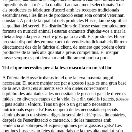
ingredients de la més alta qualitat i acuradament seleccionats. Tots
els productes es fabriquen d'acord amb les receptes tradicionals
escandinaves, i les línies de producció estan sota control veterinari
constant. A part de la qualitat dels productes Husse, també significa
la qualitat del servei. Els distribuïdors de Husse estan completament
formats en nutrició animal i estaran encantats d'ajudar-vos a triar la
dieta adequada per al vostre gos, gat o cavall. Els productes Husse
no estan disponibles en una xarxa de vendes tradicional: els lliurem
directament des de la fàbrica al client, de manera que podem oferir
productes de la més alta qualitat a preus competitius. El menjar
husse sempre es pot demanar amb lliurament porta a porta.
Tot el que necessites per a la teva mascota en un sol lloc
A l'oferta de Husse trobaràs tot el que la teva mascota pugui
necessitar. El nostre menjar sec per a gossos i gats és una gran base
de la seva dieta: els aliments secs són dietes correctament
equilibrades adaptades a les necessitats de gossos i gats de diverses
mides i en diverses etapes de la vida, és a dir, cadells i gatets, gossos
i gats adults i sèniors. Tens un gos o un gat amb necessitats
nutricionals especials? Ens ocupem de les necessitats especials
d'animals amb un sistema digestiu sensible i al·lèrgies alimentàries,
després de l'esterilització o castració, i de les mascotes amb
tendència al sobrepès. Busques joguines per a gossos i gats? Les
joguines husse estan fetes de materials de la més alta qualitat, són