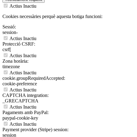
Actius
Inactiu
Cookies necessàries perquè aquesta botiga funcioni:
Sessió:
session-
Actius
Inactiu
Protecció CSRF:
csrf[
Actius
Inactiu
Zona horària:
timezone
Actius
Inactiu
cookie.groupRequiredAccepted:
cookie-preference
Actius
Inactiu
CAPTCHA integration:
_GRECAPTCHA
Actius
Inactiu
Pagaments amb PayPal:
paypal-cookie-key
Actius
Inactiu
Payment provider (Stripe) session:
session