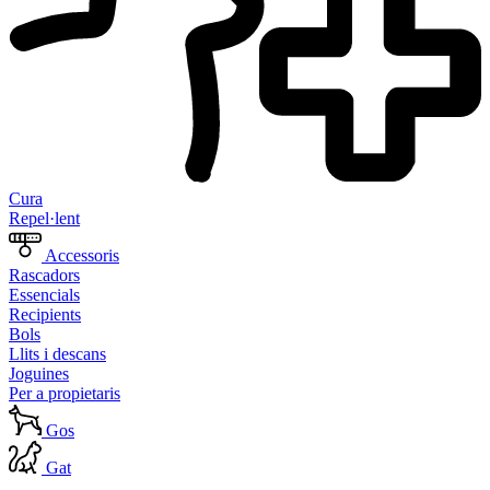
Cura
Repel·lent
Accessoris
Rascadors
Essencials
Recipients
Bols
Llits i descans
Joguines
Per a propietaris
Gos
Gat