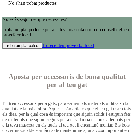
No s'han trobat productes.
No estàs segur del que necessites?
Troba un plat perfecte per a la teva mascota o rep un consell del teu
proveïdor local
Troba el teu proveïdor local
Troba un plat pefect
Aposta per accessoris de bona qualitat
per al teu gat
En triar accessoris per a gats, para esment als materials utilitzats i la
qualitat de la mà d'obra. Aquests són articles que el teu gat usarà tots
els dies, per la qual cosa és important que siguin sòlids i estiguin fets
de materials que siguin segurs per a ells. Troba els bols adequats per
a la teva mascota en els quals al teu gat li encantarà menjar. Els bols
d'acer inoxidable són fàcils de mantenir nets, una cosa important en