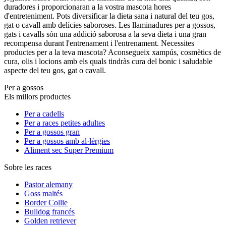
duradores i proporcionaran a la vostra mascota hores
d'entreteniment. Pots diversificar la dieta sana i natural del teu gos,
gat o cavall amb delícies saboroses. Les llaminadures per a gossos,
gats i cavalls són una addició saborosa a la seva dieta i una gran
recompensa durant l'entrenament i l'entrenament. Necessites
productes per a la teva mascota? Aconsegueix xampús, cosmètics de
cura, olis i locions amb els quals tindràs cura del bonic i saludable
aspecte del teu gos, gat o cavall.
Per a gossos
Els millors productes
Per a cadells
Per a races petites adultes
Per a gossos gran
Per a gossos amb al·lèrgies
Aliment sec Super Premium
Sobre les races
Pastor alemany
Goss maltés
Border Collie
Bulldog francés
Golden retriever