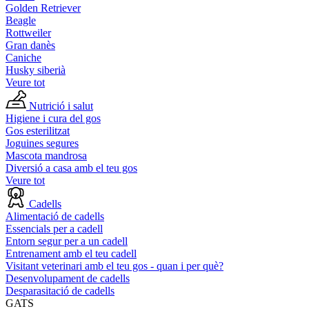
Golden Retriever
Beagle
Rottweiler
Gran danès
Caniche
Husky siberià
Veure tot
Nutrició i salut
Higiene i cura del gos
Gos esterilitzat
Joguines segures
Mascota mandrosa
Diversió a casa amb el teu gos
Veure tot
Cadells
Alimentació de cadells
Essencials per a cadell
Entorn segur per a un cadell
Entrenament amb el teu cadell
Visitant veterinari amb el teu gos - quan i per què?
Desenvolupament de cadells
Desparasitació de cadells
GATS