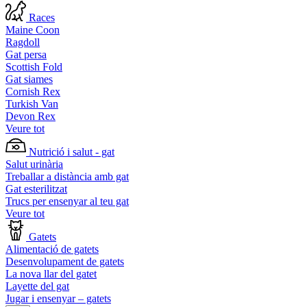
Races
Maine Coon
Ragdoll
Gat persa
Scottish Fold
Gat siames
Cornish Rex
Turkish Van
Devon Rex
Veure tot
Nutrició i salut - gat
Salut urinària
Treballar a distància amb gat
Gat esterilitzat
Trucs per ensenyar al teu gat
Veure tot
Gatets
Alimentació de gatets
Desenvolupament de gatets
La nova llar del gatet
Layette del gat
Jugar i ensenyar – gatets