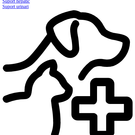
Suport hepàtic
Suport urinari