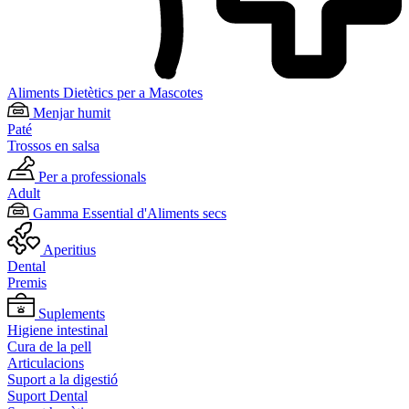
Aliments Dietètics per a Mascotes
Menjar humit
Paté
Trossos en salsa
Per a professionals
Adult
Gamma Essential d'Aliments secs
Aperitius
Dental
Premis
Suplements
Higiene intestinal
Cura de la pell
Articulacions
Suport a la digestió
Suport Dental