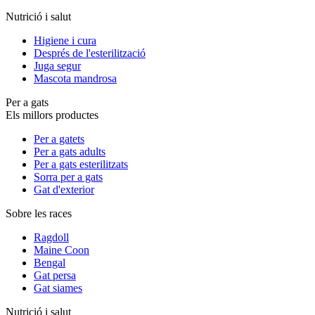
Nutrició i salut
Higiene i cura
Després de l'esterilització
Juga segur
Mascota mandrosa
Per a gats
Els millors productes
Per a gatets
Per a gats adults
Per a gats esterilitzats
Sorra per a gats
Gat d'exterior
Sobre les races
Ragdoll
Maine Coon
Bengal
Gat persa
Gat siames
Nutrició i salut