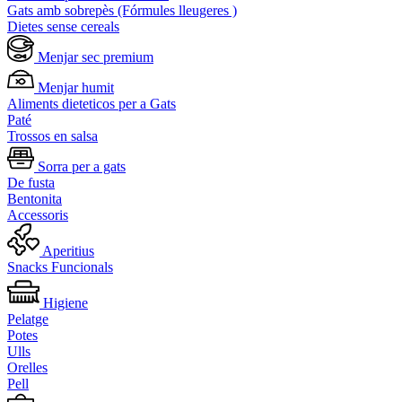
Gats amb sobrepès (Fórmules lleugeres )
Dietes sense cereals
Menjar sec premium
Menjar humit
Aliments dieteticos per a Gats
Paté
Trossos en salsa
Sorra per a gats
De fusta
Bentonita
Accessoris
Aperitius
Snacks Funcionals
Higiene
Pelatge
Potes
Ulls
Orelles
Pell