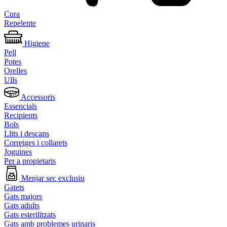
Cura
Repelente
Higiene
Pell
Potes
Orelles
Ulls
Accessoris
Essencials
Recipients
Bols
Llits i descans
Corretges i collarets
Joguines
Per a propietaris
Menjar sec exclusiu
Gatets
Gats majors
Gats adults
Gats esterilitzats
Gats amb problemes urinaris