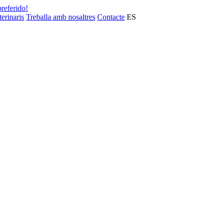
preferido!
terinaris
Treballa amb nosaltres
Contacte
ES