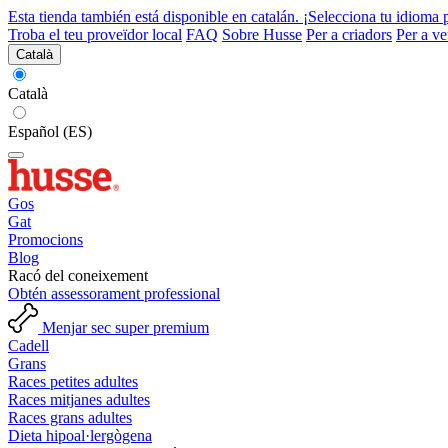
Esta tienda también está disponible en catalán. ¡Selecciona tu idioma 
Troba el teu proveïdor local
FAQ
Sobre Husse
Per a criadors
Per a ve
Català
Català
Español (ES)
Gos
Gat
Promocions
Blog
Racó del coneixement
Obtén assessorament professional
Menjar sec super premium
Cadell
Grans
Races petites adultes
Races mitjanes adultes
Races grans adultes
Dieta hipoal·lergògena