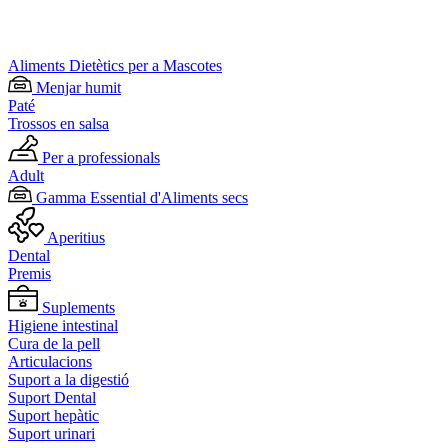
Aliments Dietètics per a Mascotes
Menjar humit
Paté
Trossos en salsa
Per a professionals
Adult
Gamma Essential d'Aliments secs
Aperitius
Dental
Premis
Suplements
Higiene intestinal
Cura de la pell
Articulacions
Suport a la digestió
Suport Dental
Suport hepàtic
Suport urinari