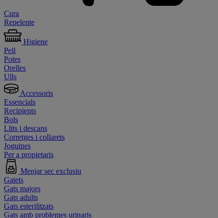
Cura
Repelente
Higiene
Pell
Potes
Orelles
Ulls
Accessoris
Essencials
Recipients
Bols
Llits i descans
Corretges i collarets
Joguines
Per a propietaris
Menjar sec exclusiu
Gatets
Gats majors
Gats adults
Gats esterilitzats
Gats amb problemes urinaris