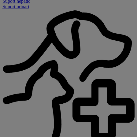
Suport hepàtic
Suport urinari