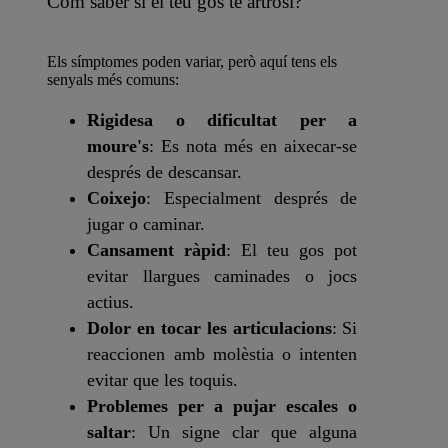
Com saber si el teu gos té artrosi?
Els símptomes poden variar, però aquí tens els
senyals més comuns:
Rigidesa o dificultat per a
moure's
: Es nota més en aixecar-se
després de descansar.
Coixejo
: Especialment després de
jugar o caminar.
Cansament ràpid
: El teu gos pot
evitar llargues caminades o jocs
actius.
Dolor en tocar les articulacions
: Si
reaccionen amb molèstia o intenten
evitar que les toquis.
Problemes per a pujar escales o
saltar
: Un signe clar que alguna