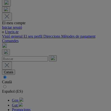
El meu compte
Iniciar sessió
o
Uneix-te
Visió general
El seu perfil
Direccions
Mètodes de pagament
Comandes
Català
Català
Español (ES)
Gos
Gat
Promocions