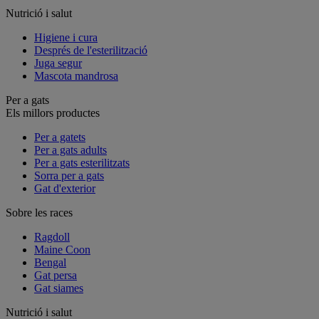
Nutrició i salut
Higiene i cura
Després de l'esterilització
Juga segur
Mascota mandrosa
Per a gats
Els millors productes
Per a gatets
Per a gats adults
Per a gats esterilitzats
Sorra per a gats
Gat d'exterior
Sobre les races
Ragdoll
Maine Coon
Bengal
Gat persa
Gat siames
Nutrició i salut