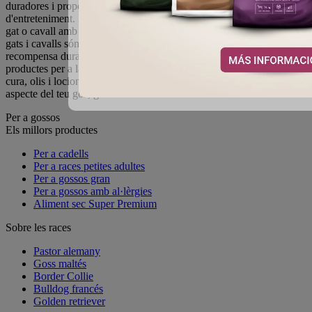
duradores i proporcionaran a la vostra mascota hores
d'entreteniment. Pots diversificar la dieta sana i natural del teu gos,
gat o cavall amb delícies saboroses. Les llaminadures per a gossos,
gats i cavalls són una addició saborosa a la seva dieta i una gran
recompensa durant l'entrenament i l'entrenament. Necessites
productes per a la teva mascota? Aconsegueix xampús, cosmètics de
cura, olis i locions amb els quals tindràs cura del bonic i saludable
aspecte del teu gos, gat o cavall.
Per a gossos
Els millors productes
Per a cadells
Per a races petites adultes
Per a gossos gran
Per a gossos amb al·lèrgies
Aliment sec Super Premium
Sobre les races
Pastor alemany
Goss maltés
Border Collie
Bulldog francés
Golden retriever