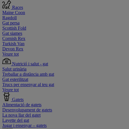
Races
Maine Coon
Ragdoll
Gat persa
Scottish Fold
Gat siames
Cornish Rex
Turkish Van
Devon Rex
Veure tot
Nutrició i salut - gat
Salut urinària
Treballar a distància amb gat
Gat esterilitzat
Trucs per ensenyar al teu gat
Veure tot
Gatets
Alimentació de gatets
Desenvolupament de gatets
La nova llar del gatet
Layette del gat
Jugar i ensenyar – gatets