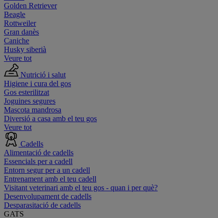
Golden Retriever
Beagle
Rottweiler
Gran danès
Caniche
Husky siberià
Veure tot
Nutrició i salut
Higiene i cura del gos
Gos esterilitzat
Joguines segures
Mascota mandrosa
Diversió a casa amb el teu gos
Veure tot
Cadells
Alimentació de cadells
Essencials per a cadell
Entorn segur per a un cadell
Entrenament amb el teu cadell
Visitant veterinari amb el teu gos - quan i per què?
Desenvolupament de cadells
Desparasitació de cadells
GATS