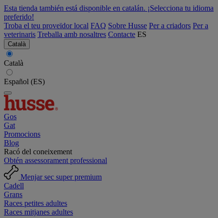
Esta tienda también está disponible en catalán. ¡Selecciona tu idioma
preferido!
Troba el teu proveïdor local
FAQ
Sobre Husse
Per a criadors
Per a
veterinaris
Treballa amb nosaltres
Contacte
ES
Català
Català
Español (ES)
Gos
Gat
Promocions
Blog
Racó del coneixement
Obtén assessorament professional
Menjar sec super premium
Cadell
Grans
Races petites adultes
Races mitjanes adultes