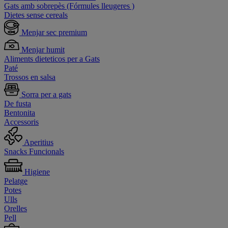
Gats amb sobrepès (Fórmules lleugeres )
Dietes sense cereals
Menjar sec premium
Menjar humit
Aliments dieteticos per a Gats
Paté
Trossos en salsa
Sorra per a gats
De fusta
Bentonita
Accessoris
Aperitius
Snacks Funcionals
Higiene
Pelatge
Potes
Ulls
Orelles
Pell