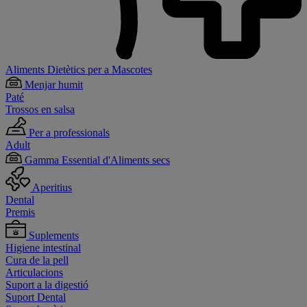
Aliments Dietètics per a Mascotes
Menjar humit
Paté
Trossos en salsa
Per a professionals
Adult
Gamma Essential d'Aliments secs
Aperitius
Dental
Premis
Suplements
Higiene intestinal
Cura de la pell
Articulacions
Suport a la digestió
Suport Dental