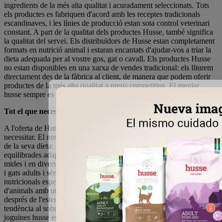
ingredients de la més alta qualitat i acuradament seleccionats. Tots
els productes es fabriquen d'acord amb les receptes tradicionals
escandinaves, i les línies de producció estan sota control veterinari
constant. A part de la qualitat dels productes Husse, també significa
la qualitat del servei. Els distribuïdors de Husse estan completament
formats en nutrició animal i estaran encantats d'ajudar-vos a triar la
dieta adequada per al vostre gos, gat o cavall. Els productes Husse
no estan disponibles en una xarxa de vendes tradicional: els lliurem
directament des de la fàbrica al client, de manera que podem oferir
productes de la més alta qualitat a preus competitius. El menjar
husse sempre es pot demanar amb lliurament porta a porta.
Tot el que necessites per a la teva mascota en un sol lloc
A l'oferta de Husse trobaràs tot el que la teva mascota pugui
necessitar. El nostre menjar sec per a gossos i gats és una gran base
de la seva dieta: els aliments secs són dietes correctament
equilibrades adaptades a les necessitats de gossos i gats de diverses
mides i en diverses etapes de la vida, és a dir, cadells i gatets, gossos
i gats adults i sèniors. Tens un gos o un gat amb necessitats
nutricionals especials? Ens ocupem de les necessitats especials
d'animals amb un sistema digestiu sensible i al·lèrgies alimentàries,
després de l'esterilització o castració, i de les mascotes amb
tendència al sobrepès. Busques joguines per a gossos i gats? Les
joguines husse estan fetes de materials de la més alta qualitat, són