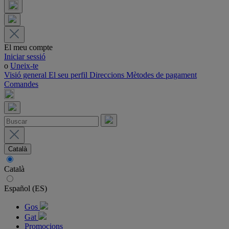
El meu compte
Iniciar sessió
o
Uneix-te
Visió general
El seu perfil
Direccions
Mètodes de pagament
Comandes
Català
Català
Español (ES)
Gos
Gat
Promocions