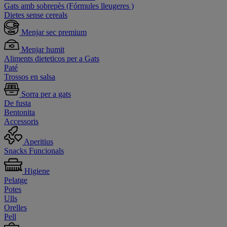
Gats amb sobrepès (Fórmules lleugeres )
Dietes sense cereals
Menjar sec premium
Menjar humit
Aliments dieteticos per a Gats
Paté
Trossos en salsa
Sorra per a gats
De fusta
Bentonita
Accessoris
Aperitius
Snacks Funcionals
Higiene
Pelatge
Potes
Ulls
Orelles
Pell