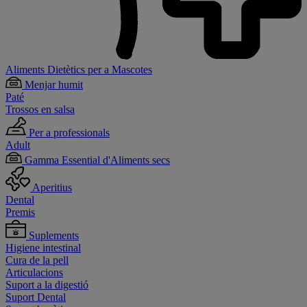
Aliments Dietètics per a Mascotes
Menjar humit
Paté
Trossos en salsa
Per a professionals
Adult
Gamma Essential d'Aliments secs
Aperitius
Dental
Premis
Suplements
Higiene intestinal
Cura de la pell
Articulacions
Suport a la digestió
Suport Dental