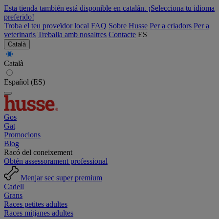
Esta tienda también está disponible en catalán. ¡Selecciona tu idioma
preferido!
Troba el teu proveïdor local
FAQ
Sobre Husse
Per a criadors
Per a
veterinaris
Treballa amb nosaltres
Contacte
ES
Català
Català
Español (ES)
Gos
Gat
Promocions
Blog
Racó del coneixement
Obtén assessorament professional
Menjar sec super premium
Cadell
Grans
Races petites adultes
Races mitjanes adultes