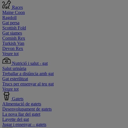
Races
Maine Coon
Ragdoll
Gat persa
Scottish Fold
Gat siames
Cornish Rex
Turkish Van
Devon Rex
Veure tot
Nutrició i salut - gat
Salut urinària
Treballar a distància amb gat
Gat esterilitzat
Trucs per ensenyar al teu gat
Veure tot
Gatets
Alimentació de gatets
Desenvolupament de gatets
La nova llar del gatet
Layette del gat
Jugar i ensenyar – gatets