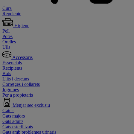
Cura
Repelente
Higiene
Pell
Potes
Orelles
Ulls
Accessoris
Essencials
Recipients
Bols
Llits i descans
Corretges i collarets
Joguines
Per a propietaris
Menjar sec exclusiu
Gatets
Gats majors
Gats adults
Gats esterilitzats
Gats amb problemes urinaris