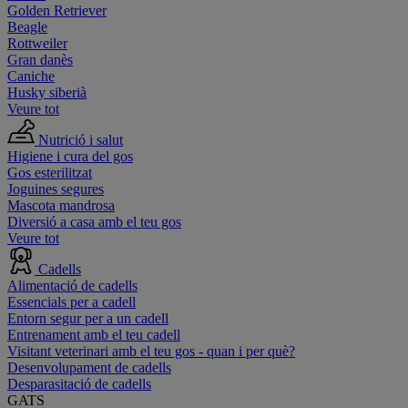
Golden Retriever
Beagle
Rottweiler
Gran danès
Caniche
Husky siberià
Veure tot
Nutrició i salut
Higiene i cura del gos
Gos esterilitzat
Joguines segures
Mascota mandrosa
Diversió a casa amb el teu gos
Veure tot
Cadells
Alimentació de cadells
Essencials per a cadell
Entorn segur per a un cadell
Entrenament amb el teu cadell
Visitant veterinari amb el teu gos - quan i per què?
Desenvolupament de cadells
Desparasitació de cadells
GATS