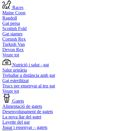
Races
Maine Coon
Ragdoll
Gat persa
Scottish Fold
Gat siames
Cornish Rex
Turkish Van
Devon Rex
Veure tot
Nutrició i salut - gat
Salut urinària
Treballar a distància amb gat
Gat esterilitzat
Trucs per ensenyar al teu gat
Veure tot
Gatets
Alimentació de gatets
Desenvolupament de gatets
La nova llar del gatet
Layette del gat
Jugar i ensenyar – gatets