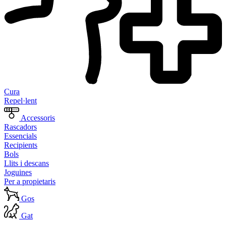
Cura
Repel·lent
Accessoris
Rascadors
Essencials
Recipients
Bols
Llits i descans
Joguines
Per a propietaris
Gos
Gat