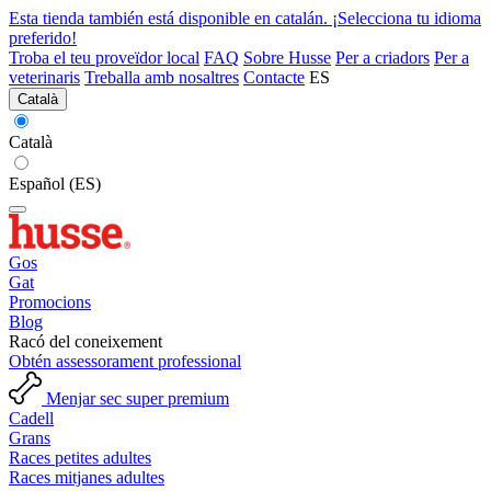
Esta tienda también está disponible en catalán. ¡Selecciona tu idioma
preferido!
Troba el teu proveïdor local
FAQ
Sobre Husse
Per a criadors
Per a
veterinaris
Treballa amb nosaltres
Contacte
ES
Català
Català
Español (ES)
Gos
Gat
Promocions
Blog
Racó del coneixement
Obtén assessorament professional
Menjar sec super premium
Cadell
Grans
Races petites adultes
Races mitjanes adultes