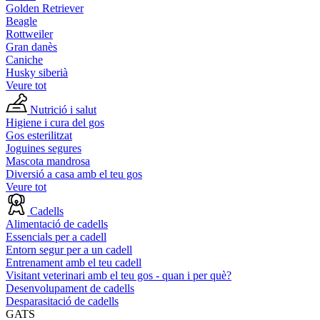
Golden Retriever
Beagle
Rottweiler
Gran danès
Caniche
Husky siberià
Veure tot
Nutrició i salut
Higiene i cura del gos
Gos esterilitzat
Joguines segures
Mascota mandrosa
Diversió a casa amb el teu gos
Veure tot
Cadells
Alimentació de cadells
Essencials per a cadell
Entorn segur per a un cadell
Entrenament amb el teu cadell
Visitant veterinari amb el teu gos - quan i per què?
Desenvolupament de cadells
Desparasitació de cadells
GATS