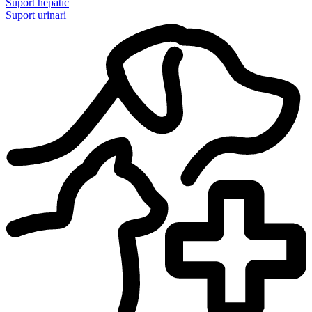
Suport hepàtic
Suport urinari