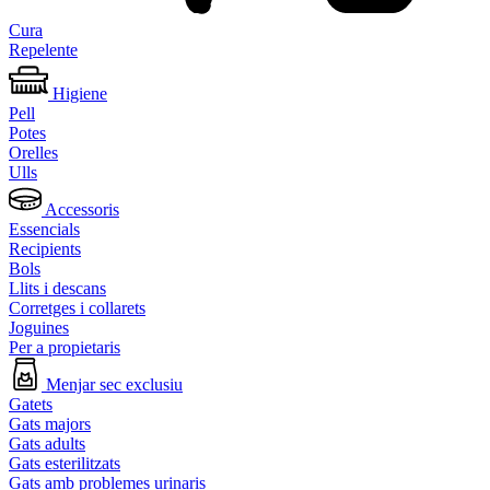
Cura
Repelente
Higiene
Pell
Potes
Orelles
Ulls
Accessoris
Essencials
Recipients
Bols
Llits i descans
Corretges i collarets
Joguines
Per a propietaris
Menjar sec exclusiu
Gatets
Gats majors
Gats adults
Gats esterilitzats
Gats amb problemes urinaris