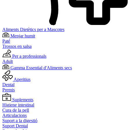
Aliments Dietètics per a Mascotes
Menjar humit
Paté
Trossos en salsa
Per a professionals
Adult
Gamma Essential d'Aliments secs
Aperitius
Dental
Premis
Suplements
Higiene intestinal
Cura de la pell
Articulacions
Suport a la digestió
Suport Dental