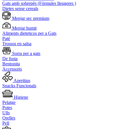
Gats amb sobrepès (Fórmules lleugeres )
Dietes sense cereals
Menjar sec premium
Menjar humit
Aliments dieteticos per a Gats
Paté
Trossos en salsa
Sorra per a gats
De fusta
Bentonita
Accessoris
Aperitius
Snacks Funcionals
Higiene
Pelatge
Potes
Ulls
Orelles
Pell