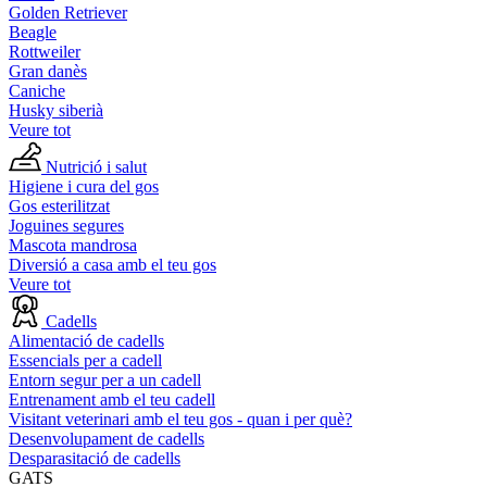
Golden Retriever
Beagle
Rottweiler
Gran danès
Caniche
Husky siberià
Veure tot
Nutrició i salut
Higiene i cura del gos
Gos esterilitzat
Joguines segures
Mascota mandrosa
Diversió a casa amb el teu gos
Veure tot
Cadells
Alimentació de cadells
Essencials per a cadell
Entorn segur per a un cadell
Entrenament amb el teu cadell
Visitant veterinari amb el teu gos - quan i per què?
Desenvolupament de cadells
Desparasitació de cadells
GATS