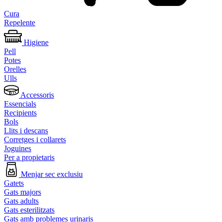
Cura
Repelente
Higiene
Pell
Potes
Orelles
Ulls
Accessoris
Essencials
Recipients
Bols
Llits i descans
Corretges i collarets
Joguines
Per a propietaris
Menjar sec exclusiu
Gatets
Gats majors
Gats adults
Gats esterilitzats
Gats amb problemes urinaris