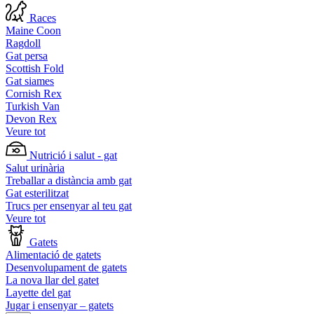
Races
Maine Coon
Ragdoll
Gat persa
Scottish Fold
Gat siames
Cornish Rex
Turkish Van
Devon Rex
Veure tot
Nutrició i salut - gat
Salut urinària
Treballar a distància amb gat
Gat esterilitzat
Trucs per ensenyar al teu gat
Veure tot
Gatets
Alimentació de gatets
Desenvolupament de gatets
La nova llar del gatet
Layette del gat
Jugar i ensenyar – gatets