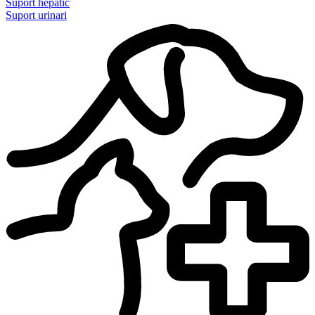
Suport hepàtic
Suport urinari