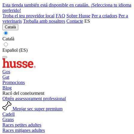
Esta tienda también está disponible en catalán. ¡Selecciona tu idioma
preferido!
Troba el teu proveïdor local
FAQ
Sobre Husse
Per a criadors
Per a
veterinaris
Treballa amb nosaltres
Contacte
ES
Català
Català
Español (ES)
Gos
Gat
Promocions
Blog
Racó del coneixement
Obtén assessorament professional
Menjar sec super premium
Cadell
Grans
Races petites adultes
Races mitjanes adultes