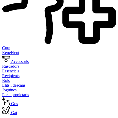
Cura
Repel·lent
Accessoris
Rascadors
Essencials
Recipients
Bols
Llits i descans
Joguines
Per a propietaris
Gos
Gat