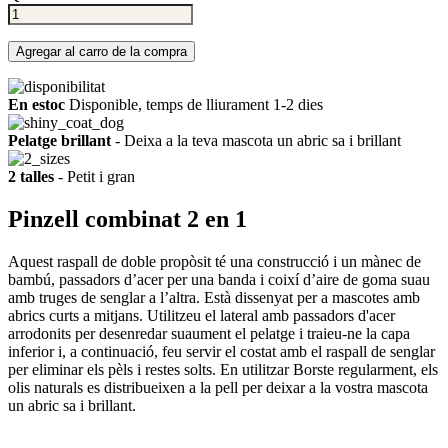
Agregar al carro de la compra
En estoc
Disponible, temps de lliurament 1-2 dies
Pelatge brillant
- Deixa a la teva mascota un abric sa i brillant
2 talles
- Petit i gran
Pinzell combinat 2 en 1
Aquest raspall de doble propòsit té una construcció i un mànec de
bambú, passadors d’acer per una banda i coixí d’aire de goma suau
amb truges de senglar a l’altra. Està dissenyat per a mascotes amb
abrics curts a mitjans. Utilitzeu el lateral amb passadors d'acer
arrodonits per desenredar suaument el pelatge i traieu-ne la capa
inferior i, a continuació, feu servir el costat amb el raspall de senglar
per eliminar els pèls i restes solts. En utilitzar Borste regularment, els
olis naturals es distribueixen a la pell per deixar a la vostra mascota
un abric sa i brillant.