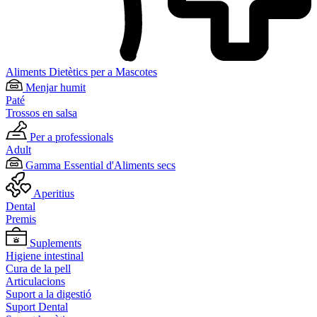
Aliments Dietètics per a Mascotes
Menjar humit
Paté
Trossos en salsa
Per a professionals
Adult
Gamma Essential d'Aliments secs
Aperitius
Dental
Premis
Suplements
Higiene intestinal
Cura de la pell
Articulacions
Suport a la digestió
Suport Dental