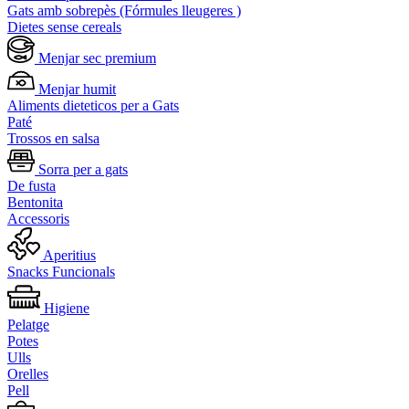
Gats amb sobrepès (Fórmules lleugeres )
Dietes sense cereals
Menjar sec premium
Menjar humit
Aliments dieteticos per a Gats
Paté
Trossos en salsa
Sorra per a gats
De fusta
Bentonita
Accessoris
Aperitius
Snacks Funcionals
Higiene
Pelatge
Potes
Ulls
Orelles
Pell