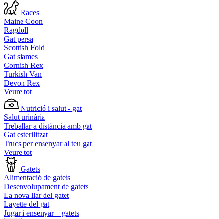
Races
Maine Coon
Ragdoll
Gat persa
Scottish Fold
Gat siames
Cornish Rex
Turkish Van
Devon Rex
Veure tot
Nutrició i salut - gat
Salut urinària
Treballar a distància amb gat
Gat esterilitzat
Trucs per ensenyar al teu gat
Veure tot
Gatets
Alimentació de gatets
Desenvolupament de gatets
La nova llar del gatet
Layette del gat
Jugar i ensenyar – gatets