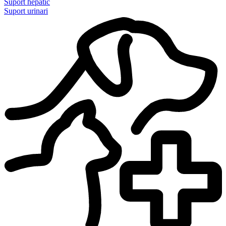
Suport hepàtic
Suport urinari