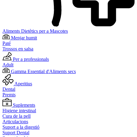
Aliments Dietètics per a Mascotes
Menjar humit
Paté
Trossos en salsa
Per a professionals
Adult
Gamma Essential d'Aliments secs
Aperitius
Dental
Premis
Suplements
Higiene intestinal
Cura de la pell
Articulacions
Suport a la digestió
Suport Dental