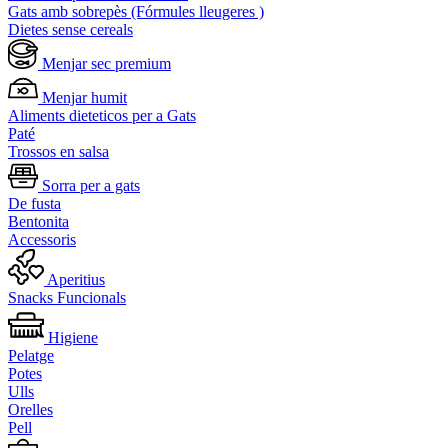
Gats amb sobrepès (Fórmules lleugeres )
Dietes sense cereals
Menjar sec premium
Menjar humit
Aliments dieteticos per a Gats
Paté
Trossos en salsa
Sorra per a gats
De fusta
Bentonita
Accessoris
Aperitius
Snacks Funcionals
Higiene
Pelatge
Potes
Ulls
Orelles
Pell