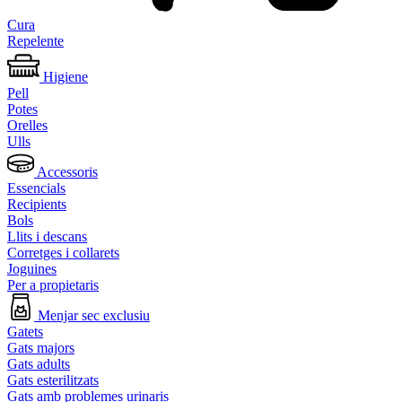
Cura
Repelente
Higiene
Pell
Potes
Orelles
Ulls
Accessoris
Essencials
Recipients
Bols
Llits i descans
Corretges i collarets
Joguines
Per a propietaris
Menjar sec exclusiu
Gatets
Gats majors
Gats adults
Gats esterilitzats
Gats amb problemes urinaris