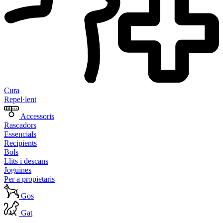
Cura
Repel·lent
Accessoris
Rascadors
Essencials
Recipients
Bols
Llits i descans
Joguines
Per a propietaris
Gos
Gat