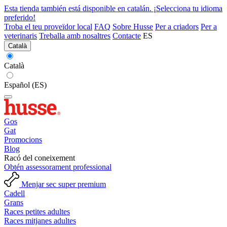
Esta tienda también está disponible en catalán. ¡Selecciona tu idioma
preferido!
Troba el teu proveïdor local
FAQ
Sobre Husse
Per a criadors
Per a
veterinaris
Treballa amb nosaltres
Contacte
ES
Català
Català
Español (ES)
Gos
Gat
Promocions
Blog
Racó del coneixement
Obtén assessorament professional
Menjar sec super premium
Cadell
Grans
Races petites adultes
Races mitjanes adultes