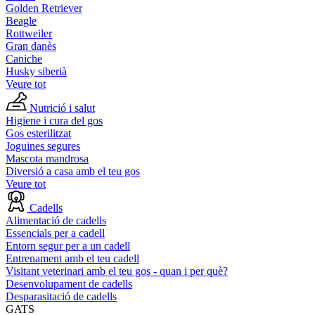
Golden Retriever
Beagle
Rottweiler
Gran danès
Caniche
Husky siberià
Veure tot
Nutrició i salut
Higiene i cura del gos
Gos esterilitzat
Joguines segures
Mascota mandrosa
Diversió a casa amb el teu gos
Veure tot
Cadells
Alimentació de cadells
Essencials per a cadell
Entorn segur per a un cadell
Entrenament amb el teu cadell
Visitant veterinari amb el teu gos - quan i per què?
Desenvolupament de cadells
Desparasitació de cadells
GATS