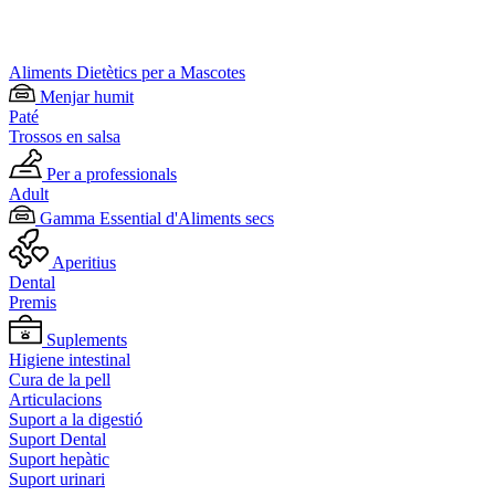
Aliments Dietètics per a Mascotes
Menjar humit
Paté
Trossos en salsa
Per a professionals
Adult
Gamma Essential d'Aliments secs
Aperitius
Dental
Premis
Suplements
Higiene intestinal
Cura de la pell
Articulacions
Suport a la digestió
Suport Dental
Suport hepàtic
Suport urinari