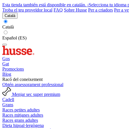
Esta tienda también está disponible en catalán. ¡Selecciona tu idioma 
Troba el teu proveïdor local
FAQ
Sobre Husse
Per a criadors
Per a ve
Català
Català
Español (ES)
Gos
Gat
Promocions
Blog
Racó del coneixement
Obtén assessorament professional
Menjar sec super premium
Cadell
Grans
Races petites adultes
Races mitjanes adultes
Races grans adultes
Dieta hipoal·lergògena