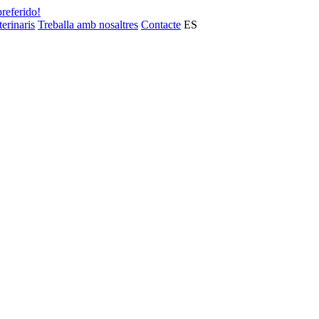
preferido!
terinaris
Treballa amb nosaltres
Contacte
ES