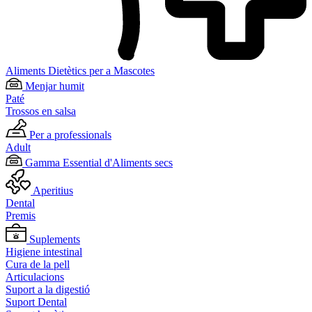
Aliments Dietètics per a Mascotes
Menjar humit
Paté
Trossos en salsa
Per a professionals
Adult
Gamma Essential d'Aliments secs
Aperitius
Dental
Premis
Suplements
Higiene intestinal
Cura de la pell
Articulacions
Suport a la digestió
Suport Dental