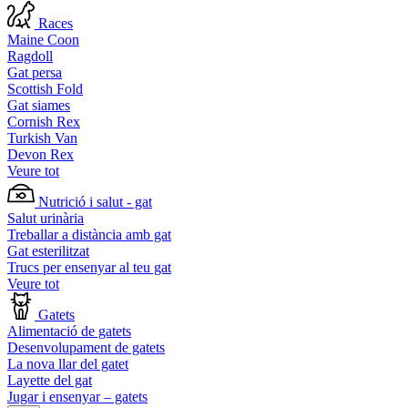
Races
Maine Coon
Ragdoll
Gat persa
Scottish Fold
Gat siames
Cornish Rex
Turkish Van
Devon Rex
Veure tot
Nutrició i salut - gat
Salut urinària
Treballar a distància amb gat
Gat esterilitzat
Trucs per ensenyar al teu gat
Veure tot
Gatets
Alimentació de gatets
Desenvolupament de gatets
La nova llar del gatet
Layette del gat
Jugar i ensenyar – gatets