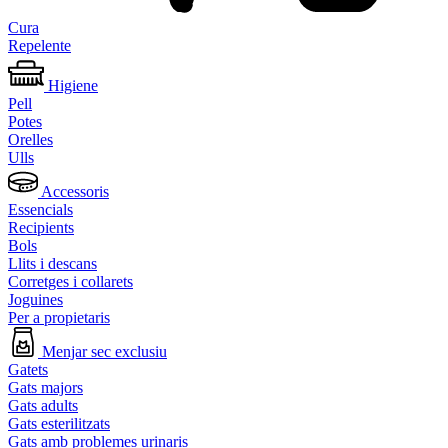
Cura
Repelente
Higiene
Pell
Potes
Orelles
Ulls
Accessoris
Essencials
Recipients
Bols
Llits i descans
Corretges i collarets
Joguines
Per a propietaris
Menjar sec exclusiu
Gatets
Gats majors
Gats adults
Gats esterilitzats
Gats amb problemes urinaris