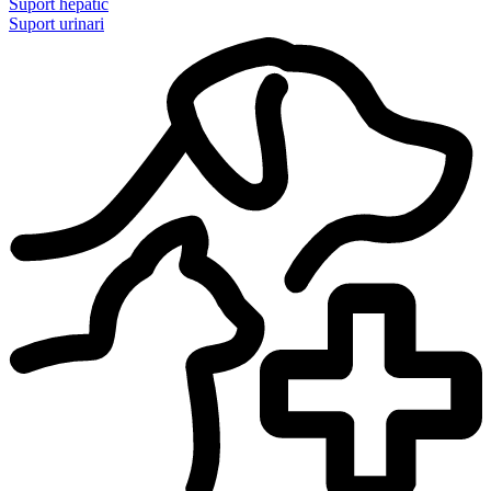
Suport hepàtic
Suport urinari