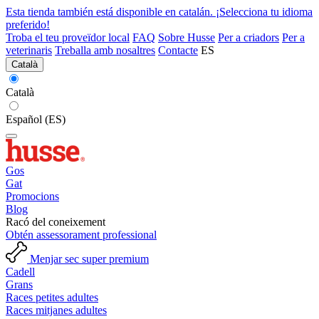
Esta tienda también está disponible en catalán. ¡Selecciona tu idioma
preferido!
Troba el teu proveïdor local
FAQ
Sobre Husse
Per a criadors
Per a
veterinaris
Treballa amb nosaltres
Contacte
ES
Català
Català
Español (ES)
Gos
Gat
Promocions
Blog
Racó del coneixement
Obtén assessorament professional
Menjar sec super premium
Cadell
Grans
Races petites adultes
Races mitjanes adultes