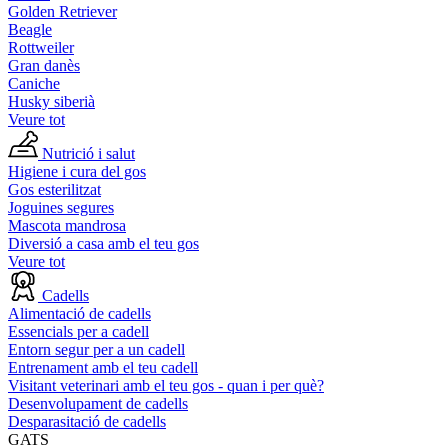
Golden Retriever
Beagle
Rottweiler
Gran danès
Caniche
Husky siberià
Veure tot
Nutrició i salut
Higiene i cura del gos
Gos esterilitzat
Joguines segures
Mascota mandrosa
Diversió a casa amb el teu gos
Veure tot
Cadells
Alimentació de cadells
Essencials per a cadell
Entorn segur per a un cadell
Entrenament amb el teu cadell
Visitant veterinari amb el teu gos - quan i per què?
Desenvolupament de cadells
Desparasitació de cadells
GATS