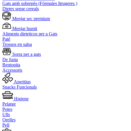
Gats amb sobrepès (Fórmules lleugeres )
Dietes sense cereals
Menjar sec premium
Menjar humit
Aliments dieteticos per a Gats
Paté
Trossos en salsa
Sorra per a gats
De fusta
Bentonita
Accessoris
Aperitius
Snacks Funcionals
Higiene
Pelatge
Potes
Ulls
Orelles
Pell