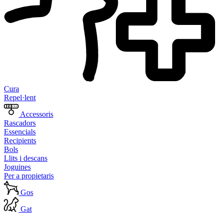
Cura
Repel·lent
Accessoris
Rascadors
Essencials
Recipients
Bols
Llits i descans
Joguines
Per a propietaris
Gos
Gat