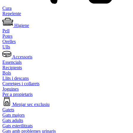
Cura
Repelente
Higiene
Pell
Potes
Orelles
Ulls
Accessoris
Essencials
Recipients
Bols
Llits i descans
Corretges i collarets
Joguines
Per a propietaris
Menjar sec exclusiu
Gatets
Gats majors
Gats adults
Gats esterilitzats
Gats amb problemes urinaris