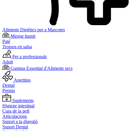
Aliments Dietètics per a Mascotes
Menjar humit
Paté
Trossos en salsa
Per a professionals
Adult
Gamma Essential d'Aliments secs
Aperitius
Dental
Premis
Suplements
Higiene intestinal
Cura de la pell
Articulacions
Suport a la digestió
Suport Dental