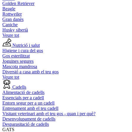
Golden Retriever
Beagle
Rottweiler
Gran danès
Caniche
Husky siberià
Veure tot
Nutrició i salut
Higiene i cura del gos
Gos esterilitzat
Joguines segures
Mascota mandrosa
Diversió a casa amb el teu gos
Veure tot
Cadells
Alimentació de cadells
Essencials per a cadell
Entorn segur per a un cadell
Entrenament amb el teu cadell
Visitant veterinari amb el teu gos - quan i per què?
Desenvolupament de cadells
Desparasitació de cadells
GATS