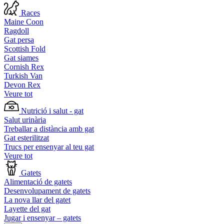
Races
Maine Coon
Ragdoll
Gat persa
Scottish Fold
Gat siames
Cornish Rex
Turkish Van
Devon Rex
Veure tot
Nutrició i salut - gat
Salut urinària
Treballar a distància amb gat
Gat esterilitzat
Trucs per ensenyar al teu gat
Veure tot
Gatets
Alimentació de gatets
Desenvolupament de gatets
La nova llar del gatet
Layette del gat
Jugar i ensenyar – gatets