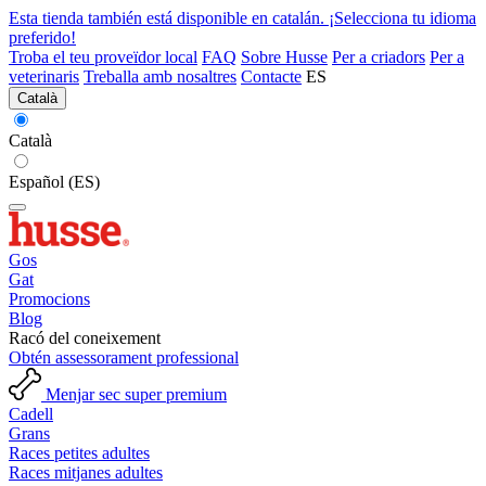
Esta tienda también está disponible en catalán. ¡Selecciona tu idioma
preferido!
Troba el teu proveïdor local
FAQ
Sobre Husse
Per a criadors
Per a
veterinaris
Treballa amb nosaltres
Contacte
ES
Català
Català
Español (ES)
Gos
Gat
Promocions
Blog
Racó del coneixement
Obtén assessorament professional
Menjar sec super premium
Cadell
Grans
Races petites adultes
Races mitjanes adultes