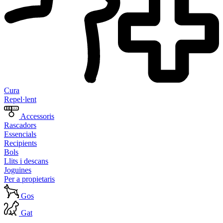
Cura
Repel·lent
Accessoris
Rascadors
Essencials
Recipients
Bols
Llits i descans
Joguines
Per a propietaris
Gos
Gat