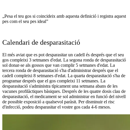
„Pesa el teu gos si coincideix amb aquesta definició i registra aquest
pes com el seu pes ideal”
Calendari de desparasitació
El més aviat que es pot desparasitar un cadell és després que el seu
gos compleixi 3 setmanes d'edat. La segona ronda de desparasitació
sol donar-se als gossos que van complir 5 setmanes d'edat. La
tercera ronda de desparasitació s'ha d'administrar després que el
cadell compleixi 8 setmanes d'edat. La quarta desparasitació s'ha de
programar després que el gos compleixi 11 setmanes. La
desparasitació s'administra típicament una setmana abans de les
vacunes profilàctiques bàsiques. Després de les quatre dosis clau de
desparasitació, el medicament se sol administrar en funció del nivell
de possible exposició a qualsevol paràsit. Per disminuir el risc
d'infecció, podeu desparasitar el vostre gos cada 4-6 mesos.