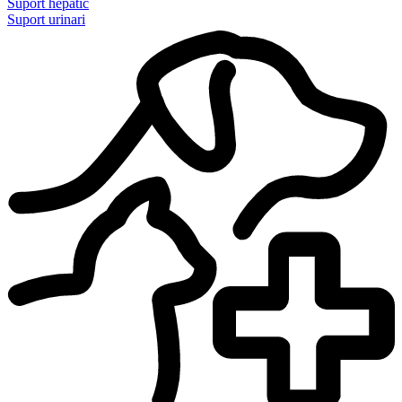
Suport hepàtic
Suport urinari