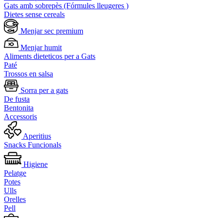
Gats amb sobrepès (Fórmules lleugeres )
Dietes sense cereals
Menjar sec premium
Menjar humit
Aliments dieteticos per a Gats
Paté
Trossos en salsa
Sorra per a gats
De fusta
Bentonita
Accessoris
Aperitius
Snacks Funcionals
Higiene
Pelatge
Potes
Ulls
Orelles
Pell