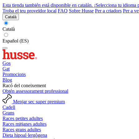
Esta tienda también está disponible en catalán. ¡Selecciona tu idioma 
Troba el teu proveïdor local
FAQ
Sobre Husse
Per a criadors
Per a ve
Català
Català
Español (ES)
Gos
Gat
Promocions
Blog
Racó del coneixement
Obtén assessorament professional
Menjar sec super premium
Cadell
Grans
Races petites adultes
Races mitjanes adultes
Races grans adultes
Dieta hipoal·lergògena