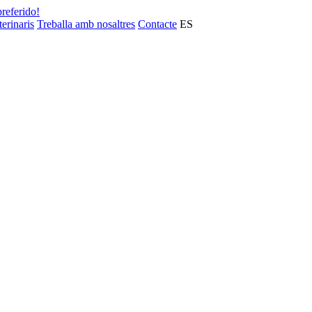
preferido!
terinaris
Treballa amb nosaltres
Contacte
ES