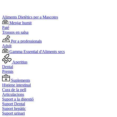
Aliments Dietètics per a Mascotes
Menjar humit
Paté
Trossos en salsa
Per a professionals
Adult
Gamma Essential d'Aliments secs
Aperitius
Dental
Premis
Suplements
Higiene intestinal
Cura de la pell
Articulacions
Suport a la digestió
Suport Dental
Suport hepàtic
Suport urinari