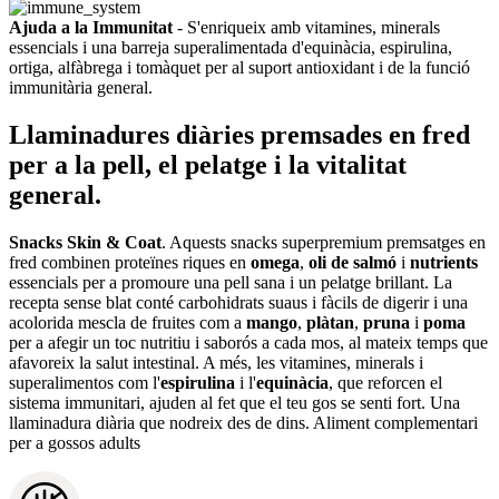
Ajuda a la Immunitat
- S'enriqueix amb vitamines, minerals
essencials i una barreja superalimentada d'equinàcia, espirulina,
ortiga, alfàbrega i tomàquet per al suport antioxidant i de la funció
immunitària general.
Llaminadures diàries premsades en fred
per a la pell, el pelatge i la vitalitat
general.
Snacks Skin & Coat
. Aquests snacks superpremium premsatges en
fred combinen proteïnes riques en
omega
,
oli de salmó
i
nutrients
essencials per a promoure una pell sana i un pelatge brillant. La
recepta sense blat conté carbohidrats suaus i fàcils de digerir i una
acolorida mescla de fruites com a
mango
,
plàtan
,
pruna
i
poma
per a afegir un toc nutritiu i saborós a cada mos, al mateix temps que
afavoreix la salut intestinal. A més, les vitamines, minerals i
superalimentos com l'
espirulina
i l'
equinàcia
, que reforcen el
sistema immunitari, ajuden al fet que el teu gos se senti fort. Una
llaminadura diària que nodreix des de dins. Aliment complementari
per a gossos adults