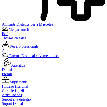
Aliments Dietètics per a Mascotes
Menjar humit
Paté
Trossos en salsa
Per a professionals
Adult
Gamma Essential d'Aliments secs
Aperitius
Dental
Premis
Suplements
Higiene intestinal
Cura de la pell
Articulacions
Suport a la digestió
Suport Dental