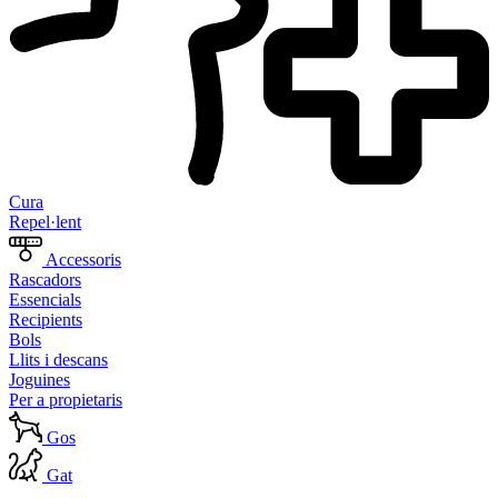
Cura
Repel·lent
Accessoris
Rascadors
Essencials
Recipients
Bols
Llits i descans
Joguines
Per a propietaris
Gos
Gat