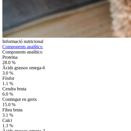
Informació nutricional
Components analítics:
Components analítics:
Proteïna
28.0 %
Àcids grassos omega-6
3.0 %
Fòsfor
1.1 %
Cendra bruta
6.0 %
Contingut en greix
15.0 %
Fibra bruta
3.1 %
Calci
1.3 %
Àcids grassos omega-3