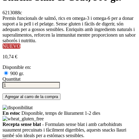
6213088c
Premis funcionals de salmó, rics en omega-3 i omega-6 per a donar
suport a la pell i el pelatge. Sense gluten i fàcils de digerir, són
adequats per a gossos sensibles. Enriquits amb ingredients naturals i
superalimentos, reforcen la immunitat mentre proporcionen un sabor
saborós i nutritiu.
NUEVO
10,74 €
Disponible en:
900 gr.
Quantitat
Agregar al carro de la compra
En estoc
Disponible, temps de lliurament 1-2 dies
Recepta sense blat
- Formulats sense blat i amb carbohidrats
suaument precuinats i fàcilment digeribles, aquests snacks llauri
també són ideals per a estómacs sensibles.