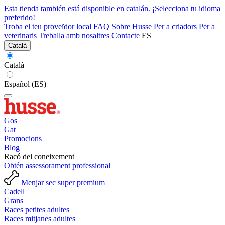
Esta tienda también está disponible en catalán. ¡Selecciona tu idioma
preferido!
Troba el teu proveïdor local
FAQ
Sobre Husse
Per a criadors
Per a
veterinaris
Treballa amb nosaltres
Contacte
ES
Català
Català
Español (ES)
Gos
Gat
Promocions
Blog
Racó del coneixement
Obtén assessorament professional
Menjar sec super premium
Cadell
Grans
Races petites adultes
Races mitjanes adultes