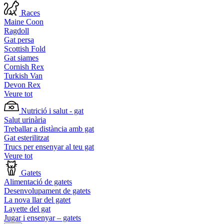
Races
Maine Coon
Ragdoll
Gat persa
Scottish Fold
Gat siames
Cornish Rex
Turkish Van
Devon Rex
Veure tot
Nutrició i salut - gat
Salut urinària
Treballar a distància amb gat
Gat esterilitzat
Trucs per ensenyar al teu gat
Veure tot
Gatets
Alimentació de gatets
Desenvolupament de gatets
La nova llar del gatet
Layette del gat
Jugar i ensenyar – gatets