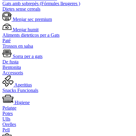
Gats amb sobrepès (Fórmules lleugeres )
Dietes sense cereals
Menjar sec premium
Menjar humit
Aliments dieteticos per a Gats
Paté
Trossos en salsa
Sorra per a gats
De fusta
Bentonita
Accessoris
Aperitius
Snacks Funcionals
Higiene
Pelatge
Potes
Ulls
Orelles
Pell