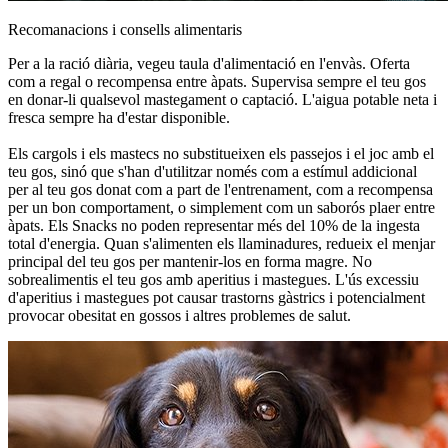
Recomanacions i consells alimentaris
Per a la ració diària, vegeu taula d'alimentació en l'envàs. Oferta
com a regal o recompensa entre àpats. Supervisa sempre el teu gos
en donar-li qualsevol mastegament o captació. L'aigua potable neta i
fresca sempre ha d'estar disponible.
Els cargols i els mastecs no substitueixen els passejos i el joc amb el
teu gos, sinó que s'han d'utilitzar només com a estímul addicional
per al teu gos donat com a part de l'entrenament, com a recompensa
per un bon comportament, o simplement com un saborós plaer entre
àpats. Els Snacks no poden representar més del 10% de la ingesta
total d'energia. Quan s'alimenten els llaminadures, redueix el menjar
principal del teu gos per mantenir-los en forma magre. No
sobrealimentis el teu gos amb aperitius i mastegues. L'ús excessiu
d'aperitius i mastegues pot causar trastorns gàstrics i potencialment
provocar obesitat en gossos i altres problemes de salut.