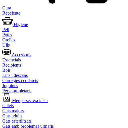
Cura
Repelente
Higiene
Pell
Potes
Orelles
Ulls
Accessoris
Essencials
Recipients
Bols
Llits i descans
Corretges i collarets
Joguines
Per a propietaris
Menjar sec exclusiu
Gatets
Gats majors
Gats adults
Gats esterilitzats
Gats amb problemes urinaris