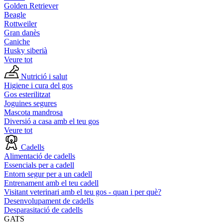
Golden Retriever
Beagle
Rottweiler
Gran danès
Caniche
Husky siberià
Veure tot
Nutrició i salut
Higiene i cura del gos
Gos esterilitzat
Joguines segures
Mascota mandrosa
Diversió a casa amb el teu gos
Veure tot
Cadells
Alimentació de cadells
Essencials per a cadell
Entorn segur per a un cadell
Entrenament amb el teu cadell
Visitant veterinari amb el teu gos - quan i per què?
Desenvolupament de cadells
Desparasitació de cadells
GATS