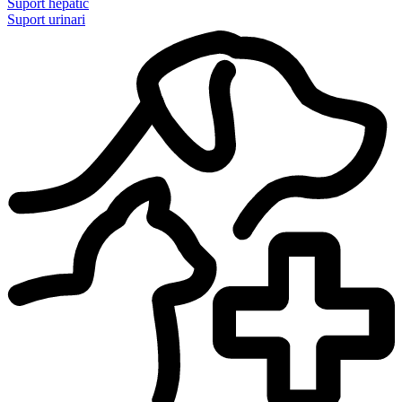
Suport hepàtic
Suport urinari