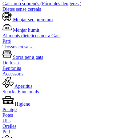
Gats amb sobrepès (Fórmules lleugeres )
Dietes sense cereals
Menjar sec premium
Menjar humit
Aliments dieteticos per a Gats
Paté
Trossos en salsa
Sorra per a gats
De fusta
Bentonita
Accessoris
Aperitius
Snacks Funcionals
Higiene
Pelatge
Potes
Ulls
Orelles
Pell