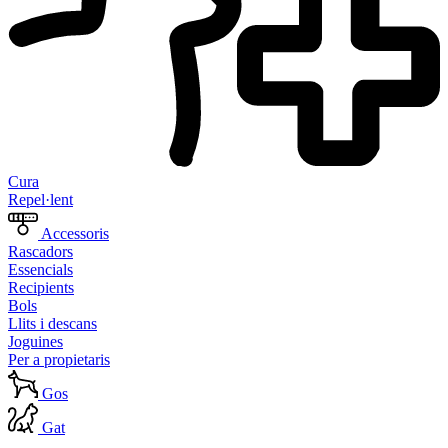
Cura
Repel·lent
Accessoris
Rascadors
Essencials
Recipients
Bols
Llits i descans
Joguines
Per a propietaris
Gos
Gat