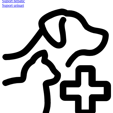
Suport hepàtic
Suport urinari