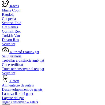
Races
Maine Coon
Ragdoll
Gat persa
Scottish Fold
Gat siames
Cornish Rex
Turkish Van
Devon Rex
Veure tot
Nutrició i salut - gat
Salut urinària
Treballar a distància amb gat
Gat esterilitzat
Trucs per ensenyar al teu gat
Veure tot
Gatets
Alimentació de gatets
Desenvolupament de gatets
La nova llar del gatet
Layette del gat
Jugar i ensenyar – gatets