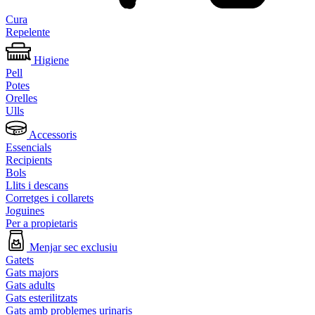
Cura
Repelente
Higiene
Pell
Potes
Orelles
Ulls
Accessoris
Essencials
Recipients
Bols
Llits i descans
Corretges i collarets
Joguines
Per a propietaris
Menjar sec exclusiu
Gatets
Gats majors
Gats adults
Gats esterilitzats
Gats amb problemes urinaris