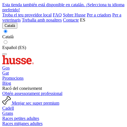
Esta tienda también está disponible en catalán. ¡Selecciona tu idioma
preferido!
Troba el teu proveïdor local
FAQ
Sobre Husse
Per a criadors
Per a
veterinaris
Treballa amb nosaltres
Contacte
ES
Català
Català
Español (ES)
Gos
Gat
Promocions
Blog
Racó del coneixement
Obtén assessorament professional
Menjar sec super premium
Cadell
Grans
Races petites adultes
Races mitjanes adultes