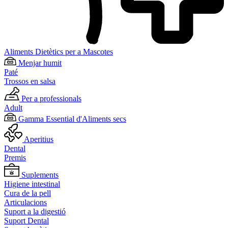
Aliments Dietètics per a Mascotes
Menjar humit
Paté
Trossos en salsa
Per a professionals
Adult
Gamma Essential d'Aliments secs
Aperitius
Dental
Premis
Suplements
Higiene intestinal
Cura de la pell
Articulacions
Suport a la digestió
Suport Dental