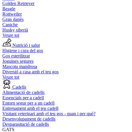
Golden Retriever
Beagle
Rottweiler
Gran danès
Caniche
Husky siberià
Veure tot
Nutrició i salut
Higiene i cura del gos
Gos esterilitzat
Joguines segures
Mascota mandrosa
Diversió a casa amb el teu gos
Veure tot
Cadells
Alimentació de cadells
Essencials per a cadell
Entorn segur per a un cadell
Entrenament amb el teu cadell
Visitant veterinari amb el teu gos - quan i per què?
Desenvolupament de cadells
Desparasitació de cadells
GATS