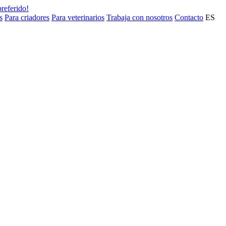
preferido!
s
Para criadores
Para veterinarios
Trabaja con nosotros
Contacto
ES