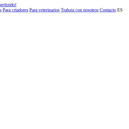
preferido!
s
Para criadores
Para veterinarios
Trabaja con nosotros
Contacto
ES