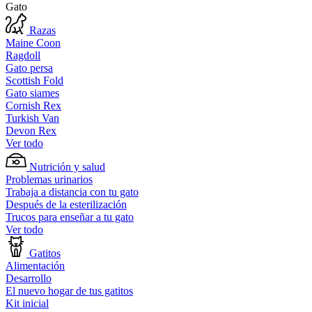
Gato
Razas
Maine Coon
Ragdoll
Gato persa
Scottish Fold
Gato siames
Cornish Rex
Turkish Van
Devon Rex
Ver todo
Nutrición y salud
Problemas urinarios
Trabaja a distancia con tu gato
Después de la esterilización
Trucos para enseñar a tu gato
Ver todo
Gatitos
Alimentación
Desarrollo
El nuevo hogar de tus gatitos
Kit inicial