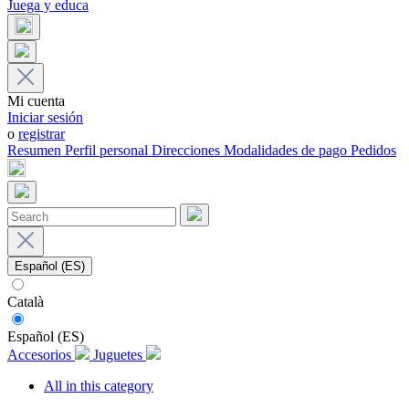
Juega y educa
Mi cuenta
Iniciar sesión
o
registrar
Resumen
Perfil personal
Direcciones
Modalidades de pago
Pedidos
Español (ES)
Català
Español (ES)
Accesorios
Juguetes
All in this category