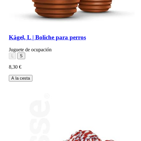
Kägel, L | Boliche para perros
Juguete de ocupación
L
S
8,30 €
A la cesta