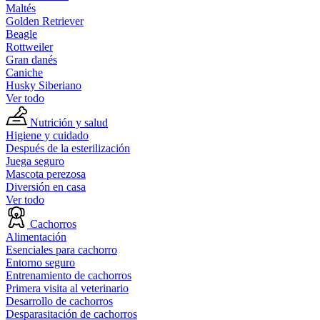
Maltés
Golden Retriever
Beagle
Rottweiler
Gran danés
Caniche
Husky Siberiano
Ver todo
Nutrición y salud
Higiene y cuidado
Después de la esterilización
Juega seguro
Mascota perezosa
Diversión en casa
Ver todo
Cachorros
Alimentación
Esenciales para cachorro
Entorno seguro
Entrenamiento de cachorros
Primera visita al veterinario
Desarrollo de cachorros
Desparasitación de cachorros