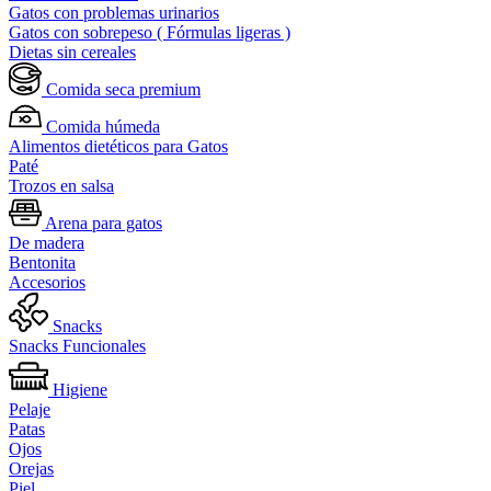
Gatos con problemas urinarios
Gatos con sobrepeso ( Fórmulas ligeras )
Dietas sin cereales
Comida seca premium
Comida húmeda
Alimentos dietéticos para Gatos
Paté
Trozos en salsa
Arena para gatos
De madera
Bentonita
Accesorios
Snacks
Snacks Funcionales
Higiene
Pelaje
Patas
Ojos
Orejas
Piel