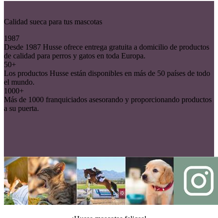
Calidad sueca para tus mascotas
1987
Desde 1987 Husse ofrece entrega gratuita a domicilio de productos
de calidad para perros y gatos en toda Europa.
50+
Los productos Husse están disponibles en más de 50 países de todo
el mundo.
1000+
Más de 1000 franquiciados asesorando y proporcionando productos
a su puerta.