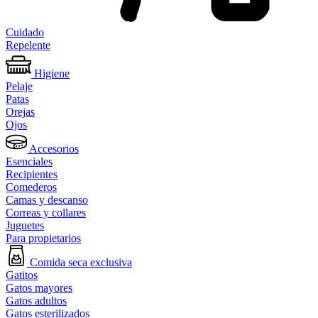
Cuidado
Repelente
Higiene
Pelaje
Patas
Orejas
Ojos
Accesorios
Esenciales
Recipientes
Comederos
Camas y descanso
Correas y collares
Juguetes
Para propietarios
Comida seca exclusiva
Gatitos
Gatos mayores
Gatos adultos
Gatos esterilizados