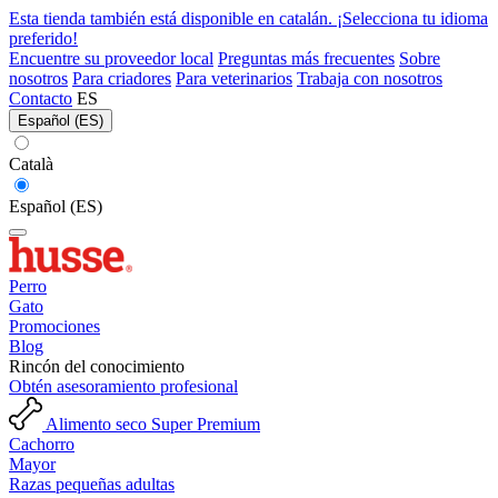
Esta tienda también está disponible en catalán. ¡Selecciona tu idioma
preferido!
Encuentre su proveedor local
Preguntas más frecuentes
Sobre
nosotros
Para criadores
Para veterinarios
Trabaja con nosotros
Contacto
ES
Español (ES)
Català
Español (ES)
Perro
Gato
Promociones
Blog
Rincón del conocimiento
Obtén asesoramiento profesional
Alimento seco Super Premium
Cachorro
Mayor
Razas pequeñas adultas