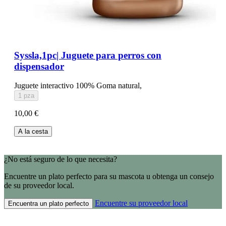
Syssla,1pc| Juguete para perros con
dispensador
Juguete interactivo 100% Goma natural,
1 pza
10,00 €
A la cesta
¿No está seguro de lo que necesita?
Encuentre un plato perfecto para su mascota u obtenga un consejo
de su proveedor local.
Encuentre su proveedor local
Encuentra un plato perfecto