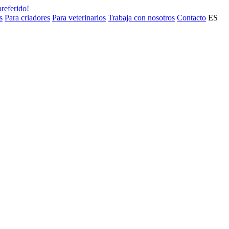
preferido!
s
Para criadores
Para veterinarios
Trabaja con nosotros
Contacto
ES