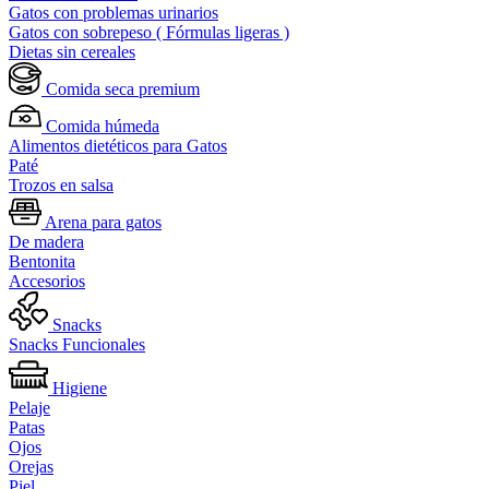
Gatos con problemas urinarios
Gatos con sobrepeso ( Fórmulas ligeras )
Dietas sin cereales
Comida seca premium
Comida húmeda
Alimentos dietéticos para Gatos
Paté
Trozos en salsa
Arena para gatos
De madera
Bentonita
Accesorios
Snacks
Snacks Funcionales
Higiene
Pelaje
Patas
Ojos
Orejas
Piel