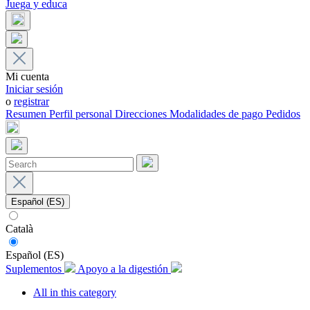
Juega y educa
Mi cuenta
Iniciar sesión
o
registrar
Resumen
Perfil personal
Direcciones
Modalidades de pago
Pedidos
Español (ES)
Català
Español (ES)
Suplementos
Apoyo a la digestión
All in this category