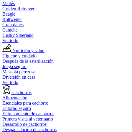
Maltés
Golden Retriever
Beagle
Rottweiler
Gran danés
Caniche
Husky Siberiano
Ver todo
Nutrición y salud
Higiene y cuidado
Después de la esterilización
Juega seguro
Mascota perezosa
Diversión en casa
Ver todo
Cachorros
Alimentación
Esenciales para cachorro
Entorno seguro
Entrenamiento de cachorros
Primera visita al veterinario
Desarrollo de cachorros
Desparasitación de cachorros