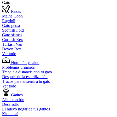
Gato
Razas
Maine Coon
Ragdoll
Gato persa
Scottish Fold
Gato siames
Cornish Rex
Turkish Van
Devon Rex
Ver todo
Nutrición y salud
Problemas urinarios
Trabaja a distancia con tu gato
Después de la esterilización
Trucos para enseñar a tu gato
Ver todo
Gatitos
Alimentación
Desarrollo
El nuevo hogar de tus gatitos
Kit inicial