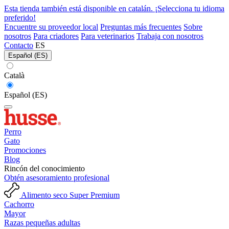
Esta tienda también está disponible en catalán. ¡Selecciona tu idioma
preferido!
Encuentre su proveedor local
Preguntas más frecuentes
Sobre
nosotros
Para criadores
Para veterinarios
Trabaja con nosotros
Contacto
ES
Español (ES)
Català
Español (ES)
Perro
Gato
Promociones
Blog
Rincón del conocimiento
Obtén asesoramiento profesional
Alimento seco Super Premium
Cachorro
Mayor
Razas pequeñas adultas