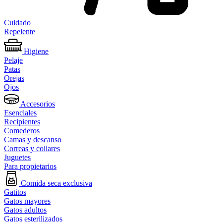
Cuidado
Repelente
Higiene
Pelaje
Patas
Orejas
Ojos
Accesorios
Esenciales
Recipientes
Comederos
Camas y descanso
Correas y collares
Juguetes
Para propietarios
Comida seca exclusiva
Gatitos
Gatos mayores
Gatos adultos
Gatos esterilizados