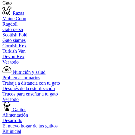
Gato
Razas
Maine Coon
Ragdoll
Gato persa
Scottish Fold
Gato siames
Cornish Rex
Turkish Van
Devon Rex
Ver todo
Nutrición y salud
Problemas urinarios
Trabaja a distancia con tu gato
Después de la esterilización
Trucos para enseñar a tu gato
Ver todo
Gatitos
Alimentación
Desarrollo
El nuevo hogar de tus gatitos
Kit inicial