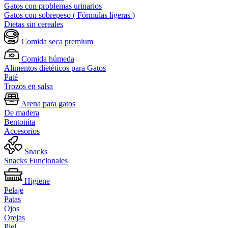
Gatos con problemas urinarios
Gatos con sobrepeso ( Fórmulas ligeras )
Dietas sin cereales
Comida seca premium
Comida húmeda
Alimentos dietéticos para Gatos
Paté
Trozos en salsa
Arena para gatos
De madera
Bentonita
Accesorios
Snacks
Snacks Funcionales
Higiene
Pelaje
Patas
Ojos
Orejas
Piel