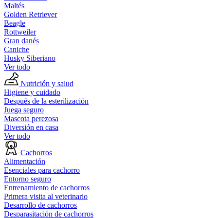
Maltés
Golden Retriever
Beagle
Rottweiler
Gran danés
Caniche
Husky Siberiano
Ver todo
Nutrición y salud
Higiene y cuidado
Después de la esterilización
Juega seguro
Mascota perezosa
Diversión en casa
Ver todo
Cachorros
Alimentación
Esenciales para cachorro
Entorno seguro
Entrenamiento de cachorros
Primera visita al veterinario
Desarrollo de cachorros
Desparasitación de cachorros