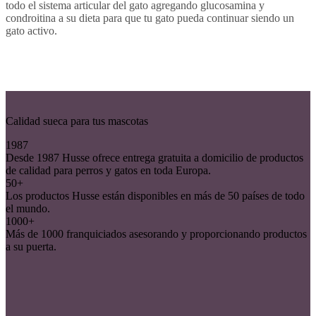
todo el sistema articular del gato agregando glucosamina y
condroitina a su dieta para que tu gato pueda continuar siendo un
gato activo.
Calidad sueca para tus mascotas
1987
Desde 1987 Husse ofrece entrega gratuita a domicilio de productos
de calidad para perros y gatos en toda Europa.
50+
Los productos Husse están disponibles en más de 50 países de todo
el mundo.
1000+
Más de 1000 franquiciados asesorando y proporcionando productos
a su puerta.