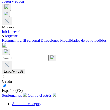
Juega y educa
Mi cuenta
Iniciar sesión
o
registrar
Resumen
Perfil personal
Direcciones
Modalidades de pago
Pedidos
Español (ES)
Català
Español (ES)
Suplementos
Contra el estrés
All in this category