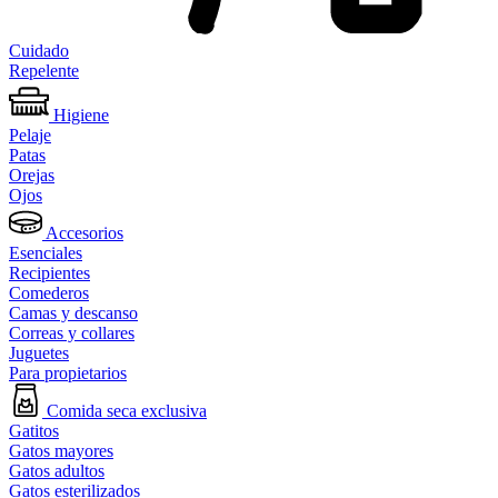
Cuidado
Repelente
Higiene
Pelaje
Patas
Orejas
Ojos
Accesorios
Esenciales
Recipientes
Comederos
Camas y descanso
Correas y collares
Juguetes
Para propietarios
Comida seca exclusiva
Gatitos
Gatos mayores
Gatos adultos
Gatos esterilizados