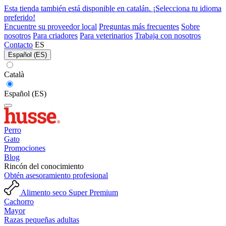
Esta tienda también está disponible en catalán. ¡Selecciona tu idioma
preferido!
Encuentre su proveedor local
Preguntas más frecuentes
Sobre
nosotros
Para criadores
Para veterinarios
Trabaja con nosotros
Contacto
ES
Español (ES)
Català
Español (ES)
Perro
Gato
Promociones
Blog
Rincón del conocimiento
Obtén asesoramiento profesional
Alimento seco Super Premium
Cachorro
Mayor
Razas pequeñas adultas