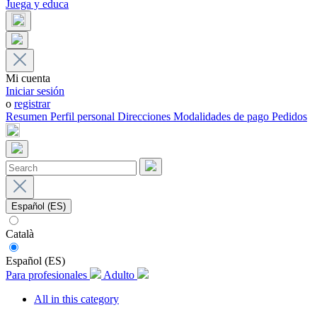
Juega y educa
Mi cuenta
Iniciar sesión
o
registrar
Resumen
Perfil personal
Direcciones
Modalidades de pago
Pedidos
Español (ES)
Català
Español (ES)
Para profesionales
Adulto
All in this category