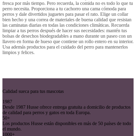
fresca por más tiempo. Pero recuerda, la comida no es todo lo que tu
perro necesita. Proporciona a tu cachorro una cama cómoda para
perros y dale divertidos juguetes para pasar el rato. Elige un collar
bien hecho y una correa de materiales de buena calidad que resistan
las caminatas diarias en todas las condiciones climáticas. Recuerda
limpiar a tus perros después de hacer sus necesidades: mantén tus
bolsas de desechos biodegradables a mano durante un paseo con un
llavero en forma de hueso que contiene un rollo entero en su interior.
Usa además productos para el cuidado del perro para mantenerlos
limpios y felices.
Calidad sueca para tus mascotas
1987
Desde 1987 Husse ofrece entrega gratuita a domicilio de productos
de calidad para perros y gatos en toda Europa.
50+
Los productos Husse están disponibles en más de 50 países de todo
el mundo.
1000+