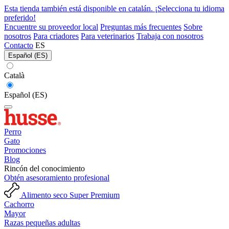
Esta tienda también está disponible en catalán. ¡Selecciona tu idioma
preferido!
Encuentre su proveedor local
Preguntas más frecuentes
Sobre
nosotros
Para criadores
Para veterinarios
Trabaja con nosotros
Contacto
ES
Español (ES)
Català
Español (ES)
Perro
Gato
Promociones
Blog
Rincón del conocimiento
Obtén asesoramiento profesional
Alimento seco Super Premium
Cachorro
Mayor
Razas pequeñas adultas