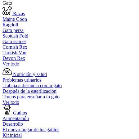
Gato
Razas
Maine Coon
Ragdoll
Gato persa
Scottish Fold
Gato siames
Cornish Rex
Turkish Van
Devon Rex
Ver todo
Nutrición y salud
Problemas urinarios
Trabaja a distancia con tu gato
Después de la esterilización
Trucos para enseñar a tu gato
Ver todo
Gatitos
Alimentación
Desarrollo
El nuevo hogar de tus gatitos
Kit inicial