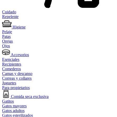
Cuidado
Repelente
Higiene
Pelaje
Patas
Orejas
Ojos
Accesorios
Esenciales
Recipientes
Comederos
Camas y descanso
Correas y collares
Juguetes
Para propietarios
Comida seca exclusiva
Gatitos
Gatos mayores
Gatos adultos
Gatos esterilizados