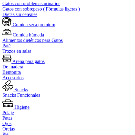
Gatos con problemas urinarios
Gatos con sobrepeso ( Fórmulas ligeras )
Dietas sin cereales
Comida seca premium
Comida húmeda
Alimentos dietéticos para Gatos
Paté
Trozos en salsa
Arena para gatos
De madera
Bentonita
Accesorios
Snacks
Snacks Funcionales
Higiene
Pelaje
Patas
Ojos
Orejas
Piel