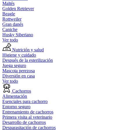
Maltés
Golden Retriever
Beagle
Rottweiler
Gran danés
Caniche
Husky Siberiano
Ver todo
Nutrición y salud
Higiene y cuidado
Después de la esterilización
Juega seguro
Mascota perezosa
Diversión en casa
Ver todo
Cachorros
Alimentación
Esenciales para cachorro
Entorno seguro
Entrenamiento de cachorros
Primera visita al veterinario
Desarrollo de cachorros
Desparasitación de cachorros