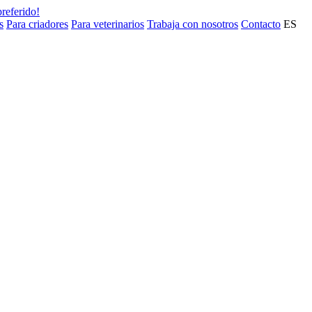
preferido!
s
Para criadores
Para veterinarios
Trabaja con nosotros
Contacto
ES