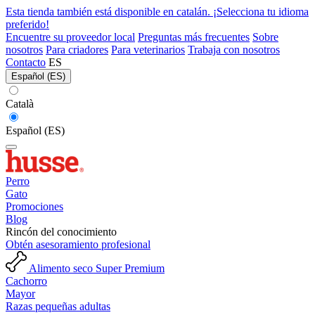
Esta tienda también está disponible en catalán. ¡Selecciona tu idioma
preferido!
Encuentre su proveedor local
Preguntas más frecuentes
Sobre
nosotros
Para criadores
Para veterinarios
Trabaja con nosotros
Contacto
ES
Español (ES)
Català
Español (ES)
Perro
Gato
Promociones
Blog
Rincón del conocimiento
Obtén asesoramiento profesional
Alimento seco Super Premium
Cachorro
Mayor
Razas pequeñas adultas