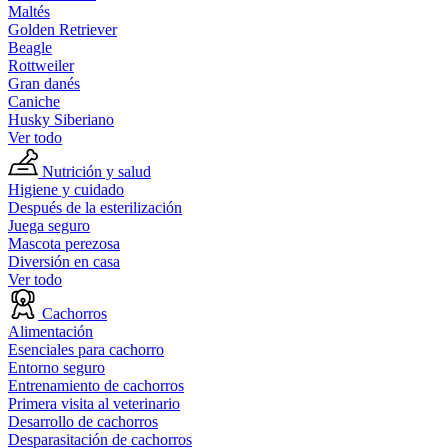
Maltés
Golden Retriever
Beagle
Rottweiler
Gran danés
Caniche
Husky Siberiano
Ver todo
Nutrición y salud
Higiene y cuidado
Después de la esterilización
Juega seguro
Mascota perezosa
Diversión en casa
Ver todo
Cachorros
Alimentación
Esenciales para cachorro
Entorno seguro
Entrenamiento de cachorros
Primera visita al veterinario
Desarrollo de cachorros
Desparasitación de cachorros