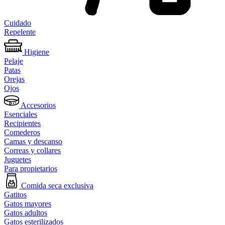
Cuidado
Repelente
Higiene
Pelaje
Patas
Orejas
Ojos
Accesorios
Esenciales
Recipientes
Comederos
Camas y descanso
Correas y collares
Juguetes
Para propietarios
Comida seca exclusiva
Gatitos
Gatos mayores
Gatos adultos
Gatos esterilizados