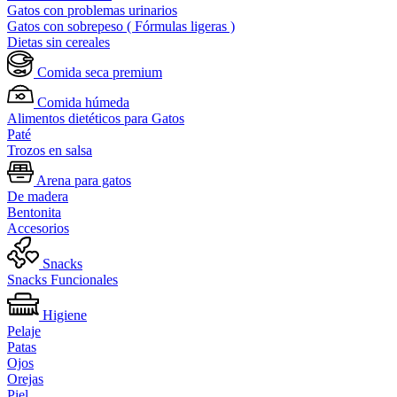
Gatos con problemas urinarios
Gatos con sobrepeso ( Fórmulas ligeras )
Dietas sin cereales
Comida seca premium
Comida húmeda
Alimentos dietéticos para Gatos
Paté
Trozos en salsa
Arena para gatos
De madera
Bentonita
Accesorios
Snacks
Snacks Funcionales
Higiene
Pelaje
Patas
Ojos
Orejas
Piel