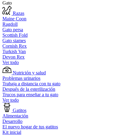
Gato
Razas
Maine Coon
Ragdoll
Gato persa
Scottish Fold
Gato siames
Cornish Rex
Turkish Van
Devon Rex
Ver todo
Nutrición y salud
Problemas urinarios
Trabaja a distancia con tu gato
Después de la esterilización
Trucos para enseñar a tu gato
Ver todo
Gatitos
Alimentación
Desarrollo
El nuevo hogar de tus gatitos
Kit inicial