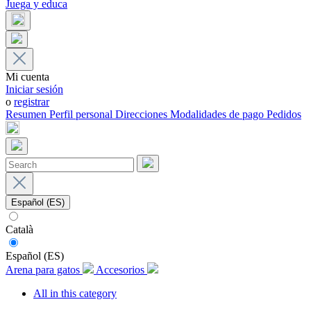
Juega y educa
Mi cuenta
Iniciar sesión
o
registrar
Resumen
Perfil personal
Direcciones
Modalidades de pago
Pedidos
Español (ES)
Català
Español (ES)
Arena para gatos
Accesorios
All in this category