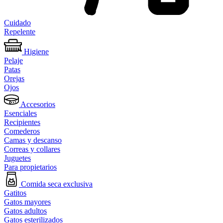
Cuidado
Repelente
Higiene
Pelaje
Patas
Orejas
Ojos
Accesorios
Esenciales
Recipientes
Comederos
Camas y descanso
Correas y collares
Juguetes
Para propietarios
Comida seca exclusiva
Gatitos
Gatos mayores
Gatos adultos
Gatos esterilizados