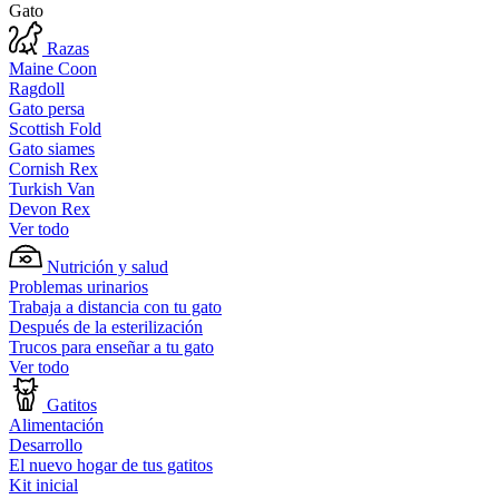
Gato
Razas
Maine Coon
Ragdoll
Gato persa
Scottish Fold
Gato siames
Cornish Rex
Turkish Van
Devon Rex
Ver todo
Nutrición y salud
Problemas urinarios
Trabaja a distancia con tu gato
Después de la esterilización
Trucos para enseñar a tu gato
Ver todo
Gatitos
Alimentación
Desarrollo
El nuevo hogar de tus gatitos
Kit inicial