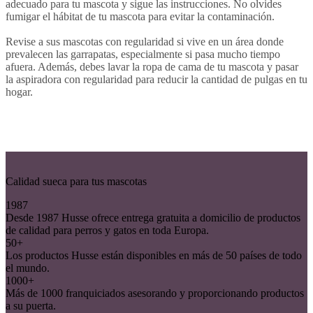
adecuado para tu mascota y sigue las instrucciones. No olvides
fumigar el hábitat de tu mascota para evitar la contaminación.
Revise a sus mascotas con regularidad si vive en un área donde
prevalecen las garrapatas, especialmente si pasa mucho tiempo
afuera. Además, debes lavar la ropa de cama de tu mascota y pasar
la aspiradora con regularidad para reducir la cantidad de pulgas en tu
hogar.
Calidad sueca para tus mascotas
1987
Desde 1987 Husse ofrece entrega gratuita a domicilio de productos
de calidad para perros y gatos en toda Europa.
50+
Los productos Husse están disponibles en más de 50 países de todo
el mundo.
1000+
Más de 1000 franquiciados asesorando y proporcionando productos
a su puerta.