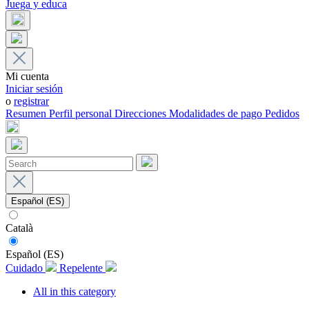
Juega y educa
Mi cuenta
Iniciar sesión
o
registrar
Resumen
Perfil personal
Direcciones
Modalidades de pago
Pedidos
Español (ES)
Català
Español (ES)
Cuidado
Repelente
All in this category