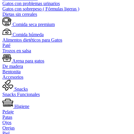
Gatos con problemas urinarios
Gatos con sobrepeso ( Fórmulas ligeras )
Dietas sin cereales
Comida seca premium
Comida húmeda
Alimentos dietéticos para Gatos
Paté
Trozos en salsa
Arena para gatos
De madera
Bentonita
Accesorios
Snacks
Snacks Funcionales
Higiene
Pelaje
Patas
Ojos
Orejas
Piel