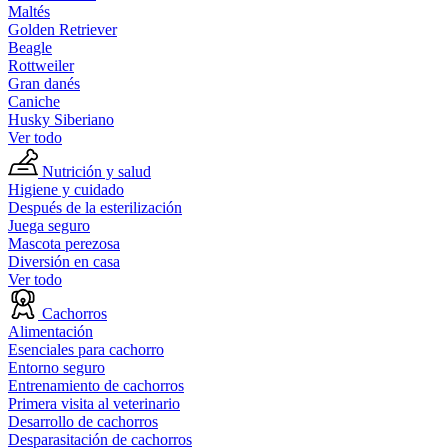
Maltés
Golden Retriever
Beagle
Rottweiler
Gran danés
Caniche
Husky Siberiano
Ver todo
Nutrición y salud
Higiene y cuidado
Después de la esterilización
Juega seguro
Mascota perezosa
Diversión en casa
Ver todo
Cachorros
Alimentación
Esenciales para cachorro
Entorno seguro
Entrenamiento de cachorros
Primera visita al veterinario
Desarrollo de cachorros
Desparasitación de cachorros