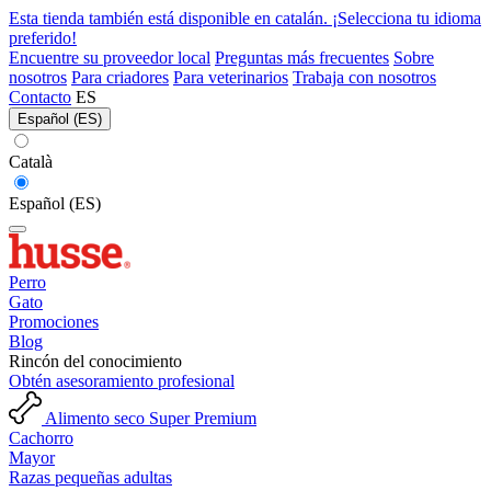
Esta tienda también está disponible en catalán. ¡Selecciona tu idioma
preferido!
Encuentre su proveedor local
Preguntas más frecuentes
Sobre
nosotros
Para criadores
Para veterinarios
Trabaja con nosotros
Contacto
ES
Español (ES)
Català
Español (ES)
Perro
Gato
Promociones
Blog
Rincón del conocimiento
Obtén asesoramiento profesional
Alimento seco Super Premium
Cachorro
Mayor
Razas pequeñas adultas