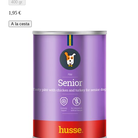
400 gr.
1,95 €
A la cesta