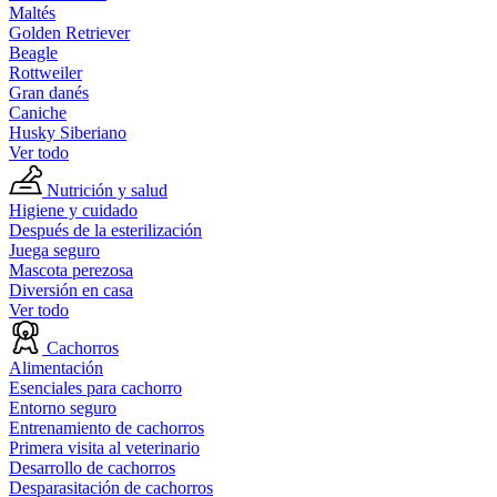
Maltés
Golden Retriever
Beagle
Rottweiler
Gran danés
Caniche
Husky Siberiano
Ver todo
Nutrición y salud
Higiene y cuidado
Después de la esterilización
Juega seguro
Mascota perezosa
Diversión en casa
Ver todo
Cachorros
Alimentación
Esenciales para cachorro
Entorno seguro
Entrenamiento de cachorros
Primera visita al veterinario
Desarrollo de cachorros
Desparasitación de cachorros