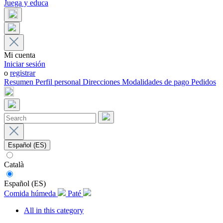
Juega y educa
Mi cuenta
Iniciar sesión
o
registrar
Resumen
Perfil personal
Direcciones
Modalidades de pago
Pedidos
Español (ES)
Català
Español (ES)
Comida húmeda
Paté
All in this category