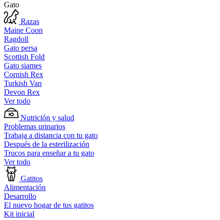
Gato
Razas
Maine Coon
Ragdoll
Gato persa
Scottish Fold
Gato siames
Cornish Rex
Turkish Van
Devon Rex
Ver todo
Nutrición y salud
Problemas urinarios
Trabaja a distancia con tu gato
Después de la esterilización
Trucos para enseñar a tu gato
Ver todo
Gatitos
Alimentación
Desarrollo
El nuevo hogar de tus gatitos
Kit inicial