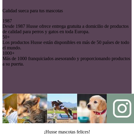
Calidad sueca para tus mascotas
1987
Desde 1987 Husse ofrece entrega gratuita a domicilio de productos
de calidad para perros y gatos en toda Europa.
50+
Los productos Husse están disponibles en más de 50 países de todo
el mundo.
1000+
Más de 1000 franquiciados asesorando y proporcionando productos
a su puerta.
¡Husse mascotas felices!