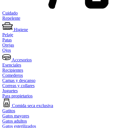
Cuidado
Repelente
Higiene
Pelaje
Patas
Orejas
Ojos
Accesorios
Esenciales
Recipientes
Comederos
Camas y descanso
Correas y collares
Juguetes
Para propietarios
Comida seca exclusiva
Gatitos
Gatos mayores
Gatos adultos
Gatos esterilizados