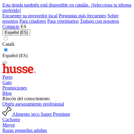
Esta tienda también está disponible en catalán. ¡Selecciona tu idioma
preferido!
Encuentre su proveedor local
Preguntas más frecuentes
Sobre
nosotros
Para criadores
Para veterinarios
Trabaja con nosotros
Contacto
ES
Español (ES)
Català
Español (ES)
Perro
Gato
Promociones
Blog
Rincón del conocimiento
Obtén asesoramiento profesional
Alimento seco Super Premium
Cachorro
Mayor
Razas pequeñas adultas