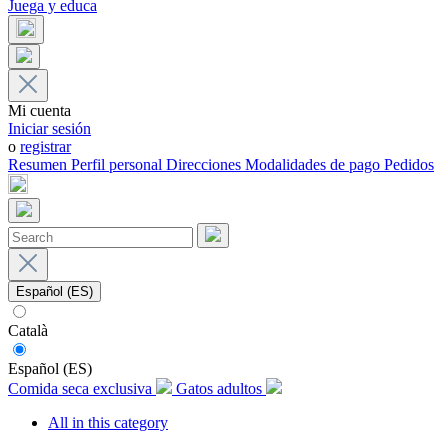
Juega y educa
Mi cuenta
Iniciar sesión
o
registrar
Resumen
Perfil personal
Direcciones
Modalidades de pago
Pedidos
Español (ES)
Català
Español (ES)
Comida seca exclusiva
Gatos adultos
All in this category