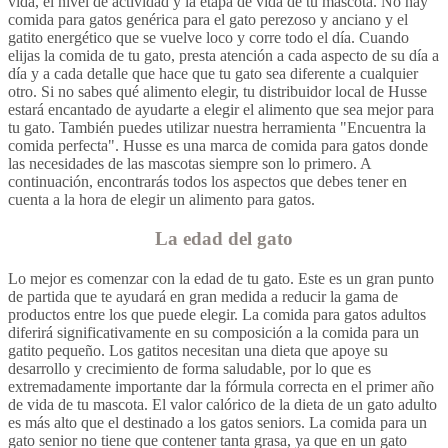
vida, el nivel de actividad y la etapa de vida de tu mascota. No hay
comida para gatos genérica para el gato perezoso y anciano y el
gatito energético que se vuelve loco y corre todo el día. Cuando
elijas la comida de tu gato, presta atención a cada aspecto de su día a
día y a cada detalle que hace que tu gato sea diferente a cualquier
otro. Si no sabes qué alimento elegir, tu distribuidor local de Husse
estará encantado de ayudarte a elegir el alimento que sea mejor para
tu gato. También puedes utilizar nuestra herramienta "Encuentra la
comida perfecta". Husse es una marca de comida para gatos donde
las necesidades de las mascotas siempre son lo primero. A
continuación, encontrarás todos los aspectos que debes tener en
cuenta a la hora de elegir un alimento para gatos.
La edad del gato
Lo mejor es comenzar con la edad de tu gato. Este es un gran punto
de partida que te ayudará en gran medida a reducir la gama de
productos entre los que puede elegir. La comida para gatos adultos
diferirá significativamente en su composición a la comida para un
gatito pequeño. Los gatitos necesitan una dieta que apoye su
desarrollo y crecimiento de forma saludable, por lo que es
extremadamente importante dar la fórmula correcta en el primer año
de vida de tu mascota. El valor calórico de la dieta de un gato adulto
es más alto que el destinado a los gatos seniors. La comida para un
gato senior no tiene que contener tanta grasa, ya que en un gato