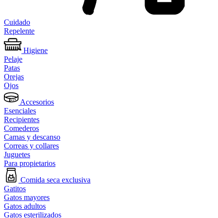
Cuidado
Repelente
Higiene
Pelaje
Patas
Orejas
Ojos
Accesorios
Esenciales
Recipientes
Comederos
Camas y descanso
Correas y collares
Juguetes
Para propietarios
Comida seca exclusiva
Gatitos
Gatos mayores
Gatos adultos
Gatos esterilizados