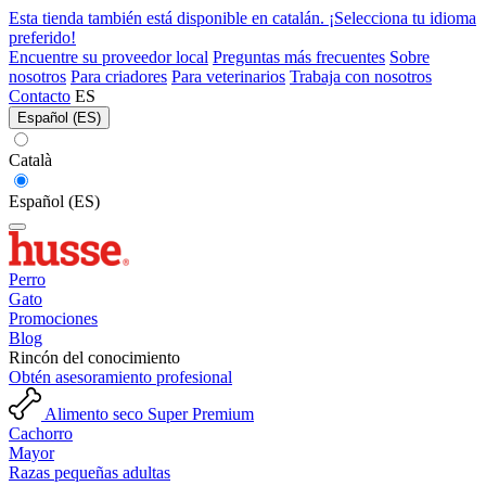
Esta tienda también está disponible en catalán. ¡Selecciona tu idioma
preferido!
Encuentre su proveedor local
Preguntas más frecuentes
Sobre
nosotros
Para criadores
Para veterinarios
Trabaja con nosotros
Contacto
ES
Español (ES)
Català
Español (ES)
Perro
Gato
Promociones
Blog
Rincón del conocimiento
Obtén asesoramiento profesional
Alimento seco Super Premium
Cachorro
Mayor
Razas pequeñas adultas