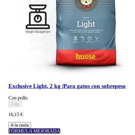
Exclusive Light, 2 kg |Para gatos con sobrepeso
Con pollo
2 kg.
16,15 €
A la cesta
FÓRMULA MEJORADA