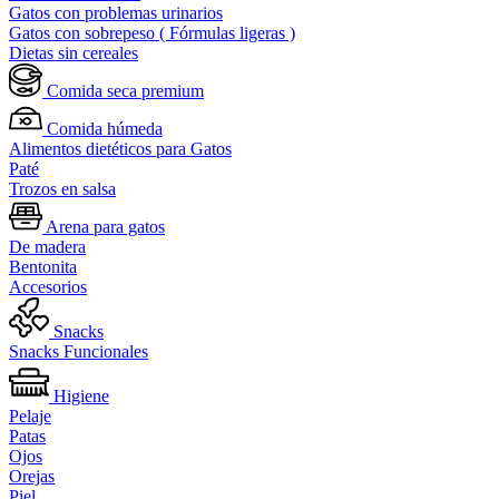
Gatos con problemas urinarios
Gatos con sobrepeso ( Fórmulas ligeras )
Dietas sin cereales
Comida seca premium
Comida húmeda
Alimentos dietéticos para Gatos
Paté
Trozos en salsa
Arena para gatos
De madera
Bentonita
Accesorios
Snacks
Snacks Funcionales
Higiene
Pelaje
Patas
Ojos
Orejas
Piel