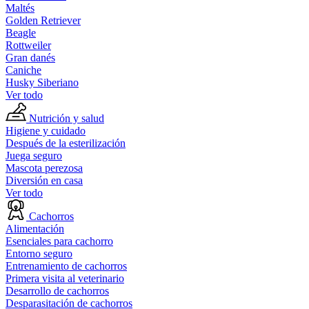
Maltés
Golden Retriever
Beagle
Rottweiler
Gran danés
Caniche
Husky Siberiano
Ver todo
Nutrición y salud
Higiene y cuidado
Después de la esterilización
Juega seguro
Mascota perezosa
Diversión en casa
Ver todo
Cachorros
Alimentación
Esenciales para cachorro
Entorno seguro
Entrenamiento de cachorros
Primera visita al veterinario
Desarrollo de cachorros
Desparasitación de cachorros