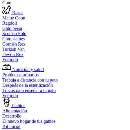
Gato
Razas
Maine Coon
Ragdoll
Gato persa
Scottish Fold
Gato siames
Cornish Rex
Turkish Van
Devon Rex
Ver todo
Nutrición y salud
Problemas urinarios
Trabaja a distancia con tu gato
Después de la esterilización
Trucos para enseñar a tu gato
Ver todo
Gatitos
Alimentación
Desarrollo
El nuevo hogar de tus gatitos
Kit inicial