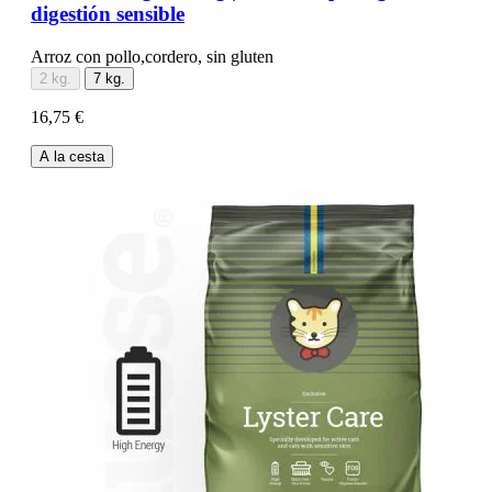
digestión sensible
Arroz con pollo,cordero, sin gluten
2 kg.
7 kg.
16,75 €
A la cesta