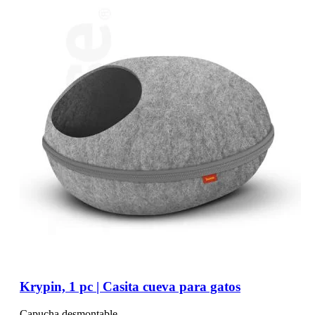
Krypin, 1 pc | Casita cueva para gatos
Capucha desmontable