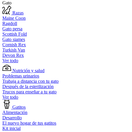
Gato
Razas
Maine Coon
Ragdoll
Gato persa
Scottish Fold
Gato siames
Cornish Rex
Turkish Van
Devon Rex
Ver todo
Nutrición y salud
Problemas urinarios
Trabaja a distancia con tu gato
Después de la esterilización
Trucos para enseñar a tu gato
Ver todo
Gatitos
Alimentación
Desarrollo
El nuevo hogar de tus gatitos
Kit inicial