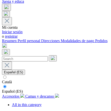
Juega y educa
Mi cuenta
Iniciar sesión
o
registrar
Resumen
Perfil personal
Direcciones
Modalidades de pago
Pedidos
Español (ES)
Català
Español (ES)
Accesorios
Camas y descanso
All in this category