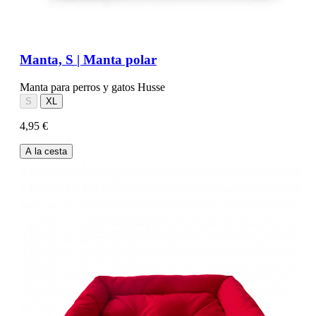
Manta, S | Manta polar
Manta para perros y gatos Husse
S
XL
4,95 €
A la cesta