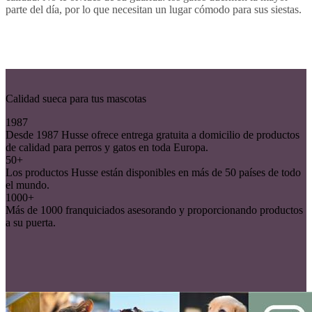
parte del día, por lo que necesitan un lugar cómodo para sus siestas.
Calidad sueca para tus mascotas
1987
Desde 1987 Husse ofrece entrega gratuita a domicilio de productos
de calidad para perros y gatos en toda Europa.
50+
Los productos Husse están disponibles en más de 50 países de todo
el mundo.
1000+
Más de 1000 franquiciados asesorando y proporcionando productos
a su puerta.