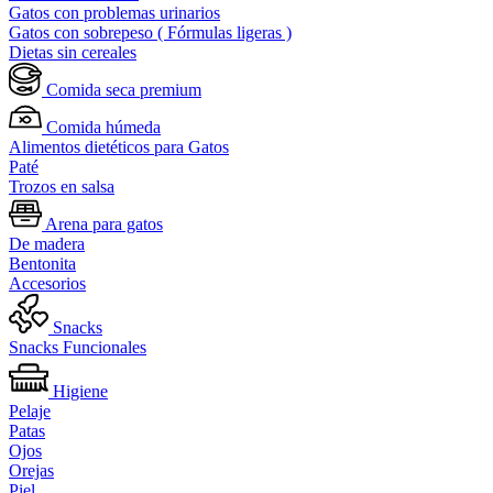
Gatos con problemas urinarios
Gatos con sobrepeso ( Fórmulas ligeras )
Dietas sin cereales
Comida seca premium
Comida húmeda
Alimentos dietéticos para Gatos
Paté
Trozos en salsa
Arena para gatos
De madera
Bentonita
Accesorios
Snacks
Snacks Funcionales
Higiene
Pelaje
Patas
Ojos
Orejas
Piel