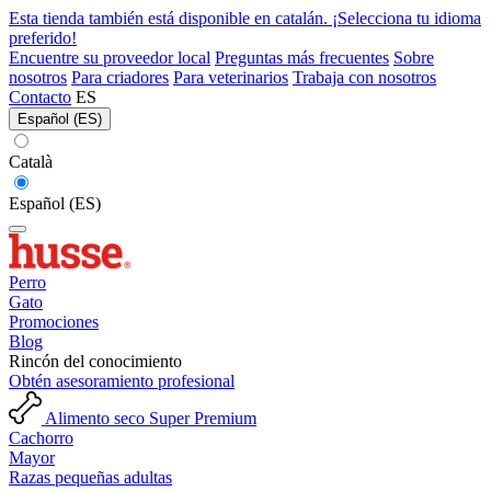
Esta tienda también está disponible en catalán. ¡Selecciona tu idioma
preferido!
Encuentre su proveedor local
Preguntas más frecuentes
Sobre
nosotros
Para criadores
Para veterinarios
Trabaja con nosotros
Contacto
ES
Español (ES)
Català
Español (ES)
Perro
Gato
Promociones
Blog
Rincón del conocimiento
Obtén asesoramiento profesional
Alimento seco Super Premium
Cachorro
Mayor
Razas pequeñas adultas