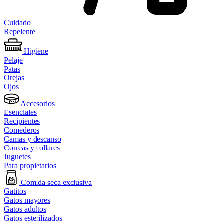
Cuidado
Repelente
Higiene
Pelaje
Patas
Orejas
Ojos
Accesorios
Esenciales
Recipientes
Comederos
Camas y descanso
Correas y collares
Juguetes
Para propietarios
Comida seca exclusiva
Gatitos
Gatos mayores
Gatos adultos
Gatos esterilizados