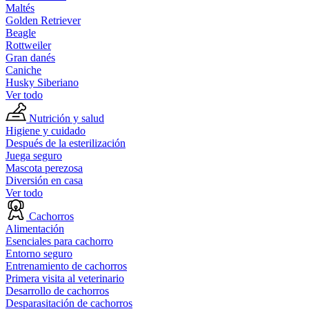
Maltés
Golden Retriever
Beagle
Rottweiler
Gran danés
Caniche
Husky Siberiano
Ver todo
Nutrición y salud
Higiene y cuidado
Después de la esterilización
Juega seguro
Mascota perezosa
Diversión en casa
Ver todo
Cachorros
Alimentación
Esenciales para cachorro
Entorno seguro
Entrenamiento de cachorros
Primera visita al veterinario
Desarrollo de cachorros
Desparasitación de cachorros