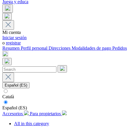
Juega y educa
Mi cuenta
Iniciar sesión
o
registrar
Resumen
Perfil personal
Direcciones
Modalidades de pago
Pedidos
Español (ES)
Català
Español (ES)
Accesorios
Para propietarios
All in this category