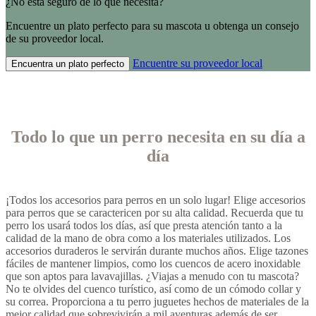
¿No está seguro de lo que necesita?
Encuentre un plato perfecto para su mascota u obtenga un consejo
de su proveedor local.
Encuentre su proveedor local
Encuentra un plato perfecto
Todo lo que un perro necesita en su día a
día
¡Todos los accesorios para perros en un solo lugar! Elige accesorios
para perros que se caractericen por su alta calidad. Recuerda que tu
perro los usará todos los días, así que presta atención tanto a la
calidad de la mano de obra como a los materiales utilizados. Los
accesorios duraderos le servirán durante muchos años. Elige tazones
fáciles de mantener limpios, como los cuencos de acero inoxidable
que son aptos para lavavajillas. ¿Viajas a menudo con tu mascota?
No te olvides del cuenco turístico, así como de un cómodo collar y
su correa. Proporciona a tu perro juguetes hechos de materiales de la
mejor calidad que sobrevivirán a mil aventuras además de ser