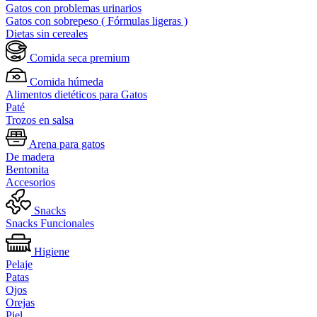
Gatos con problemas urinarios
Gatos con sobrepeso ( Fórmulas ligeras )
Dietas sin cereales
Comida seca premium
Comida húmeda
Alimentos dietéticos para Gatos
Paté
Trozos en salsa
Arena para gatos
De madera
Bentonita
Accesorios
Snacks
Snacks Funcionales
Higiene
Pelaje
Patas
Ojos
Orejas
Piel