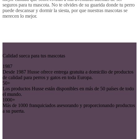
seguros para tu mascota. No te olvides de su guarida donde tu perro
puede descansar y dormir la siesta, por que nuestras mascotas se
merecen lo mejor.
Calidad sueca para tus mascotas
1987
Desde 1987 Husse ofrece entrega gratuita a domicilio de productos
de calidad para perros y gatos en toda Europa.
50+
Los productos Husse están disponibles en más de 50 países de todo
el mundo.
1000+
Más de 1000 franquiciados asesorando y proporcionando productos
a su puerta.