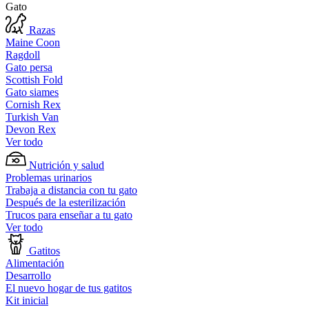
Gato
Razas
Maine Coon
Ragdoll
Gato persa
Scottish Fold
Gato siames
Cornish Rex
Turkish Van
Devon Rex
Ver todo
Nutrición y salud
Problemas urinarios
Trabaja a distancia con tu gato
Después de la esterilización
Trucos para enseñar a tu gato
Ver todo
Gatitos
Alimentación
Desarrollo
El nuevo hogar de tus gatitos
Kit inicial