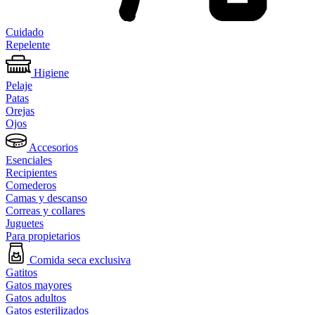
Cuidado
Repelente
Higiene
Pelaje
Patas
Orejas
Ojos
Accesorios
Esenciales
Recipientes
Comederos
Camas y descanso
Correas y collares
Juguetes
Para propietarios
Comida seca exclusiva
Gatitos
Gatos mayores
Gatos adultos
Gatos esterilizados