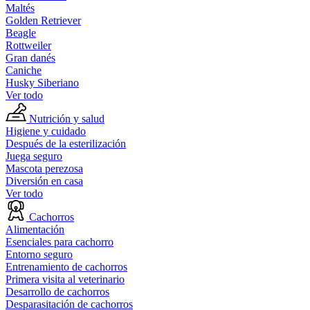
Maltés
Golden Retriever
Beagle
Rottweiler
Gran danés
Caniche
Husky Siberiano
Ver todo
Nutrición y salud
Higiene y cuidado
Después de la esterilización
Juega seguro
Mascota perezosa
Diversión en casa
Ver todo
Cachorros
Alimentación
Esenciales para cachorro
Entorno seguro
Entrenamiento de cachorros
Primera visita al veterinario
Desarrollo de cachorros
Desparasitación de cachorros