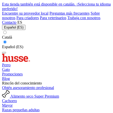
Esta tienda también está disponible en catalán. ¡Selecciona tu idioma
preferido!
Encuentre su proveedor local
Preguntas más frecuentes
Sobre
nosotros
Para criadores
Para veterinarios
Trabaja con nosotros
Contacto
ES
Español (ES)
Català
Español (ES)
Perro
Gato
Promociones
Blog
Rincón del conocimiento
Obtén asesoramiento profesional
Alimento seco Super Premium
Cachorro
Mayor
Razas pequeñas adultas