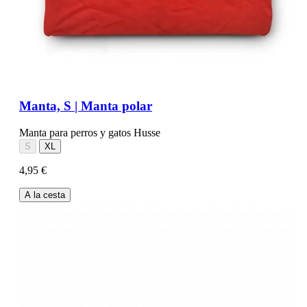
Manta, S | Manta polar
Manta para perros y gatos Husse
S
XL
4,95 €
A la cesta