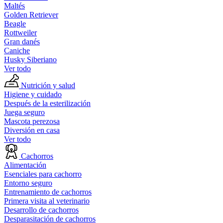
Maltés
Golden Retriever
Beagle
Rottweiler
Gran danés
Caniche
Husky Siberiano
Ver todo
Nutrición y salud
Higiene y cuidado
Después de la esterilización
Juega seguro
Mascota perezosa
Diversión en casa
Ver todo
Cachorros
Alimentación
Esenciales para cachorro
Entorno seguro
Entrenamiento de cachorros
Primera visita al veterinario
Desarrollo de cachorros
Desparasitación de cachorros