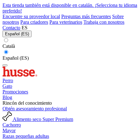
Esta tienda también está disponible en catalán. ¡Selecciona tu idioma
preferido!
Encuentre su proveedor local
Preguntas más frecuentes
Sobre
nosotros
Para criadores
Para veterinarios
Trabaja con nosotros
Contacto
ES
Español (ES)
Català
Español (ES)
Perro
Gato
Promociones
Blog
Rincón del conocimiento
Obtén asesoramiento profesional
Alimento seco Super Premium
Cachorro
Mayor
Razas pequeñas adultas