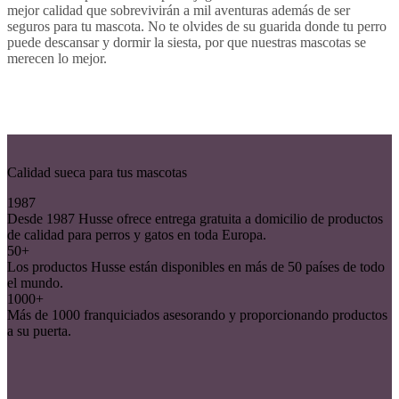
mejor calidad que sobrevivirán a mil aventuras además de ser
seguros para tu mascota. No te olvides de su guarida donde tu perro
puede descansar y dormir la siesta, por que nuestras mascotas se
merecen lo mejor.
Calidad sueca para tus mascotas
1987
Desde 1987 Husse ofrece entrega gratuita a domicilio de productos
de calidad para perros y gatos en toda Europa.
50+
Los productos Husse están disponibles en más de 50 países de todo
el mundo.
1000+
Más de 1000 franquiciados asesorando y proporcionando productos
a su puerta.