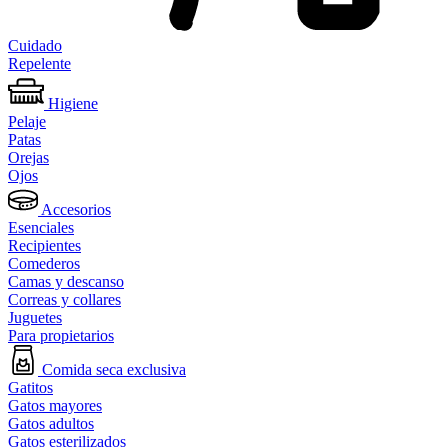
Cuidado
Repelente
Higiene
Pelaje
Patas
Orejas
Ojos
Accesorios
Esenciales
Recipientes
Comederos
Camas y descanso
Correas y collares
Juguetes
Para propietarios
Comida seca exclusiva
Gatitos
Gatos mayores
Gatos adultos
Gatos esterilizados