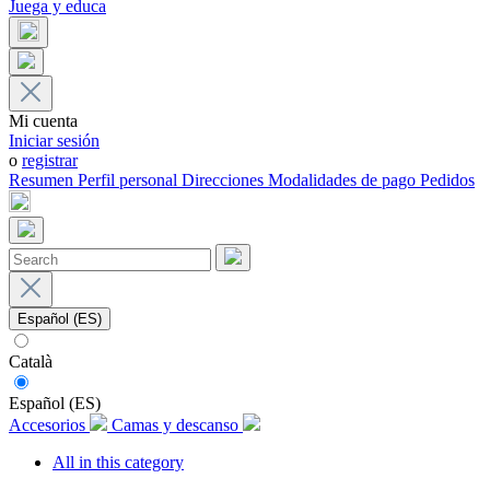
Juega y educa
Mi cuenta
Iniciar sesión
o
registrar
Resumen
Perfil personal
Direcciones
Modalidades de pago
Pedidos
Español (ES)
Català
Español (ES)
Accesorios
Camas y descanso
All in this category