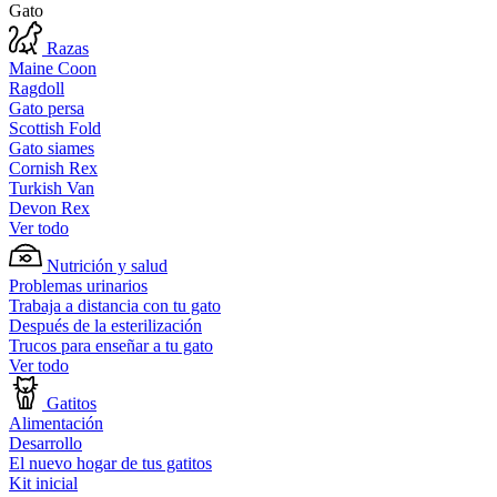
Gato
Razas
Maine Coon
Ragdoll
Gato persa
Scottish Fold
Gato siames
Cornish Rex
Turkish Van
Devon Rex
Ver todo
Nutrición y salud
Problemas urinarios
Trabaja a distancia con tu gato
Después de la esterilización
Trucos para enseñar a tu gato
Ver todo
Gatitos
Alimentación
Desarrollo
El nuevo hogar de tus gatitos
Kit inicial