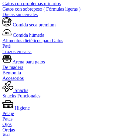
Gatos con problemas urinarios
Gatos con sobrepeso ( Fórmulas ligeras )
Dietas sin cereales
Comida seca premium
Comida húmeda
Alimentos dietéticos para Gatos
Paté
Trozos en salsa
Arena para gatos
De madera
Bentonita
Accesorios
Snacks
Snacks Funcionales
Higiene
Pelaje
Patas
Ojos
Orejas
Piel