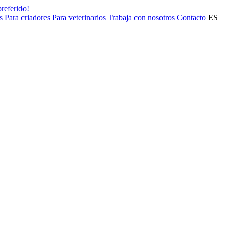
preferido!
s
Para criadores
Para veterinarios
Trabaja con nosotros
Contacto
ES