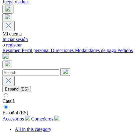
Juega y educa
Mi cuenta
Iniciar sesión
o
registrar
Resumen
Perfil personal
Direcciones
Modalidades de pago
Pedidos
Español (ES)
Català
Español (ES)
Accesorios
Comederos
All in this category