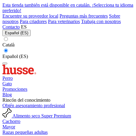
Esta tienda también está disponible en catalán. ¡Selecciona tu idioma
preferido!
Encuentre su proveedor local
Preguntas más frecuentes
Sobre
nosotros
Para criadores
Para veterinarios
Trabaja con nosotros
Contacto
ES
Español (ES)
Català
Español (ES)
Perro
Gato
Promociones
Blog
Rincón del conocimiento
Obtén asesoramiento profesional
Alimento seco Super Premium
Cachorro
Mayor
Razas pequeñas adultas