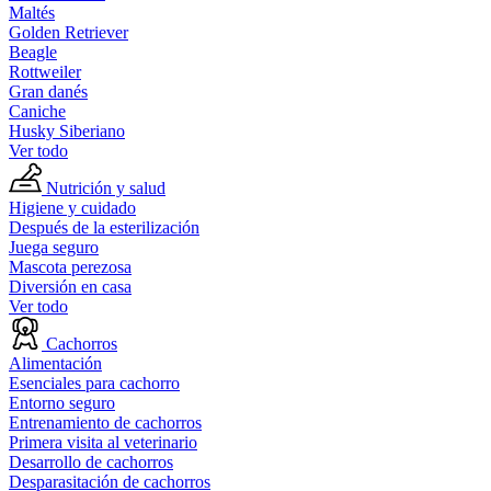
Maltés
Golden Retriever
Beagle
Rottweiler
Gran danés
Caniche
Husky Siberiano
Ver todo
Nutrición y salud
Higiene y cuidado
Después de la esterilización
Juega seguro
Mascota perezosa
Diversión en casa
Ver todo
Cachorros
Alimentación
Esenciales para cachorro
Entorno seguro
Entrenamiento de cachorros
Primera visita al veterinario
Desarrollo de cachorros
Desparasitación de cachorros