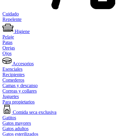
Cuidado
Repelente
Higiene
Pelaje
Patas
Orejas
Ojos
Accesorios
Esenciales
Recipientes
Comederos
Camas y descanso
Correas y collares
Juguetes
Para propietarios
Comida seca exclusiva
Gatitos
Gatos mayores
Gatos adultos
Gatos esterilizados