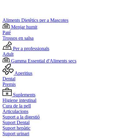
Aliments Dietètics per a Mascotes
Menjar humit
Paté
Trossos en salsa
Per a professionals
Adult
Gamma Essential d'Aliments secs
Aperitius
Dental
Premis
Suplements
Higiene intestinal
Cura de la pell
Articulacions
Suport a la digestió
Suport Dental
Suport hepàtic
Suport urinari