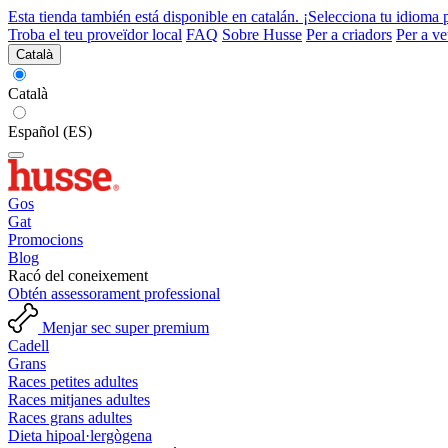
Esta tienda también está disponible en catalán. ¡Selecciona tu idioma 
Troba el teu proveïdor local
FAQ
Sobre Husse
Per a criadors
Per a ve
Català
Català
Español (ES)
Gos
Gat
Promocions
Blog
Racó del coneixement
Obtén assessorament professional
Menjar sec super premium
Cadell
Grans
Races petites adultes
Races mitjanes adultes
Races grans adultes
Dieta hipoal·lergògena