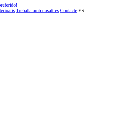
preferido!
terinaris
Treballa amb nosaltres
Contacte
ES