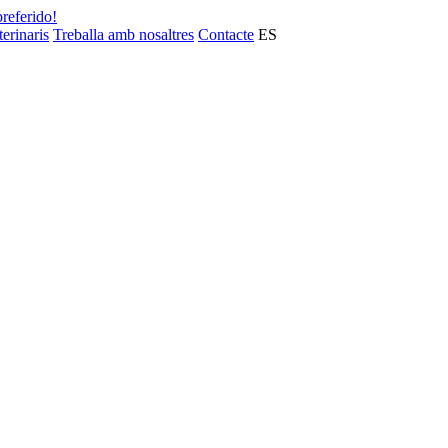
preferido!
terinaris
Treballa amb nosaltres
Contacte
ES