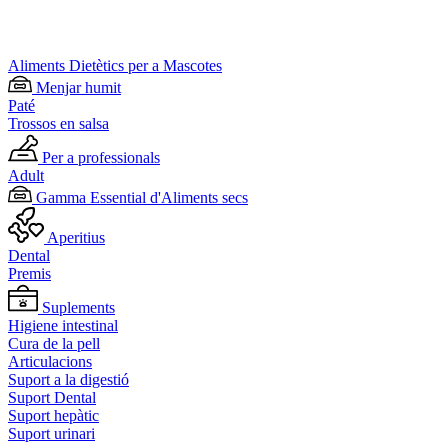
Aliments Dietètics per a Mascotes
Menjar humit
Paté
Trossos en salsa
Per a professionals
Adult
Gamma Essential d'Aliments secs
Aperitius
Dental
Premis
Suplements
Higiene intestinal
Cura de la pell
Articulacions
Suport a la digestió
Suport Dental
Suport hepàtic
Suport urinari