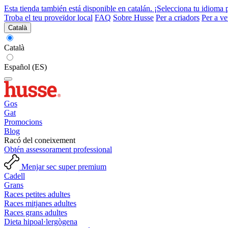
Esta tienda también está disponible en catalán. ¡Selecciona tu idioma 
Troba el teu proveïdor local
FAQ
Sobre Husse
Per a criadors
Per a ve
Català
Català
Español (ES)
Gos
Gat
Promocions
Blog
Racó del coneixement
Obtén assessorament professional
Menjar sec super premium
Cadell
Grans
Races petites adultes
Races mitjanes adultes
Races grans adultes
Dieta hipoal·lergògena