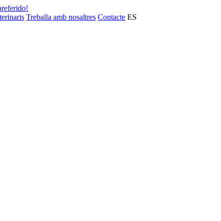
preferido!
terinaris
Treballa amb nosaltres
Contacte
ES