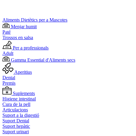
Aliments Dietètics per a Mascotes
Menjar humit
Paté
Trossos en salsa
Per a professionals
Adult
Gamma Essential d'Aliments secs
Aperitius
Dental
Premis
Suplements
Higiene intestinal
Cura de la pell
Articulacions
Suport a la digestió
Suport Dental
Suport hepàtic
Suport urinari