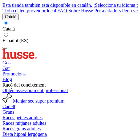
Esta tienda también está disponible en catalán. ¡Selecciona tu idioma 
Troba el teu proveïdor local
FAQ
Sobre Husse
Per a criadors
Per a ve
Català
Català
Español (ES)
Gos
Gat
Promocions
Blog
Racó del coneixement
Obtén assessorament professional
Menjar sec super premium
Cadell
Grans
Races petites adultes
Races mitjanes adultes
Races grans adultes
Dieta hipoal·lergògena