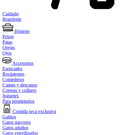
Cuidado
Repelente
Higiene
Pelaje
Patas
Orejas
Ojos
Accesorios
Esenciales
Recipientes
Comederos
Camas y descanso
Correas y collares
Juguetes
Para propietarios
Comida seca exclusiva
Gatitos
Gatos mayores
Gatos adultos
Gatos esterilizados