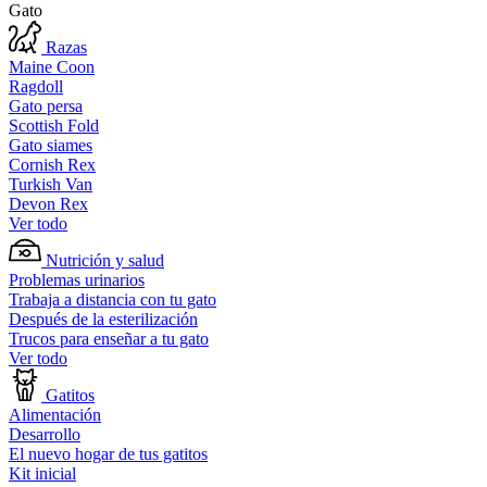
Gato
Razas
Maine Coon
Ragdoll
Gato persa
Scottish Fold
Gato siames
Cornish Rex
Turkish Van
Devon Rex
Ver todo
Nutrición y salud
Problemas urinarios
Trabaja a distancia con tu gato
Después de la esterilización
Trucos para enseñar a tu gato
Ver todo
Gatitos
Alimentación
Desarrollo
El nuevo hogar de tus gatitos
Kit inicial