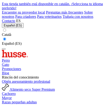
Esta tienda también está disponible en catalán. ¡Selecciona tu idioma
preferido!
Encuentre su proveedor local
Preguntas más frecuentes
Sobre
nosotros
Para criadores
Para veterinarios
Trabaja con nosotros
Contacto
ES
Español (ES)
Català
Español (ES)
Perro
Gato
Promociones
Blog
Rincón del conocimiento
Obtén asesoramiento profesional
Alimento seco Super Premium
Cachorro
Mayor
Razas pequeñas adultas