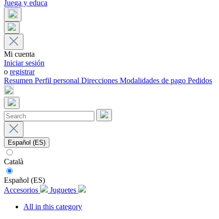
Juega y educa
Mi cuenta
Iniciar sesión
o
registrar
Resumen
Perfil personal
Direcciones
Modalidades de pago
Pedidos
Español (ES)
Català
Español (ES)
Accesorios
Juguetes
All in this category