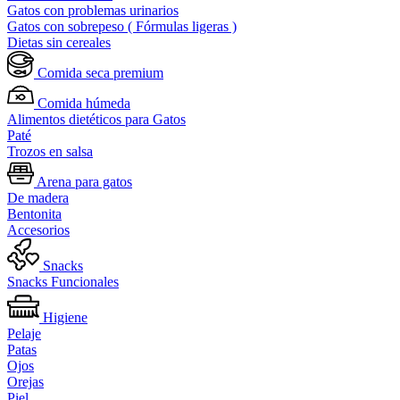
Gatos con problemas urinarios
Gatos con sobrepeso ( Fórmulas ligeras )
Dietas sin cereales
Comida seca premium
Comida húmeda
Alimentos dietéticos para Gatos
Paté
Trozos en salsa
Arena para gatos
De madera
Bentonita
Accesorios
Snacks
Snacks Funcionales
Higiene
Pelaje
Patas
Ojos
Orejas
Piel