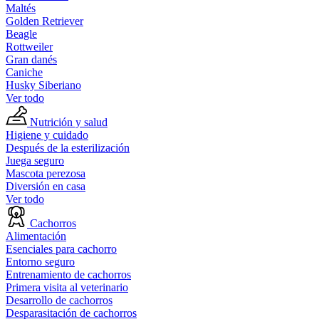
Maltés
Golden Retriever
Beagle
Rottweiler
Gran danés
Caniche
Husky Siberiano
Ver todo
Nutrición y salud
Higiene y cuidado
Después de la esterilización
Juega seguro
Mascota perezosa
Diversión en casa
Ver todo
Cachorros
Alimentación
Esenciales para cachorro
Entorno seguro
Entrenamiento de cachorros
Primera visita al veterinario
Desarrollo de cachorros
Desparasitación de cachorros