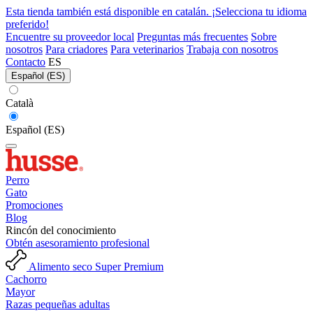
Esta tienda también está disponible en catalán. ¡Selecciona tu idioma
preferido!
Encuentre su proveedor local
Preguntas más frecuentes
Sobre
nosotros
Para criadores
Para veterinarios
Trabaja con nosotros
Contacto
ES
Español (ES)
Català
Español (ES)
Perro
Gato
Promociones
Blog
Rincón del conocimiento
Obtén asesoramiento profesional
Alimento seco Super Premium
Cachorro
Mayor
Razas pequeñas adultas