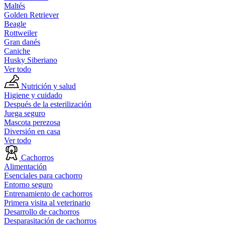
Maltés
Golden Retriever
Beagle
Rottweiler
Gran danés
Caniche
Husky Siberiano
Ver todo
Nutrición y salud
Higiene y cuidado
Después de la esterilización
Juega seguro
Mascota perezosa
Diversión en casa
Ver todo
Cachorros
Alimentación
Esenciales para cachorro
Entorno seguro
Entrenamiento de cachorros
Primera visita al veterinario
Desarrollo de cachorros
Desparasitación de cachorros