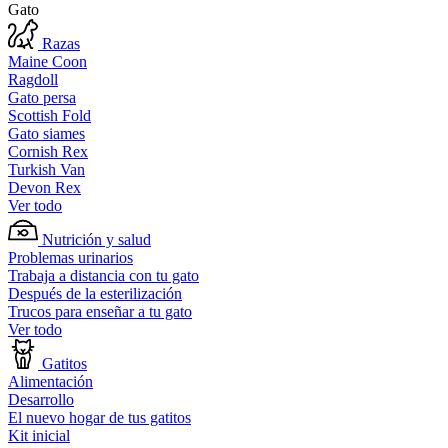
Gato
Razas
Maine Coon
Ragdoll
Gato persa
Scottish Fold
Gato siames
Cornish Rex
Turkish Van
Devon Rex
Ver todo
Nutrición y salud
Problemas urinarios
Trabaja a distancia con tu gato
Después de la esterilización
Trucos para enseñar a tu gato
Ver todo
Gatitos
Alimentación
Desarrollo
El nuevo hogar de tus gatitos
Kit inicial