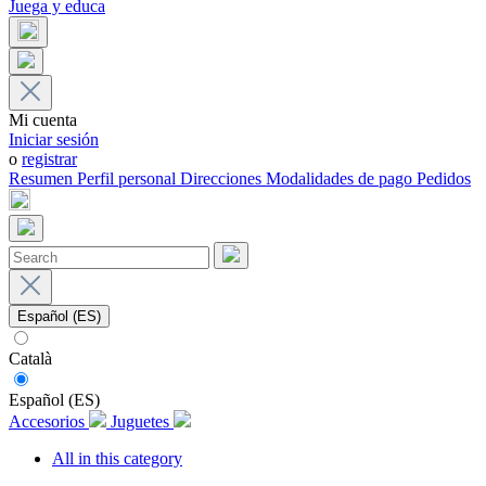
Juega y educa
Mi cuenta
Iniciar sesión
o
registrar
Resumen
Perfil personal
Direcciones
Modalidades de pago
Pedidos
Español (ES)
Català
Español (ES)
Accesorios
Juguetes
All in this category