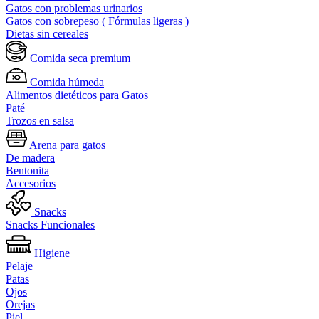
Gatos con problemas urinarios
Gatos con sobrepeso ( Fórmulas ligeras )
Dietas sin cereales
Comida seca premium
Comida húmeda
Alimentos dietéticos para Gatos
Paté
Trozos en salsa
Arena para gatos
De madera
Bentonita
Accesorios
Snacks
Snacks Funcionales
Higiene
Pelaje
Patas
Ojos
Orejas
Piel