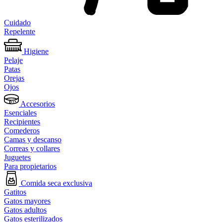
Cuidado
Repelente
Higiene
Pelaje
Patas
Orejas
Ojos
Accesorios
Esenciales
Recipientes
Comederos
Camas y descanso
Correas y collares
Juguetes
Para propietarios
Comida seca exclusiva
Gatitos
Gatos mayores
Gatos adultos
Gatos esterilizados